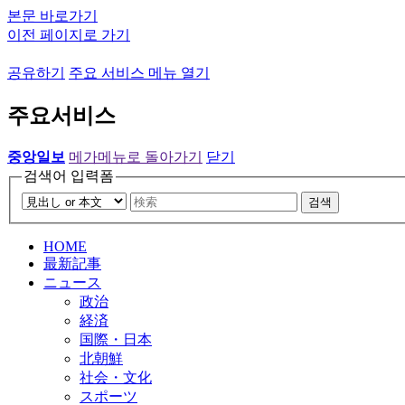
본문 바로가기
이전 페이지로 가기
공유하기
주요 서비스 메뉴 열기
주요서비스
중앙일보
메가메뉴로 돌아가기
닫기
검색어 입력폼
검색
HOME
最新記事
ニュース
政治
経済
国際・日本
北朝鮮
社会・文化
スポーツ