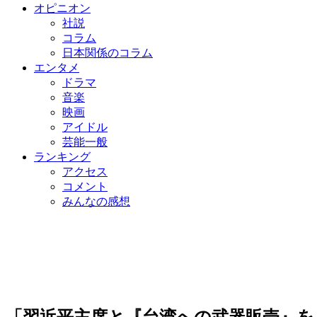
オピニオン
社説
コラム
日本関係のコラム
エンタメ
ドラマ
音楽
映画
アイドル
芸能一般
ランキング
アクセス
コメント
みんなの感想
「習近平主席と『台湾への武器販売』を