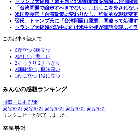
トランプ大統領「習主席と北朝鮮問題を議論…台湾関連
「台湾問題で譲歩すべきでない」…はしごを外されない
米国務長官「台湾政策に変わりなし、強制的な現状変更
習氏、トランプ氏に「台湾問題は重要…間違って処理す
トランプ大統領の訪中に向け米中外相が電話会談…イラ
この記事を読んで…
6
腹立つ
6
腹立つ
2
悲しい
2
悲しい
2
すっきり
2
すっきり
2
興味深い
2
興味深い
1
役に立つ
1
役に立つ
みんなの感想ランキング
国際・日本 記事
공유하기
공유하기
공유하기
공유하기
공유하기
リンクコピーが完了しました。
포토뷰어