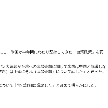
明らかにし、米国が44年間にわたり堅持してきた「台湾政策」を変
ーガン大統領が台湾への武器売却に関して米国は中国と協議しな
習主席）は明確にそれ（武器売却）について話した」と述べた。
却について非常に詳細に議論した」と改めて明らかにした。