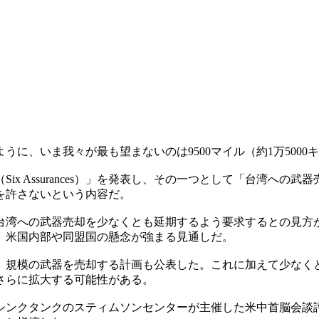
に、いま我々が最も望まないのは9500マイル（約1万500
Six Assurances）」を発表し、その一つとして「台湾へ
を許さないという内容だ。
台湾への武器売却を少なくとも延期するよう要求するとの見方
、米国内部や同盟国の懸念が強まる見通しだ。
0億円）規模の武器を売却する計画も公表した。これに加えて少な
さらに拡大する可能性がある。
シンクタンクのスティムソンセンターが主催した米中首脳会談