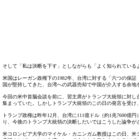
そして「私は決断を下す」としながらも「よく知られているよう
米国はレーガン政権下の1982年、台湾に対する「六つの保証（
国が堅持してきた、台湾への武器売却で中国が介入する余地
今回の米中首脳会談を前に、習主席がトランプ大統領に対し
集まっていた。しかしトランプ大統領のこの日の発言を受け
トランプ政権は昨年12月、台湾に111億ドル（約1兆760
り、今後のトランプ大統領の決断しだいではこうした論争が
米コロンビア大学のマイケル・カニンガム教授はこの日、米