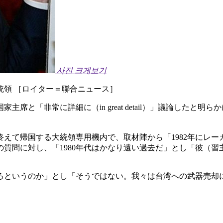
사진 크게보기
統領 ［ロイター＝聯合ニュース］
と「非常に詳細に（in great detail）」議論したと
を終えて帰国する大統領専用機内で、取材陣から「1982年にレ
質問に対し、「1980年代はかなり遠い過去だ」とし「彼（
えろというのか」とし「そうではない。我々は台湾への武器売