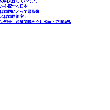
の約束はしていない」
か心配する日本
は両国にとって悪影響」
れば両国衝突」
ン戦争、台湾問題めぐり水面下で神経戦