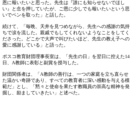
恩に報いたいと思った。先生は『誰にも知らせないでほし
い』と念を押していたが、ご恩に少しでも報いたいという思
いでペンを取った」と話した。
続けて、「毎晩、天井を見つめながら、先生への感謝の気持
ちで涙を流した。親戚でもしてくれないようなことをしてく
ださった。どこかで大声で叫びたいほど、先生の教え子への
愛に感謝している」と語った。
ポスコ教育財団理事長室は、「先生の日」を翌日に控えた14
日、A教師に表彰と副賞を授与した。
財団関係者は、「A教師の善行は、一つの家庭を立ち直らせ
た温かい奇跡であり、すべての教育者に深い感動を与える模
範だ」とし、「黙々と使命を果たす教職員の崇高な精神を発
掘し、励ましていきたい」と述べた。