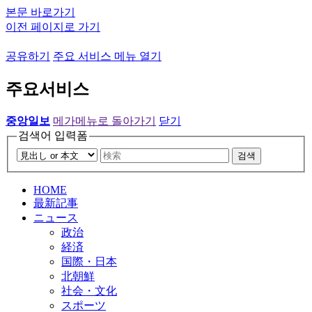
본문 바로가기
이전 페이지로 가기
공유하기
주요 서비스 메뉴 열기
주요서비스
중앙일보
메가메뉴로 돌아가기
닫기
검색어 입력폼
검색
HOME
最新記事
ニュース
政治
経済
国際・日本
北朝鮮
社会・文化
スポーツ