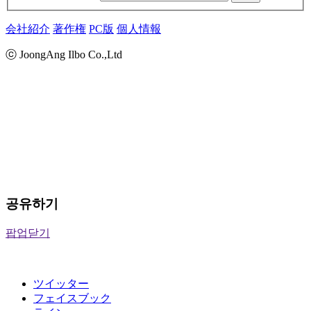
会社紹介
著作権
PC版
個人情報
ⓒ JoongAng Ilbo Co.,Ltd
공유하기
팝업닫기
ツイッター
フェイスブック