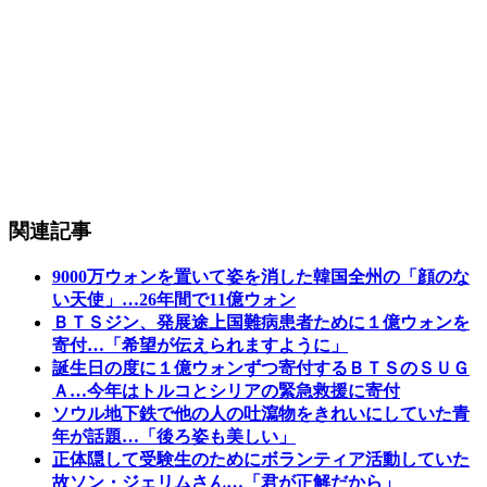
関連記事
9000万ウォンを置いて姿を消した韓国全州の「顔のな
い天使」…26年間で11億ウォン
ＢＴＳジン、発展途上国難病患者ために１億ウォンを
寄付…「希望が伝えられますように」
誕生日の度に１億ウォンずつ寄付するＢＴＳのＳＵＧ
Ａ…今年はトルコとシリアの緊急救援に寄付
ソウル地下鉄で他の人の吐瀉物をきれいにしていた青
年が話題…「後ろ姿も美しい」
正体隠して受験生のためにボランティア活動していた
故ソン・ジェリムさん…「君が正解だから」