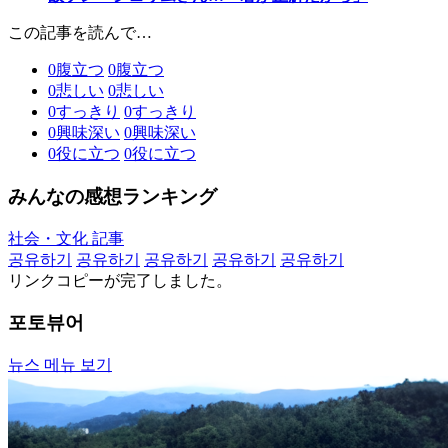
この記事を読んで…
0
腹立つ
0
腹立つ
0
悲しい
0
悲しい
0
すっきり
0
すっきり
0
興味深い
0
興味深い
0
役に立つ
0
役に立つ
みんなの感想ランキング
社会・文化 記事
공유하기
공유하기
공유하기
공유하기
공유하기
リンクコピーが完了しました。
포토뷰어
뉴스 메뉴 보기