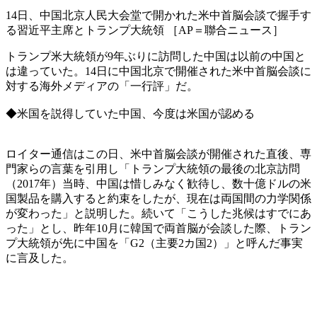
14日、中国北京人民大会堂で開かれた米中首脳会談で握手す
る習近平主席とトランプ大統領 ［AP＝聯合ニュース］
トランプ米大統領が9年ぶりに訪問した中国は以前の中国と
は違っていた。14日に中国北京で開催された米中首脳会談に
対する海外メディアの「一行評」だ。
◆米国を説得していた中国、今度は米国が認める
ロイター通信はこの日、米中首脳会談が開催された直後、専
門家らの言葉を引用し「トランプ大統領の最後の北京訪問
（2017年）当時、中国は惜しみなく歓待し、数十億ドルの米
国製品を購入すると約束をしたが、現在は両国間の力学関係
が変わった」と説明した。続いて「こうした兆候はすでにあ
った」とし、昨年10月に韓国で両首脳が会談した際、トラン
プ大統領が先に中国を「G2（主要2カ国2）」と呼んだ事実
に言及した。