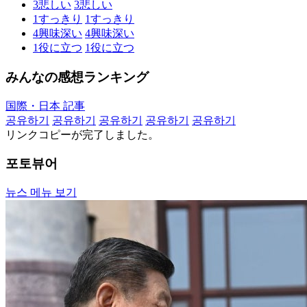
3
悲しい
3
悲しい
1
すっきり
1
すっきり
4
興味深い
4
興味深い
1
役に立つ
1
役に立つ
みんなの感想ランキング
国際・日本 記事
공유하기
공유하기
공유하기
공유하기
공유하기
リンクコピーが完了しました。
포토뷰어
뉴스 메뉴 보기