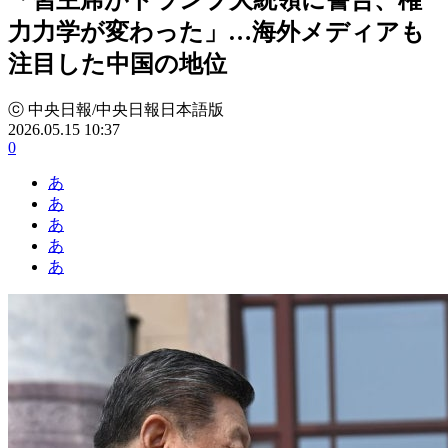
力力学が変わった」…海外メディアも
注目した中国の地位
ⓒ 中央日報/中央日報日本語版
2026.05.15 10:37
0
あ
あ
あ
あ
あ