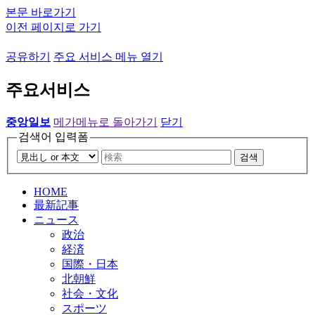
본문 바로가기
이전 페이지로 가기
공유하기
주요 서비스 메뉴 열기
주요서비스
중앙일보
메가메뉴로 돌아가기
닫기
검색어 입력폼
검색
HOME
最新記事
ニュース
政治
経済
国際・日本
北朝鮮
社会・文化
スポーツ