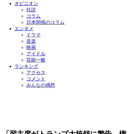
オピニオン
社説
コラム
日本関係のコラム
エンタメ
ドラマ
音楽
映画
アイドル
芸能一般
ランキング
アクセス
コメント
みんなの感想
「習主席がトランプ大統領に警告、権