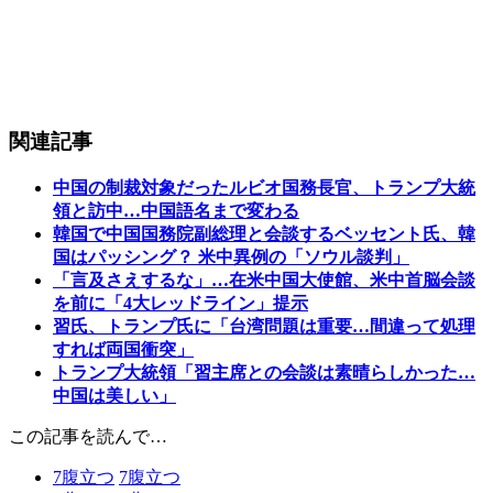
関連記事
中国の制裁対象だったルビオ国務長官、トランプ大統
領と訪中…中国語名まで変わる
韓国で中国国務院副総理と会談するベッセント氏、韓
国はパッシング？ 米中異例の「ソウル談判」
「言及さえするな」…在米中国大使館、米中首脳会談
を前に「4大レッドライン」提示
習氏、トランプ氏に「台湾問題は重要…間違って処理
すれば両国衝突」
トランプ大統領「習主席との会談は素晴らしかった…
中国は美しい」
この記事を読んで…
7
腹立つ
7
腹立つ