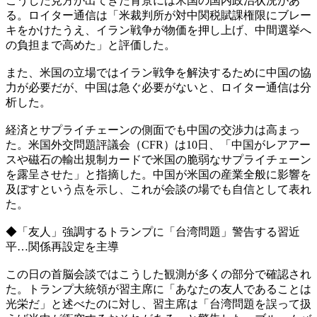
こうした見方が出てきた背景には米国の国内政治状況があ
る。ロイター通信は「米裁判所が対中関税賦課権限にブレー
キをかけたうえ、イラン戦争が物価を押し上げ、中間選挙へ
の負担まで高めた」と評価した。
また、米国の立場ではイラン戦争を解決するために中国の協
力が必要だが、中国は急ぐ必要がないと、ロイター通信は分
析した。
経済とサプライチェーンの側面でも中国の交渉力は高まっ
た。米国外交問題評議会（CFR）は10日、「中国がレアアー
スや磁石の輸出規制カードで米国の脆弱なサプライチェーン
を露呈させた」と指摘した。中国が米国の産業全般に影響を
及ぼすという点を示し、これが会談の場でも自信として表れ
た。
◆「友人」強調するトランプに「台湾問題」警告する習近
平…関係再設定を主導
この日の首脳会談ではこうした観測が多くの部分で確認され
た。トランプ大統領が習主席に「あなたの友人であることは
光栄だ」と述べたのに対し、習主席は「台湾問題を誤って扱