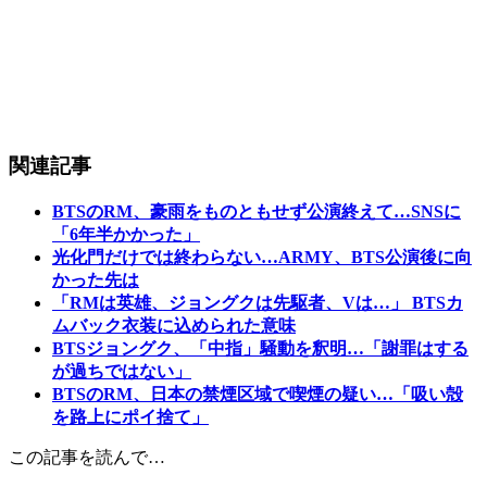
関連記事
BTSのRM、豪雨をものともせず公演終えて…SNSに
「6年半かかった」
光化門だけでは終わらない…ARMY、BTS公演後に向
かった先は
「RMは英雄、ジョングクは先駆者、Vは…」 BTSカ
ムバック衣装に込められた意味
BTSジョングク、「中指」騒動を釈明…「謝罪はする
が過ちではない」
BTSのRM、日本の禁煙区域で喫煙の疑い…「吸い殻
を路上にポイ捨て」
この記事を読んで…