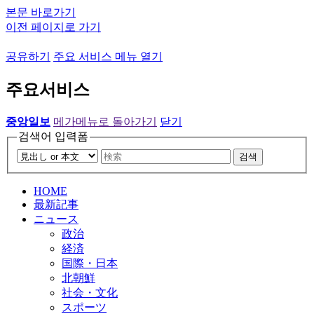
본문 바로가기
이전 페이지로 가기
공유하기
주요 서비스 메뉴 열기
주요서비스
중앙일보
메가메뉴로 돌아가기
닫기
검색어 입력폼
검색
HOME
最新記事
ニュース
政治
経済
国際・日本
北朝鮮
社会・文化
スポーツ