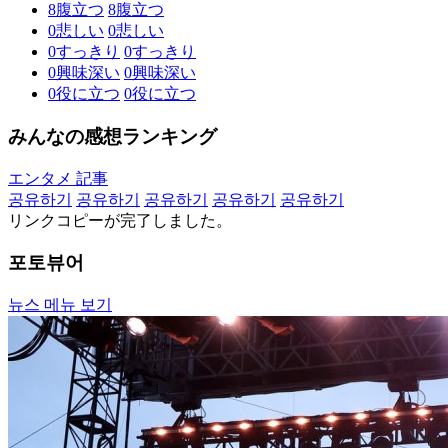
8
腹立つ
8
腹立つ
0
悲しい
0
悲しい
0
すっきり
0
すっきり
0
興味深い
0
興味深い
0
役に立つ
0
役に立つ
みんなの感想ランキング
エンタメ 記事
공유하기
공유하기
공유하기
공유하기
공유하기
リンクコピーが完了しました。
포토뷰어
뉴스 메뉴 보기