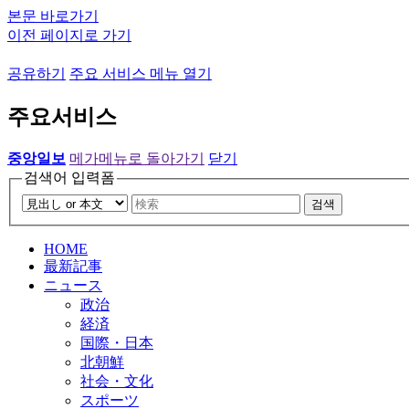
본문 바로가기
이전 페이지로 가기
공유하기
주요 서비스 메뉴 열기
주요서비스
중앙일보
메가메뉴로 돌아가기
닫기
검색어 입력폼
검색
HOME
最新記事
ニュース
政治
経済
国際・日本
北朝鮮
社会・文化
スポーツ