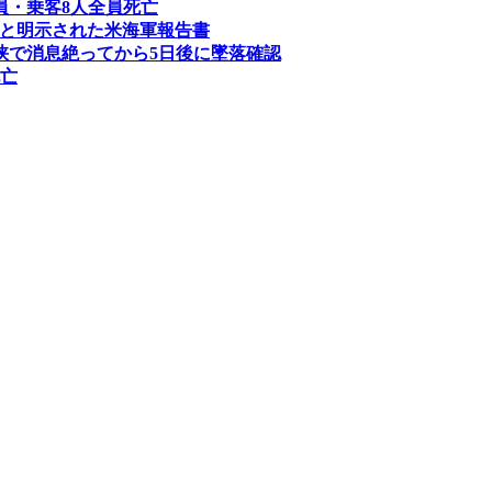
員・乗客8人全員死亡
し」と明示された米海軍報告書
海峡で消息絶ってから5日後に墜落確認
死亡