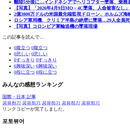
離陸5分後に…インドネシアでヘリコプター墜落、乗務
【写真】「2026年4月9日MQ－4C墜落、人命被害な
2億3800万ドルの米国最先端監視ドローン、ホルムズ
ロシア軍用機、クリミア半島の絶壁に墜落…29人全員
【写真】コロンビア軍輸送機の墜落現場
この記事を読んで…
0
腹立つ
0
腹立つ
0
悲しい
0
悲しい
0
すっきり
0
すっきり
6
興味深い
6
興味深い
0
役に立つ
0
役に立つ
みんなの感想ランキング
国際・日本 記事
공유하기
공유하기
공유하기
공유하기
공유하기
リンクコピーが完了しました。
포토뷰어