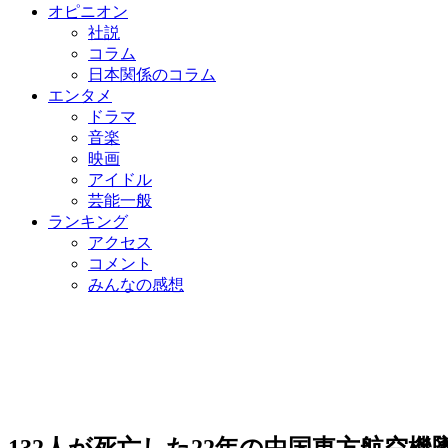
オピニオン
社説
コラム
日本関係のコラム
エンタメ
ドラマ
音楽
映画
アイドル
芸能一般
ランキング
アクセス
コメント
みんなの感想
132人が死亡した22年の中国東方航空