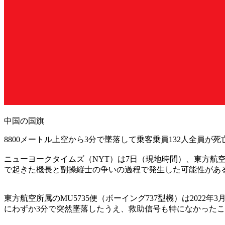
中国の国旗
8800メートル上空から3分で墜落して乗客乗員132人全員
ニューヨークタイムズ（NYT）は7日（現地時間）、東方航
で起きた機長と副操縦士の争いの過程で発生した可能性があ
東方航空所属のMU5735便（ボーイング737型機）は202
にわずか3分で突然墜落したうえ、救助信号も特になかった