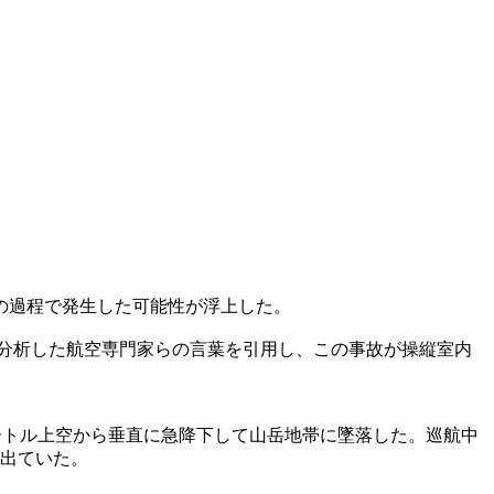
いの過程で発生した可能性が浮上した。
を分析した航空専門家らの言葉を引用し、この事故が操縦室内
00メートル上空から垂直に急降下して山岳地帯に墜落した。巡航中
が出ていた。