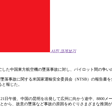
사진 크게보기
が死亡した中国東方航空機の墜落事故に対し、パイロット間の争
空墜落事故に関する米国家運輸安全委員会（NTSB）の報告書
ると報じた。
2年3月21日午後、中国の昆明を出発して広州に向かう途中、88
ことから、故意の墜落など事故の原因をめぐりさまざまな推測