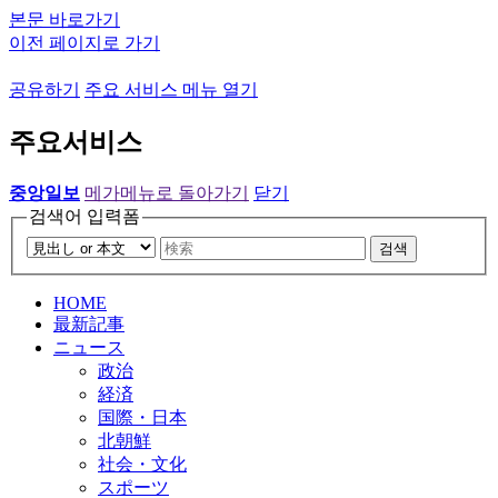
본문 바로가기
이전 페이지로 가기
공유하기
주요 서비스 메뉴 열기
주요서비스
중앙일보
메가메뉴로 돌아가기
닫기
검색어 입력폼
검색
HOME
最新記事
ニュース
政治
経済
国際・日本
北朝鮮
社会・文化
スポーツ