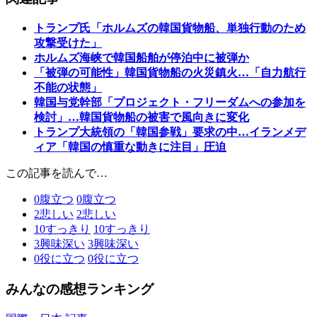
トランプ氏「ホルムズの韓国貨物船、単独行動のため
攻撃受けた」
ホルムズ海峡で韓国船舶が停泊中に被弾か
「被弾の可能性」韓国貨物船の火災鎮火…「自力航行
不能の状態」
韓国与党幹部「プロジェクト・フリーダムへの参加を
検討」…韓国貨物船の被害で風向きに変化
トランプ大統領の「韓国参戦」要求の中…イランメデ
ィア「韓国の慎重な動きに注目」圧迫
この記事を読んで…
0
腹立つ
0
腹立つ
2
悲しい
2
悲しい
10
すっきり
10
すっきり
3
興味深い
3
興味深い
0
役に立つ
0
役に立つ
みんなの感想ランキング