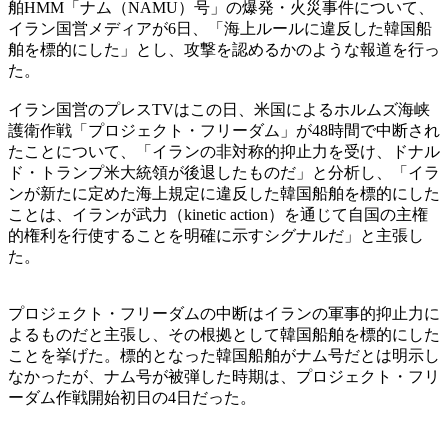
舶HMM「ナム（NAMU）号」の爆発・火災事件について、
イラン国営メディアが6日、「海上ルールに違反した韓国船
舶を標的にした」とし、攻撃を認めるかのような報道を行っ
た。
イラン国営のプレスTVはこの日、米国によるホルムズ海峡
護衛作戦「プロジェクト・フリーダム」が48時間で中断され
たことについて、「イランの非対称的抑止力を受け、ドナル
ド・トランプ米大統領が後退したものだ」と分析し、「イラ
ンが新たに定めた海上規定に違反した韓国船舶を標的にした
ことは、イランが武力（kinetic action）を通じて自国の主権
的権利を行使することを明確に示すシグナルだ」と主張し
た。
プロジェクト・フリーダムの中断はイランの軍事的抑止力に
よるものだと主張し、その根拠として韓国船舶を標的にした
ことを挙げた。標的となった韓国船舶がナム号だとは明示し
なかったが、ナム号が被弾した時期は、プロジェクト・フリ
ーダム作戦開始初日の4日だった。