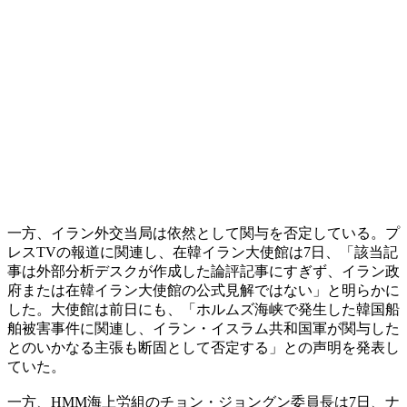
一方、イラン外交当局は依然として関与を否定している。プ
レスTVの報道に関連し、在韓イラン大使館は7日、「該当記
事は外部分析デスクが作成した論評記事にすぎず、イラン政
府または在韓イラン大使館の公式見解ではない」と明らかに
した。大使館は前日にも、「ホルムズ海峡で発生した韓国船
舶被害事件に関連し、イラン・イスラム共和国軍が関与した
とのいかなる主張も断固として否定する」との声明を発表し
ていた。
一方、HMM海上労組のチョン・ジョングン委員長は7日、ナ