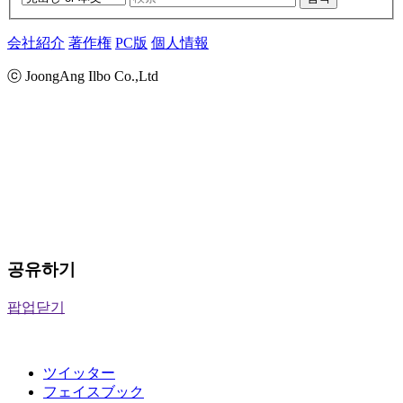
会社紹介
著作権
PC版
個人情報
ⓒ JoongAng Ilbo Co.,Ltd
공유하기
팝업닫기
ツイッター
フェイスブック