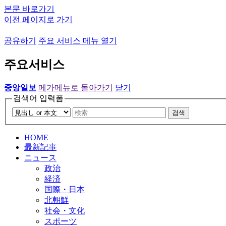
본문 바로가기
이전 페이지로 가기
공유하기
주요 서비스 메뉴 열기
주요서비스
중앙일보
메가메뉴로 돌아가기
닫기
검색어 입력폼
검색
HOME
最新記事
ニュース
政治
経済
国際・日本
北朝鮮
社会・文化
スポーツ