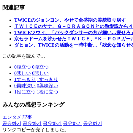
関連記事
TWICEのジョンヨン、やせて全盛期の美貌取り戻す
ＴＷＩＣＥのサナ、Ｇ－ＤＲＡＧＯＮとの熱愛説から４
TWICEツウィ、「バックダンサーの方が細い…痩せ
京セラドームを沸かせたＴＷＩＣＥ、“Ｋ－ＰＯＰガー
ダヒョン、TWICEの活動を一時中断…「残念な知らせ
この記事を読んで…
0
腹立つ
0
腹立つ
0
悲しい
0
悲しい
1
すっきり
1
すっきり
0
興味深い
0
興味深い
1
役に立つ
1
役に立つ
みんなの感想ランキング
エンタメ 記事
공유하기
공유하기
공유하기
공유하기
공유하기
リンクコピーが完了しました。