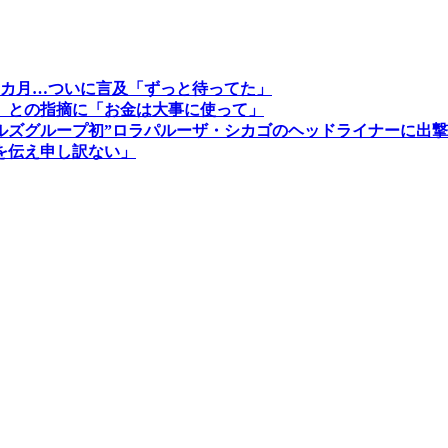
カ月…ついに言及「ずっと待ってた」
ろ」との指摘に「お金は大事に使って」
ルズグループ初”ロラパルーザ・シカゴのヘッドライナーに出撃
を伝え申し訳ない」