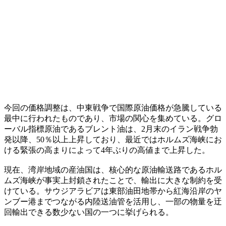
今回の価格調整は、中東戦争で国際原油価格が急騰している
最中に行われたものであり、市場の関心を集めている。グロ
ーバル指標原油であるブレント油は、2月末のイラン戦争勃
発以降、50％以上上昇しており、最近ではホルムズ海峡にお
ける緊張の高まりによって4年ぶりの高値まで上昇した。
現在、湾岸地域の産油国は、核心的な原油輸送路であるホル
ムズ海峡が事実上封鎖されたことで、輸出に大きな制約を受
けている。サウジアラビアは東部油田地帯から紅海沿岸のヤ
ンブー港までつながる内陸送油管を活用し、一部の物量を迂
回輸出できる数少ない国の一つに挙げられる。