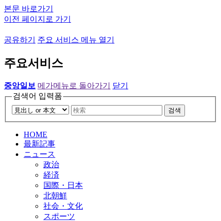
본문 바로가기
이전 페이지로 가기
공유하기
주요 서비스 메뉴 열기
주요서비스
중앙일보
메가메뉴로 돌아가기
닫기
검색어 입력폼
검색
HOME
最新記事
ニュース
政治
経済
国際・日本
北朝鮮
社会・文化
スポーツ