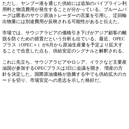
ただし、ヤンブー港を通じた供給には追加のパイプライン利
用料と物流費用が発生することが分かっている。ブルームバ
ーグは匿名のサウジ原油トレーダーの言葉を引用し、迂回輸
出物量には別途費用が反映される可能性があると伝えた。
市場では、サウジアラビアの価格引き下げがアジア顧客の離
脱を防ぐための措置だという分析も出ている。最近、OPEC
プラス（OPEC＋）が6月から原油生産量を予定より拡大す
ることで合意した点も、供給安定のシグナルと解釈される。
これに先立ち、サウジアラビアやロシア、イラクなど主要産
油国が参加するOPECプラスは3日に会議を開き、増産の方
針を決定した。国際原油価格が急騰する中でも供給拡大のカ
ードを切り、市場安定への意志を示した格好だ。