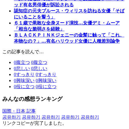
ッド有名男俳優が訴訟される
認知症の元夫ブルース・ウィリスを訪ねる女優「そば
にいることを誓う」
６１歳で果敢な全身ヌード演技…女優デミ・ムーア
「相当な脆弱さを経験」
ＢＬＡＣＫＰＩＮＫジェニーの金髪に触って「これ、
本物なの？」…有名ハリウッド女優に人種差別論争
この記事を読んで…
0
腹立つ
0
腹立つ
0
悲しい
0
悲しい
0
すっきり
0
すっきり
0
興味深い
0
興味深い
0
役に立つ
0
役に立つ
みんなの感想ランキング
国際・日本 記事
공유하기
공유하기
공유하기
공유하기
공유하기
リンクコピーが完了しました。