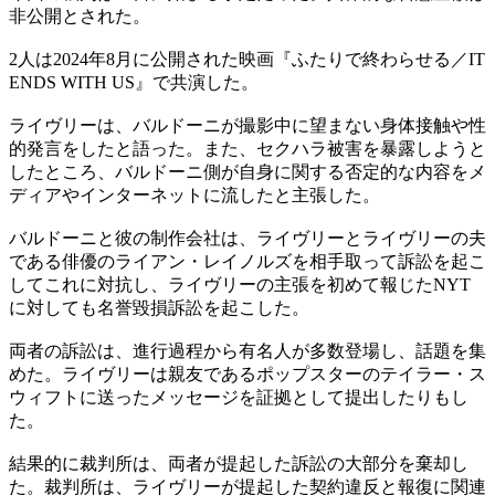
非公開とされた。
2人は2024年8月に公開された映画『ふたりで終わらせる／IT
ENDS WITH US』で共演した。
ライヴリーは、バルドーニが撮影中に望まない身体接触や性
的発言をしたと語った。また、セクハラ被害を暴露しようと
したところ、バルドーニ側が自身に関する否定的な内容をメ
ディアやインターネットに流したと主張した。
バルドーニと彼の制作会社は、ライヴリーとライヴリーの夫
である俳優のライアン・レイノルズを相手取って訴訟を起こ
してこれに対抗し、ライヴリーの主張を初めて報じたNYT
に対しても名誉毀損訴訟を起こした。
両者の訴訟は、進行過程から有名人が多数登場し、話題を集
めた。ライヴリーは親友であるポップスターのテイラー・ス
ウィフトに送ったメッセージを証拠として提出したりもし
た。
結果的に裁判所は、両者が提起した訴訟の大部分を棄却し
た。裁判所は、ライヴリーが提起した契約違反と報復に関連