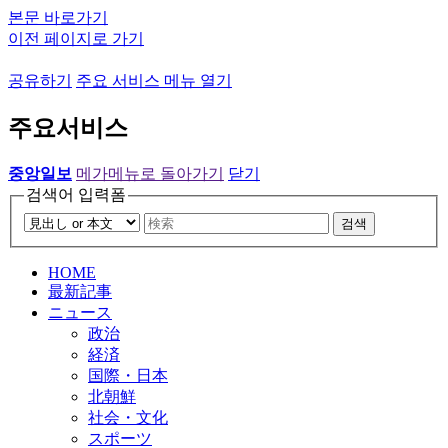
본문 바로가기
이전 페이지로 가기
공유하기
주요 서비스 메뉴 열기
주요서비스
중앙일보
메가메뉴로 돌아가기
닫기
검색어 입력폼
검색
HOME
最新記事
ニュース
政治
経済
国際・日本
北朝鮮
社会・文化
スポーツ