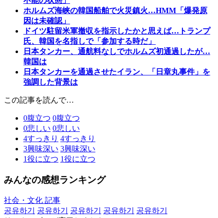
不能の状態」
ホルムズ海峡の韓国船舶で火災鎮火…HMM「爆発原
因は未確認」
ドイツ駐留米軍撤収を指示したかと思えば…トランプ
氏、韓国を名指しで「参加する時だ」
日本タンカー、通航料なしでホルムズ初通過したが…
韓国は
日本タンカーを通過させたイラン、「日章丸事件」を
強調した背景は
この記事を読んで…
0
腹立つ
0
腹立つ
0
悲しい
0
悲しい
4
すっきり
4
すっきり
3
興味深い
3
興味深い
1
役に立つ
1
役に立つ
みんなの感想ランキング
社会・文化 記事
공유하기
공유하기
공유하기
공유하기
공유하기