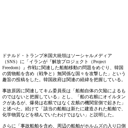
ドナルド・トランプ米国大統領はソーシャルメディア
（SNS）に「イランが『解放プロジェクト（Project
Freedom）』作戦に関連した船舶移動の問題をめぐり、韓国
の貨物船を含め（戦争と）無関係な国々を攻撃した」という
趣旨の投稿をした。韓国政府は関連の経緯を把握している。
事故原因に関連してキム委員長は「船舶自体の欠陥によるも
のではないと把握している」とし、「船の右舷にオイルタン
クがあるが、爆発は右舷ではなく左舷の機関室側で起きた」
と述べた。続けて「該当の船舶は新たに建造された船舶で、
化学物質などを積んでいたわけではない」と説明した。
さらに「事故船舶を含め、周辺の船舶がホルムズの入り口側