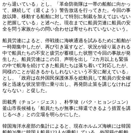
から退いている」とし、「革命防衛隊は一帯の船舶に向かっ
て、継続して（退くよう）警告放送を行ってきた。今回の事
故以降、移動する船舶に対して特別に制裁を加えてはいない
と把握している」と述べた。現在までに船員労連に船員の安
全を問う家族からの問い合わせは寄せられていないという。
船員労連によると、停戦後に海峡通過を試みるために船舶が
一時期集中したが、再び引き返すなど、状況が繰り返される
中で船員たちの不安と疲労が蓄積した状態で今回の事故が発
生した。船員労連はこの日、声明を出し「2カ月以上も緊張
の中で航海を続けてきた船員たちは落ち着いて対応したが、
同様のことが起きるかもしれないという不安に耐えている」
とし、「政府は在外国民保護体系を総動員して船員の安全確
保と迅速な状況管理に乗り出し、再発防止策を講じなければ
ならない」と促した。
田載秀（チョン・ジェス）、朴亨埈（パク・ヒョンジュン）
釜山市長候補も「船員たちが無事に帰還できるよう措置を講
じるべき」との立場を明らかにした。
韓国海洋水産部の集計によると、現在ホルムズ海峡には韓国
船舶26隻に韓国人船員123人が乗船している。外国籍の船舶