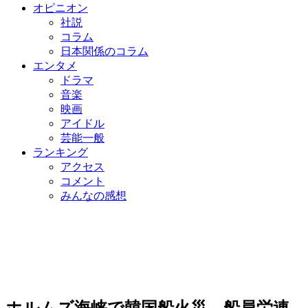
オピニオン
社説
コラム
日本関係のコラム
エンタメ
ドラマ
音楽
映画
アイドル
芸能一般
ランキング
アクセス
コメント
みんなの感想
ホルムズ海峡で韓国船火災…船員労連