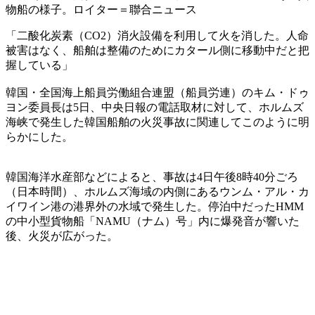
物船の様子。ロイター＝聯合ニュース
「二酸化炭素（CO2）消火設備を利用して火を消した。人命
被害はなく、船舶は整備のためにカタール側に移動中だと把
握している」
韓国・全国海上船員労働組合連盟（船員労連）のキム・ドゥ
ヨン委員長は5日、中央日報の電話取材に対して、ホルムズ
海峡で発生した韓国船舶の火災事故に関連してこのように明
らかにした。
韓国海洋水産部などによると、事故は4日午後8時40分ごろ
（日本時間）、ホルムズ海域の内側にあるウンム・アル・カ
イワイン港の港界外の水域で発生した。停泊中だったHMM
の中小型貨物船「NAMU（ナム）号」内に爆発音が響いた
後、火災が広がった。