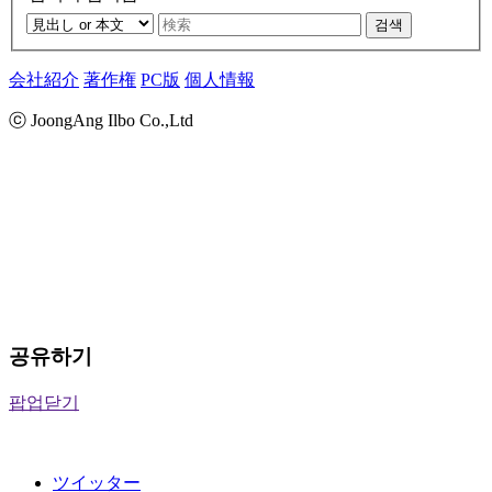
검색
会社紹介
著作権
PC版
個人情報
ⓒ JoongAng Ilbo Co.,Ltd
공유하기
팝업닫기
ツイッター