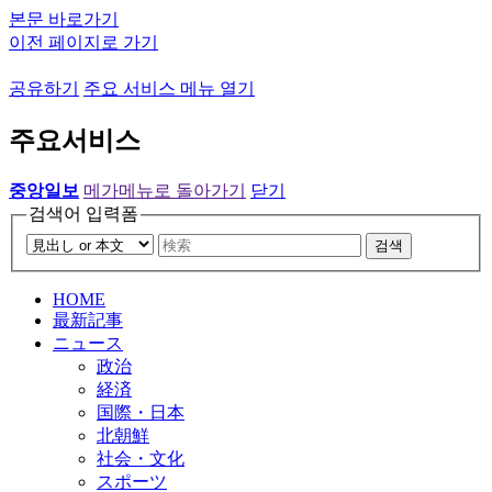
본문 바로가기
이전 페이지로 가기
공유하기
주요 서비스 메뉴 열기
주요서비스
중앙일보
메가메뉴로 돌아가기
닫기
검색어 입력폼
검색
HOME
最新記事
ニュース
政治
経済
国際・日本
北朝鮮
社会・文化
スポーツ