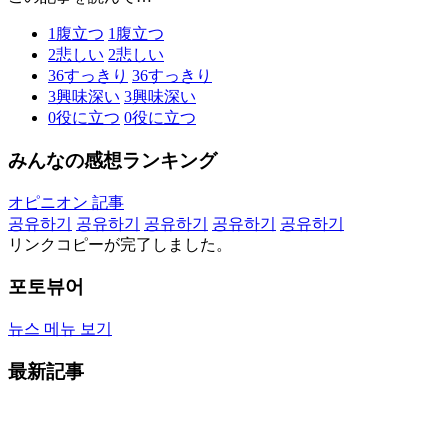
1
腹立つ
1
腹立つ
2
悲しい
2
悲しい
36
すっきり
36
すっきり
3
興味深い
3
興味深い
0
役に立つ
0
役に立つ
みんなの感想ランキング
オピニオン 記事
공유하기
공유하기
공유하기
공유하기
공유하기
リンクコピーが完了しました。
포토뷰어
뉴스 메뉴 보기
最新記事