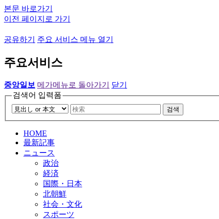
본문 바로가기
이전 페이지로 가기
공유하기
주요 서비스 메뉴 열기
주요서비스
중앙일보
메가메뉴로 돌아가기
닫기
검색어 입력폼
검색
HOME
最新記事
ニュース
政治
経済
国際・日本
北朝鮮
社会・文化
スポーツ