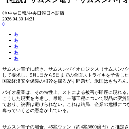
ⓒ 中央日報/中央日報日本語版
2026.04.30 14:21
0
あ
あ
あ
あ
あ
サムスン電子に続き、サムスンバイオロジクス（サムスンバイ
して要求し、5月1日から5日までの全面ストライキを予告し
国家経済安全保障の根幹を揺るがす問題だ。米国はもちろん
バイオ産業は、その特性上、ストによる被害が即座に現れる
こうした現実を考慮し、最近、一部工程について製品の変質
ており、被害は避けられない。これは結局、企業の危機につ
奪っていくとの懸念が出ている。
サムスン電子の場合、45兆ウォン（約4兆8600億円）と推