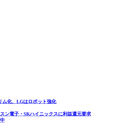
リム化、LGはロボット強化
スン電子・SKハイニックスに利益還元要求
中