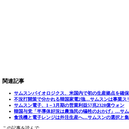
関連記事
サムスンバイオロジクス、米国内で初の生産拠点を確保
不況打開策で分かれる韓国家電2強…サムスンは事業ス
サムスン電子、1－3月期の営業利益57兆2328億ウォン
韓国与党「半導体好況は農漁民の犠牲のおかげ」…サム
食洗機と電子レンジは外注生産へ…サムスンの選択と集
この記事を読んで…