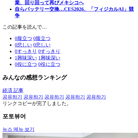
業、回り回って再びメキシコへ
自らバッテリー交換…CES2026、「フィジカルAI」競
争
この記事を読んで…
0
腹立つ
0
腹立つ
0
悲しい
0
悲しい
0
すっきり
0
すっきり
1
興味深い
1
興味深い
0
役に立つ
0
役に立つ
みんなの感想ランキング
経済 記事
공유하기
공유하기
공유하기
공유하기
공유하기
リンクコピーが完了しました。
포토뷰어
뉴스 메뉴 보기