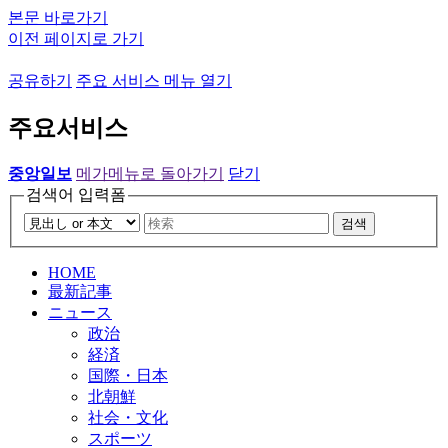
본문 바로가기
이전 페이지로 가기
공유하기
주요 서비스 메뉴 열기
주요서비스
중앙일보
메가메뉴로 돌아가기
닫기
검색어 입력폼
검색
HOME
最新記事
ニュース
政治
経済
国際・日本
北朝鮮
社会・文化
スポーツ