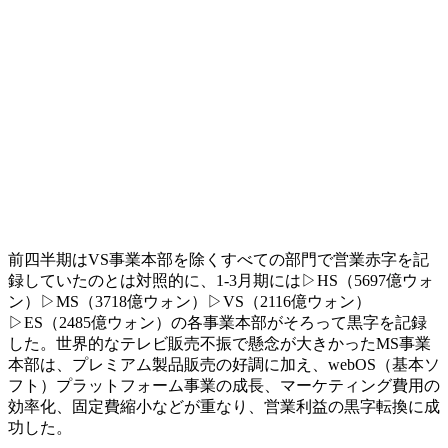
前四半期はVS事業本部を除くすべての部門で営業赤字を記
録していたのとは対照的に、1-3月期には▷HS（5697億ウォ
ン）▷MS（3718億ウォン）▷VS（2116億ウォン）
▷ES（2485億ウォン）の各事業本部がそろって黒字を記録
した。世界的なテレビ販売不振で懸念が大きかったMS事業
本部は、プレミアム製品販売の好調に加え、webOS（基本ソ
フト）プラットフォーム事業の成長、マーケティング費用の
効率化、固定費縮小などが重なり、営業利益の黒字転換に成
功した。