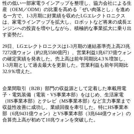
性の低い一部家電ラインアップを整理し、協力会社による生
産（OEM／ODM）の比重を高める「ぜい肉落とし」を進め
る一方で、1-3月期に好業績を収めたLGエレクトロニクス
は、家電ラインアップを拡大し、ロボットなど将来の成長エ
ンジンへの投資を増やしながら、積極的な事業拡大に乗り出
す姿勢だ。
29日、LGエレクトロニクスは1-3月期の連結基準売上高23兆
7272億ウォン（約2兆5580億円）、営業利益1兆6737億ウォン
の確定実績を発表した。売上高は前年同期比4.3％増加し、
1-3月期として過去最大を更新した。営業利益も前年同期比
32.9％増えた。
企業間取引（B2B）部門の収益源として定着した車載用電
子・電気装備（電装・VS事業本部）をはじめ、生活家電
（HS事業本部）とテレビ（MS事業本部）など主力事業まで
収益性改善に成功し、業績回復を牽引した。特にHS事業本
部（6兆9431億ウォン）とVS事業本部（3兆644億ウォン）の
合算売上高が初めて10兆ウォンを突破した。