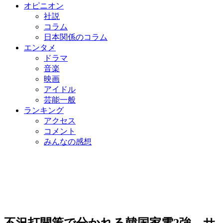
オピニオン
社説
コラム
日本関係のコラム
エンタメ
ドラマ
音楽
映画
アイドル
芸能一般
ランキング
アクセス
コメント
みんなの感想
不況打開策で分かれる韓国家電2強…サ