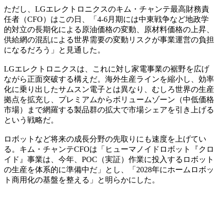
ただし、LGエレクトロニクスのキム・チャンテ最高財務責
任者（CFO）はこの日、「4-6月期には中東戦争など地政学
的対立の長期化による原油価格の変動、原材料価格の上昇、
供給網の混乱による世界需要の変動リスクが事業運営の負担
になるだろう」と見通した。
LGエレクトロニクスは、これに対し家電事業の裾野を広げ
ながら正面突破する構えだ。海外生産ラインを縮小し、効率
化に乗り出したサムスン電子とは異なり、むしろ世界の生産
拠点を拡充し、プレミアムからボリュームゾーン（中低価格
市場）まで網羅する製品群の拡大で市場シェアを引き上げる
という戦略だ。
ロボットなど将来の成長分野の先取りにも速度を上げてい
る。キム・チャンテCFOは「ヒューマノイドロボット『クロ
イド』事業は、今年、POC（実証）作業に投入するロボット
の生産を体系的に準備中だ」とし、「2028年にホームロボッ
ト商用化の基盤を整える」と明らかにした。