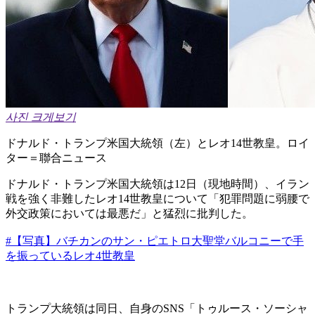
사진 크게보기
ドナルド・トランプ米国大統領（左）とレオ14世教皇。ロイ
ター＝聯合ニュース
ドナルド・トランプ米国大統領は12日（現地時間）、イラン
戦を強く非難したレオ14世教皇について「犯罪問題に弱腰で
外交政策においては最悪だ」と猛烈に批判した。
#【写真】バチカンのサン・ピエトロ大聖堂バルコニーで手
を振っているレオ4世教皇
トランプ大統領は同日、自身のSNS「トゥルース・ソーシャ