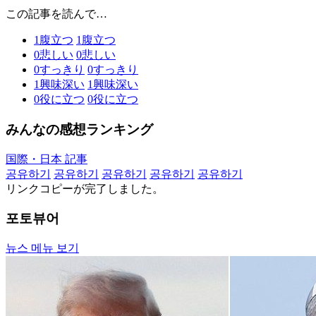
この記事を読んで…
1
腹立つ
1
腹立つ
0
悲しい
0
悲しい
0
すっきり
0
すっきり
1
興味深い
1
興味深い
0
役に立つ
0
役に立つ
みんなの感想ランキング
国際・日本 記事
공유하기
공유하기
공유하기
공유하기
공유하기
リンクコピーが完了しました。
포토뷰어
뉴스 메뉴 보기