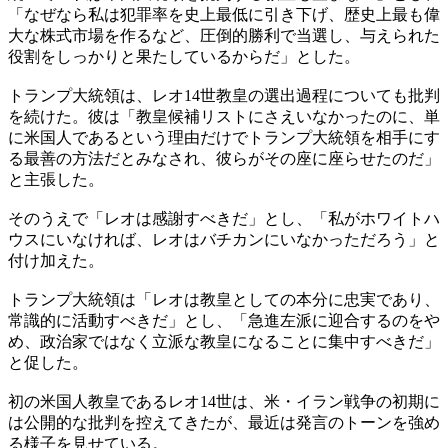
「なぜなら私は犯罪率を史上最低に引き下げ、歴史上最も偉
大な株式市場を作るなど、圧倒的勝利で当選し、与えられた
役割をしっかりと果たしているからだ」とした。
トランプ大統領は、レオ14世教皇の選出過程についても批判
を続けた。彼は「教皇候補リストにさえいなかったのに、単
に米国人であるという理由だけでトランプ大統領を相手にす
る最善の方法だとみなされ、彼らがその座に座らせたのだ」
と主張した。
そのうえで「レオは感謝すべきだ」とし、「私がホワイトハ
ウスにいなければ、レオはバチカンにいなかっただろう」と
付け加えた。
トランプ大統領は「レオは教皇としての本分に忠実であり、
常識的に活動すべきだ」とし、「急進左派に迎合するのをや
め、政治家ではなく立派な教皇になることに集中すべきだ」
と促した。
初の米国人教皇であるレオ14世は、米・イラン戦争の初期に
は公開的な批判を控えてきたが、最近は発言のトーンを強め
る様子を見せている。