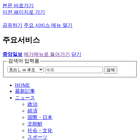
본문 바로가기
이전 페이지로 가기
공유하기
주요 서비스 메뉴 열기
주요서비스
중앙일보
메가메뉴로 돌아가기
닫기
검색어 입력폼
검색
HOME
最新記事
ニュース
政治
経済
国際・日本
北朝鮮
社会・文化
スポーツ