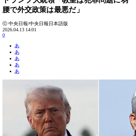
腰で外交政策は最悪だ」
ⓒ 中央日報/中央日報日本語版
2026.04.13 14:01
0
あ
あ
あ
あ
あ