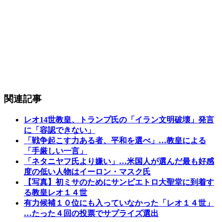
関連記事
レオ14世教皇、トランプ氏の「イラン文明破壊」発言
に「容認できない」
「戦争起こす力ある者、平和を選べ」…教皇による
「手厳しい一言」
「ネタニヤフ氏より嫌い」…米国人が選んだ最も好感
度の低い人物はイーロン・マスク氏
【写真】初ミサのためにサンピエトロ大聖堂に到着す
る教皇レオ１４世
有力候補１０位にも入っていなかった「レオ１４世」
…たった４回の投票でサプライズ選出