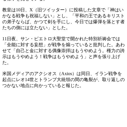
教皇は10日、X（旧ツイッター）に投稿した文章で「神はい
かなる戦争も祝福しない」とし、「平和の王であるキリスト
の弟子ならば、かつて剣を手にし、今日では爆弾を落とす者
たちの側には立たない」とした。
11日夜、サン・ピエトロ大聖堂で開かれた特別祈祷会では
「全能に対する妄想」が戦争を煽っていると批判した。あわ
せて「自己と金に対する偶像崇拝はもうやめよう。権力の誇
示はもうやめよう！戦争はもうやめよう」と声を張り上げ
た。
米国メディアのアクシオス（Axios）は同日、イラン戦争を
起点にレオ14世とトランプ大統領の間の亀裂が、取り返しの
つかない地点に向かっていると報じた。