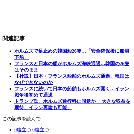
関連記事
ホルムズで足止めの韓国船26隻…「安全確保後に船員
下船」
フランスと日本の船がホルムズ海峡通過…韓国の26隻
はそのまま
【社説】日本・フランス船舶のホルムズ通過、韓国は
なぜできないのか
フランスに続いて日本の船舶もホルムズ開く…イラン
戦争後初めて通過
トランプ氏、ホルムズ通行料に同意か 「大きな収益を
期待、イラン再建も可能」
この記事を読んで…
0
腹立つ
0
腹立つ