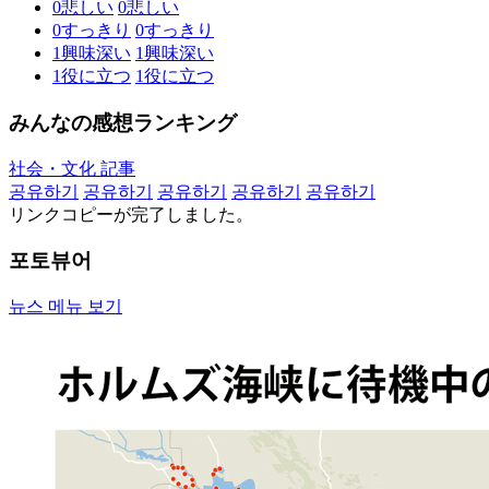
0
悲しい
0
悲しい
0
すっきり
0
すっきり
1
興味深い
1
興味深い
1
役に立つ
1
役に立つ
みんなの感想ランキング
社会・文化 記事
공유하기
공유하기
공유하기
공유하기
공유하기
リンクコピーが完了しました。
포토뷰어
뉴스 메뉴 보기