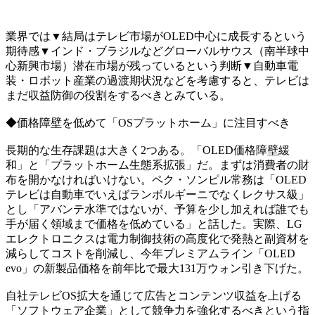
業界では▼結局はテレビ市場がOLED中心に成長するという
期待感▼インド・ブラジルなどグローバルサウス（南半球中
心新興市場）潜在市場が残っているという判断▼自動車電
装・ロボット産業の過渡期状況などを考慮すると、テレビは
まだ収益防御の役割をするべきとみている。
◆価格障壁を低めて「OSプラットホーム」に注目すべき
長期的な生存課題は大きく2つある。「OLED価格障壁緩
和」と「プラットホーム生態系拡張」だ。まずは消費者の財
布を開かなければいけない。ペク・ソンピル常務は「OLED
テレビは自動車でいえばランボルギーニでなくレクサス級」
とし「アバンテ水準ではないが、予算を少し加えれば誰でも
手が届く領域まで価格を低めている」と話した。実際、LG
エレクトロニクスは電力制御技術の高度化で発熱と副資材を
減らしてコストを削減し、今年プレミアムライン「OLED
evo」の新製品価格を前年比で最大131万ウォン引き下げた。
自社テレビOS拡大を通じて広告とコンテンツ収益を上げる
「ソフトウェア企業」として競争力を強化するべきという指