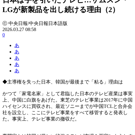
LGが新製品を出し続ける理由（2）
ⓒ 中央日報/中央日報日本語版
2026.03.27 08:58
0
あ
あ
あ
あ
あ
◆主導権を失った日本、韓国が最後まで「粘る」理由は
かつて「家電名家」として君臨した日本のテレビ産業は事実
上、中国に白旗をあげた。東芝のテレビ事業は2017年に中国
ハイセンスに買収され、最近ソニーまでが中国TCLと合弁会
社を設立し、ここにテレビ事業をすべて移管すると発表し
た。事実上、テレビ事業の撤収だ。