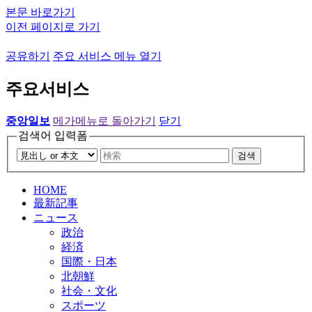
본문 바로가기
이전 페이지로 가기
공유하기
주요 서비스 메뉴 열기
주요서비스
중앙일보
메가메뉴로 돌아가기
닫기
검색어 입력폼
검색
HOME
最新記事
ニュース
政治
経済
国際・日本
北朝鮮
社会・文化
スポーツ