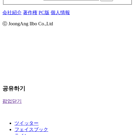
会社紹介
著作権
PC版
個人情報
ⓒ JoongAng Ilbo Co.,Ltd
공유하기
팝업닫기
ツイッター
フェイスブック