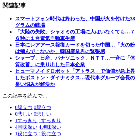
関連記事
スマートフォン時代は終わった、中国が火を付けた38
グラムの戦場
「大陸の失敗」シャオミの工場に人はいなくても…７
６秒に１台電気自動車生産
日本にレアアース報復カードを切った中国…「火の粉
は飛んでこないか」韓国産業界に緊張感
シャープ、日産、パナソニック、ＮＴＴ…一斉に「体
質改善」に乗り出した日本企業
ヒューマノイドロボット「アトラス」で価値が急上昇
したボストン・ダイナミクス…現代車グループ会長の
長い悩みが解決か
この記事を読んで…
0
腹立つ
0
腹立つ
0
悲しい
0
悲しい
1
すっきり
1
すっきり
4
興味深い
4
興味深い
1
役に立つ
1
役に立つ