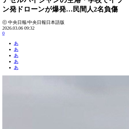
ン発ドローンが爆発…民間人2名負傷
ⓒ 中央日報/中央日報日本語版
2026.03.06 09:32
0
あ
あ
あ
あ
あ