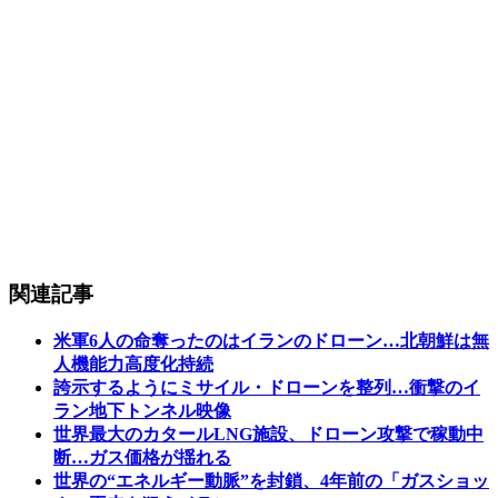
関連記事
米軍6人の命奪ったのはイランのドローン…北朝鮮は無
人機能力高度化持続
誇示するようにミサイル・ドローンを整列…衝撃のイ
ラン地下トンネル映像
世界最大のカタールLNG施設、ドローン攻撃で稼動中
断…ガス価格が揺れる
世界の“エネルギー動脈”を封鎖、4年前の「ガスショッ