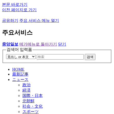
본문 바로가기
이전 페이지로 가기
공유하기
주요 서비스 메뉴 열기
주요서비스
중앙일보
메가메뉴로 돌아가기
닫기
검색어 입력폼
검색
HOME
最新記事
ニュース
政治
経済
国際・日本
北朝鮮
社会・文化
スポーツ