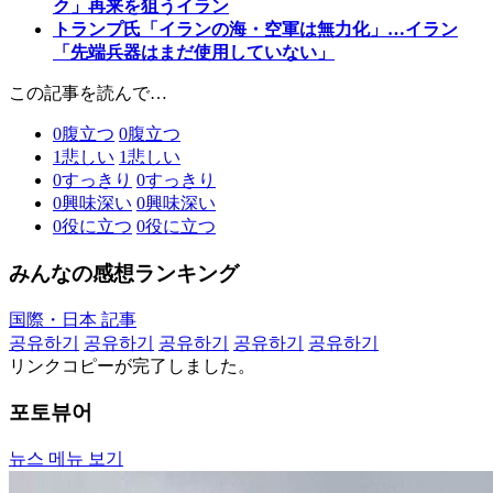
ク」再来を狙うイラン
トランプ氏「イランの海・空軍は無力化」…イラン
「先端兵器はまだ使用していない」
この記事を読んで…
0
腹立つ
0
腹立つ
1
悲しい
1
悲しい
0
すっきり
0
すっきり
0
興味深い
0
興味深い
0
役に立つ
0
役に立つ
みんなの感想ランキング
国際・日本 記事
공유하기
공유하기
공유하기
공유하기
공유하기
リンクコピーが完了しました。
포토뷰어
뉴스 메뉴 보기