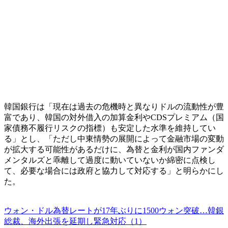
韓国銀行は「現在は過去の危機時と異なりドルの流動性が豊
富であり、韓国の対外借入の加算金利やCDSプレミアム（国
家債務不履行リスクの指標）も安定した水準を維持してい
る」とし、「ただし中東情勢の展開によって金融市場の変動
が拡大する可能性があるだけに、為替と金利が国内ファンダ
メンタルズと乖離して過度に動いていないか綿密に点検し
て、必要な場合には政府と協力して対応する」と明らかにし
た。
ウォン・ドル為替レートが17年ぶりに1500ウォン突破…韓銀
総裁、海外出張を延期し緊急対応（1）