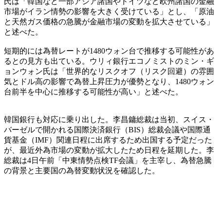
氏は「韓国など一部アジア諸国やドイツなど欧州諸国の金融
市場がイラン情勢の影響を大きく受けている」とし、「原油
と天然ガス価格の急騰が金融市場の変動を拡大させている」
と述べた。
短期的には為替レートが1480ウォン台で推移する可能性があ
るとの見方も出ている。ウリィ銀行エコノミストのミン・ギ
ョンウォン氏は「世界的なリスクオフ（リスク回避）の雰囲
気とドル高の影響で為替上昇圧力が優勢となり、1480ウォン
台前半を中心に推移する可能性が高い」と述べた。
韓国銀行も対応に乗り出した。李昌鏞総裁は当初、スイス・
バーゼルで開かれる国際決済銀行（BIS）総裁会議や国際通
貨基金（IMF）関連日程に出席するため出国する予定だった
が、最近外為市場の変動が拡大したため日程を延期した。李
総裁は4日午前「中東情勢点検TF会議」を主宰し、為替急騰
の背景と主要国の為替変動状況を確認した。