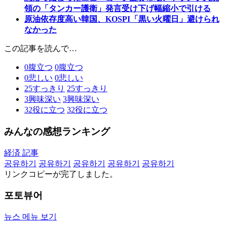
領の「タンカー護衛」発言受け下げ幅縮小で引ける
原油依存度高い韓国、KOSPI「黒い火曜日」避けられ
なかった
この記事を読んで…
0
腹立つ
0
腹立つ
0
悲しい
0
悲しい
25
すっきり
25
すっきり
3
興味深い
3
興味深い
32
役に立つ
32
役に立つ
みんなの感想ランキング
経済 記事
공유하기
공유하기
공유하기
공유하기
공유하기
リンクコピーが完了しました。
포토뷰어
뉴스 메뉴 보기