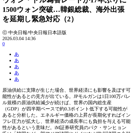
1500ウォン突破…韓銀総裁、海外出張
を延期し緊急対応（2）
ⓒ 中央日報/中央日報日本語版
2026.03.04 14:36
0
あ
あ
あ
あ
あ
原油供給に支障が生じた場合、世界経済にも影響を及ぼす可
能性があるとの見方が出ている。JPモルガンは1日100万バレ
ル規模の原油供給減少が続けば、世界の国内総生産
（GDP）が四半期ベースで約0.3ポイント低下する可能性が
あると分析した。エネルギー価格の上昇が長期化すればイン
フレ圧力が拡大し、世界経済の成長率にも負担を与える可能
性があるという意味だ。iM証券研究員のパク・サンヒョン