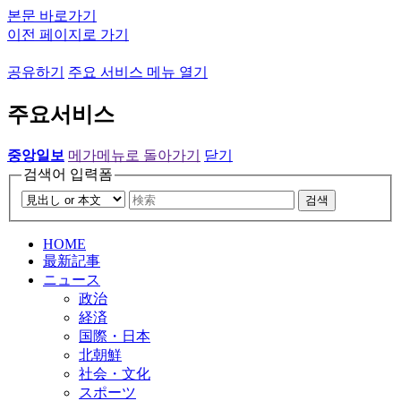
본문 바로가기
이전 페이지로 가기
공유하기
주요 서비스 메뉴 열기
주요서비스
중앙일보
메가메뉴로 돌아가기
닫기
검색어 입력폼
검색
HOME
最新記事
ニュース
政治
経済
国際・日本
北朝鮮
社会・文化
スポーツ