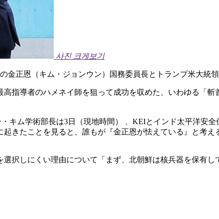
사진 크게보기
朝鮮の金正恩（キム・ジョンウン）国務委員長とトランプ米大統領
最高指導者のハメネイ師を狙って成功を収めた、いわゆる「斬
。
・キム学術部長は3日（現地時間） 、KEIとインド太平洋安全
に起きたことを見ると、誰もが『金正恩が怯えている』と考え
を選択しにくい理由について「まず、北朝鮮は核兵器を保有し