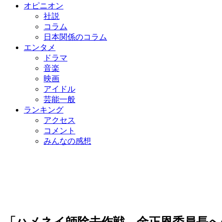
オピニオン
社説
コラム
日本関係のコラム
エンタメ
ドラマ
音楽
映画
アイドル
芸能一般
ランキング
アクセス
コメント
みんなの感想
「ハメネイ師除去作戦、金正恩委員長へ