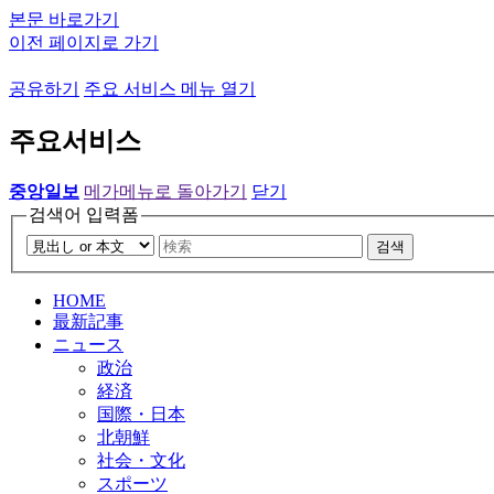
본문 바로가기
이전 페이지로 가기
공유하기
주요 서비스 메뉴 열기
주요서비스
중앙일보
메가메뉴로 돌아가기
닫기
검색어 입력폼
검색
HOME
最新記事
ニュース
政治
経済
国際・日本
北朝鮮
社会・文化
スポーツ