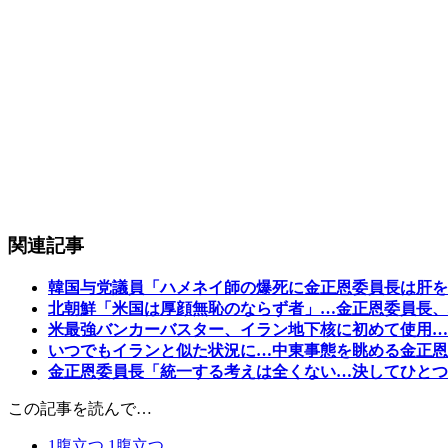
関連記事
韓国与党議員「ハメネイ師の爆死に金正恩委員長は肝を
北朝鮮「米国は厚顔無恥のならず者」…金正恩委員長、
米最強バンカーバスター、イラン地下核に初めて使用…
いつでもイランと似た状況に…中東事態を眺める金正恩
金正恩委員長「統一する考えは全くない…決してひとつ
この記事を読んで…
1
腹立つ
1
腹立つ