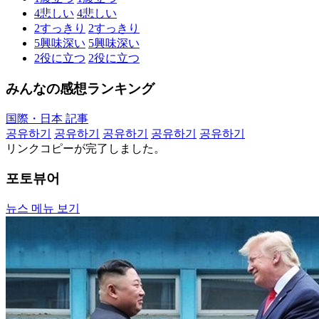
4
悲しい
4
悲しい
2
すっきり
2
すっきり
5
興味深い
5
興味深い
2
役に立つ
2
役に立つ
みんなの感想ランキング
国際・日本 記事
공유하기
공유하기
공유하기
공유하기
공유하기
リンクコピーが完了しました。
포토뷰어
뉴스 메뉴 보기