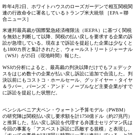
昨年4月2日、ホワイトハウスのローズガーデンで相互関税関
連の行政命令に署名しているトランプ米大統領 ［EPA＝聯
合ニュース］
米連邦最高裁が国際緊急経済権限法（IEEPA）に基づく関税
を無効と判断して以降、関税の払い戻しを要求する企業の訴
訟が急増している。現在まで訴訟を提起した企業は少なくと
も1800カ所と集計されたと、ウォールストリートジャーナル
（WSJ）が25日（現地時間）報じた。
WSJの分析によると、最高裁の判決以降だけでもフェデック
スをはじめ数十の企業が払い戻し訴訟に追加で合流した。判
決以前にもコストコ・ホールセール、グッドイヤー・タイヤ
＆ラバー、バーンズ・アンド・ノーブルなど主要企業がすで
に訴訟を提起した状態だ。
ペンシルベニア大ペン・ウォートン予算モデル（PWBM）
の研究陣は関税払い戻し要求額を計1750億ドル（約27兆円）
と推算した。払い戻し訴訟を代理する弁護士セリグマン氏は
今回の事案を「アスベスト訴訟に匹敵する規模」と表現し、