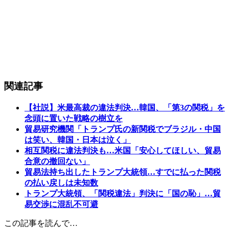
関連記事
【社説】米最高裁の違法判決…韓国、「第3の関税」を
念頭に置いた戦略の樹立を
貿易研究機関「トランプ氏の新関税でブラジル・中国
は笑い、韓国・日本は泣く」
相互関税に違法判決も…米国「安心してほしい、貿易
合意の撤回ない」
貿易法持ち出したトランプ大統領…すでに払った関税
の払い戻しは未知数
トランプ大統領、「関税違法」判決に「国の恥」…貿
易交渉に混乱不可避
この記事を読んで…