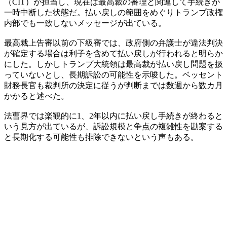
（CIT）が担当し、現在は最高裁の審理と関連して手続きが
一時中断した状態だ。払い戻しの範囲をめぐりトランプ政権
内部でも一致しないメッセージが出ている。
最高裁上告審以前の下級審では、政府側の弁護士が違法判決
が確定する場合は利子を含めて払い戻しが行われると明らか
にした。しかしトランプ大統領は最高裁が払い戻し問題を扱
っていないとし、長期訴訟の可能性を示唆した。ベッセント
財務長官も裁判所の決定に従うが判断までは数週から数カ月
かかると述べた。
法曹界では楽観的に1、2年以内に払い戻し手続きが終わると
いう見方が出ているが、訴訟規模と争点の複雑性を勘案する
と長期化する可能性も排除できないという声もある。