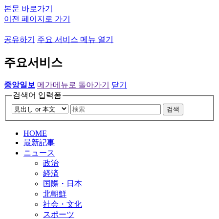
본문 바로가기
이전 페이지로 가기
공유하기
주요 서비스 메뉴 열기
주요서비스
중앙일보
메가메뉴로 돌아가기
닫기
검색어 입력폼
검색
HOME
最新記事
ニュース
政治
経済
国際・日本
北朝鮮
社会・文化
スポーツ