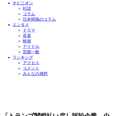
オピニオン
社説
コラム
日本関係のコラム
エンタメ
ドラマ
音楽
映画
アイドル
芸能一般
ランキング
アクセス
コメント
みんなの感想
「トランプ関税払い戻し訴訟企業、少