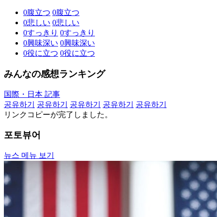
0
腹立つ
0
腹立つ
0
悲しい
0
悲しい
0
すっきり
0
すっきり
0
興味深い
0
興味深い
0
役に立つ
0
役に立つ
みんなの感想ランキング
国際・日本 記事
공유하기
공유하기
공유하기
공유하기
공유하기
リンクコピーが完了しました。
포토뷰어
뉴스 메뉴 보기