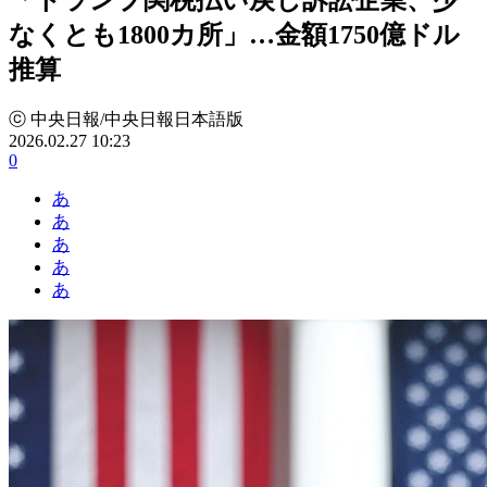
なくとも1800カ所」…金額1750億ドル
推算
ⓒ 中央日報/中央日報日本語版
2026.02.27 10:23
0
あ
あ
あ
あ
あ