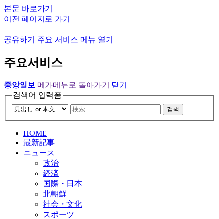
본문 바로가기
이전 페이지로 가기
공유하기
주요 서비스 메뉴 열기
주요서비스
중앙일보
메가메뉴로 돌아가기
닫기
검색어 입력폼
검색
HOME
最新記事
ニュース
政治
経済
国際・日本
北朝鮮
社会・文化
スポーツ