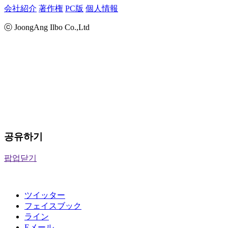
会社紹介
著作権
PC版
個人情報
ⓒ JoongAng Ilbo Co.,Ltd
공유하기
팝업닫기
ツイッター
フェイスブック
ライン
Eメール