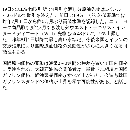
19日のICE先物取引所で4月引き渡し分原油先物は1バレル＝
71.66ドルで取引を終えた。前日比1.9％上がり終値基準では
昨年7月31日から約6カ月ぶり高値水準を記録した。ニューヨ
ーク商品取引所で3月引き渡し分ウエスト・テキサス・イン
ターミディエート（WTI）先物も66.43ドルで1.9％上昇し
た。昨年8月1日以降で最も高い水準だ。今後米国とイランの
交渉結果により国際原油価格の変動性がさらに大きくなる可
能性もある。
国際原油価格の変動は通常2～3週間の時差を置いて国内価格
に反映される。大韓石油協会関係者は「最近ドル相場と国際
ガソリン価格、軽油製品価格がすべて上がった。今週も韓国
ガソリンスタンドの価格が上昇を示す可能性がある」と話し
た。