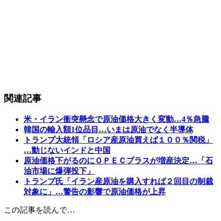
関連記事
米・イラン衝突懸念で原油価格大きく変動…4％急騰
韓国の輸入額1位品目…いまは原油でなく半導体
トランプ大統領「ロシア産原油買えば１００％関税」
…動じないインドと中国
原油価格下がるのにＯＰＥＣプラスが増産決定…「石
油市場に爆弾投下」
トランプ氏「イラン産原油を購入すれば２回目の制裁
対象に」…警告の影響で原油価格が上昇
この記事を読んで…