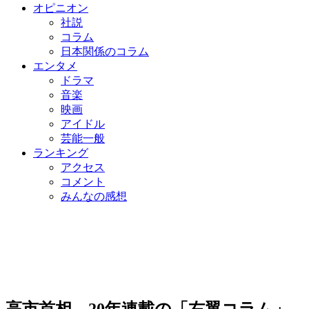
オピニオン
社説
コラム
日本関係のコラム
エンタメ
ドラマ
音楽
映画
アイドル
芸能一般
ランキング
アクセス
コメント
みんなの感想
高市首相、20年連載の「右翼コラム」