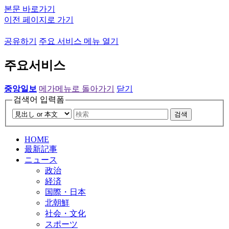
본문 바로가기
이전 페이지로 가기
공유하기
주요 서비스 메뉴 열기
주요서비스
중앙일보
메가메뉴로 돌아가기
닫기
검색어 입력폼
검색
HOME
最新記事
ニュース
政治
経済
国際・日本
北朝鮮
社会・文化
スポーツ