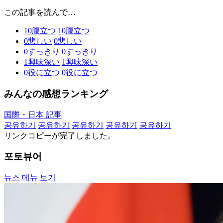
この記事を読んで…
10
腹立つ
10
腹立つ
0
悲しい
0
悲しい
0
すっきり
0
すっきり
1
興味深い
1
興味深い
0
役に立つ
0
役に立つ
みんなの感想ランキング
国際・日本 記事
공유하기
공유하기
공유하기
공유하기
공유하기
リンクコピーが完了しました。
포토뷰어
뉴스 메뉴 보기