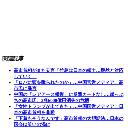
関連記事
高市首相がまた妄言「竹島は日本の領土…毅然と対応
していく」
「ロバに頭を蹴られたのか」…中国官営メディア、高
市氏に暴言
中国の「レアアース報復」に反撃カードなし…崖っぷ
ちの高市氏、2兆6000億円消失の危機
「女性トランプが出てきた」…中国国営メディア、日
本の高市首相を非難
「下着もそうなんです」高市首相の大胆話法…日本の
国会は笑いの渦に