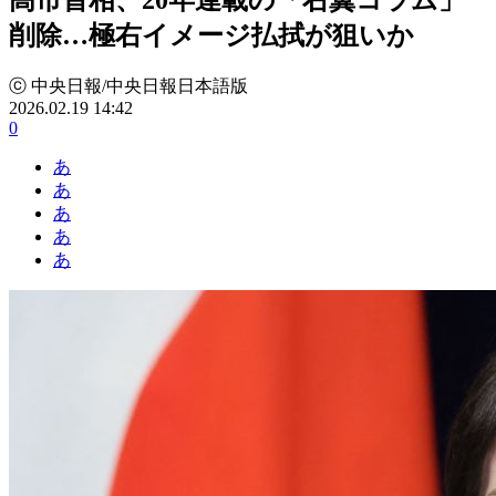
削除…極右イメージ払拭が狙いか
ⓒ 中央日報/中央日報日本語版
2026.02.19 14:42
0
あ
あ
あ
あ
あ