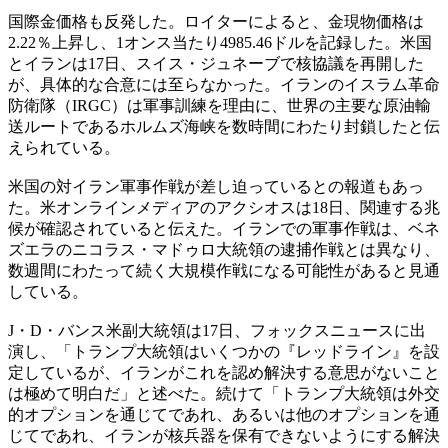
国際金価格も反発した。ロイターによると、金現物価格は
2.22％上昇し、1オンス当たり4985.46ドルを記録した。米国
とイランは17日、スイス・ジュネーブで核協議を再開した
が、具体的な合意には至らなかった。イランのイスラム革命
防衛隊（IRGC）は軍事訓練を理由に、世界の主要な原油輸
送ルートであるホルムズ海峡を数時間にわたり封鎖したと伝
えられている。
米国の対イラン軍事作戦が差し迫っているとの報道もあっ
た。米オンラインメディアのアクシオスは18日、関連する兆
候が確認されていると伝えた。イランでの軍事作戦は、ベネ
ズエラのニコラス・マドゥロ大統領の逮捕作戦とは異なり、
数週間にわたって続く大規模作戦になる可能性があると見通
している。
J・D・バンス米副大統領は17日、フォックスニュースに出
演し、「トランプ大統領はいくつかの『レッドライン』を設
定しているが、イランがこれを認め解決する意思がないこと
は極めて明白だ」と述べた。続けて「トランプ大統領は外交
的オプションを通じてであれ、あるいは他のオプションを通
じてであれ、イランが核兵器を保有できないようにする解決