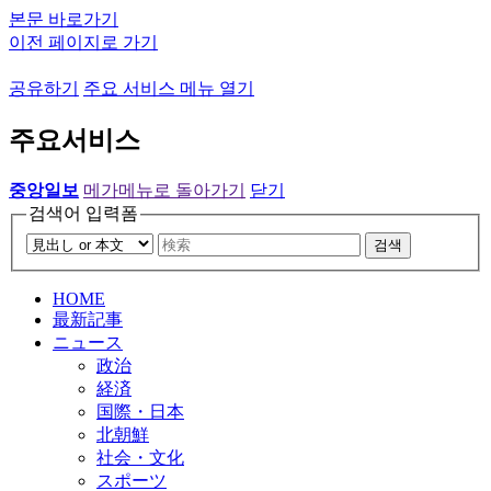
본문 바로가기
이전 페이지로 가기
공유하기
주요 서비스 메뉴 열기
주요서비스
중앙일보
메가메뉴로 돌아가기
닫기
검색어 입력폼
검색
HOME
最新記事
ニュース
政治
経済
国際・日本
北朝鮮
社会・文化
スポーツ