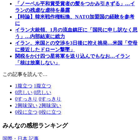
「ノーベル平和賞受賞者の髪をつかみ引きずる」…イ
ランの残虐な虐待を暴露
【時論】韓米戦作権転換、NATO加盟国の経験を参考
に
イラン大統領、1月の流血鎮圧に「国民に申し訳なく思
う」…内部結束に総力
イラン、米国との交渉を3日後に控え挑発…米国「空母
に接近したドローン撃墜」
関税をかけ四つ星将軍を送り込んでもなお…イラン
「核は放棄しない」
この記事を読んで…
1
腹立つ
1
腹立つ
0
悲しい
0
悲しい
0
すっきり
0
すっきり
2
興味深い
2
興味深い
0
役に立つ
0
役に立つ
みんなの感想ランキング
国際・日本 記事