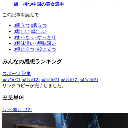
値」持つ中国の美女選手
この記事を読んで…
0
腹立つ
0
腹立つ
0
悲しい
0
悲しい
0
すっきり
0
すっきり
0
興味深い
0
興味深い
0
役に立つ
0
役に立つ
みんなの感想ランキング
スポーツ 記事
공유하기
공유하기
공유하기
공유하기
공유하기
リンクコピーが完了しました。
포토뷰어
뉴스 메뉴 보기