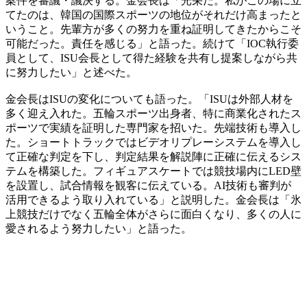
案件を審議・議決する。金会長は「光栄だ。私がこの場に立
てたのは、韓国の国際スポーツの地位がそれだけ高まったと
いうこと。先輩方が多くの努力を重ね証明してきたからこそ
可能だった。責任を感じる」と語った。続けて「IOC執行委
員として、ISU会長として得た経験を共有し提案しながら共
に努力したい」と述べた。
金会長はISUの変化についても語った。「ISUは外部人材を
多く迎え入れた。五輪スポーツ出身者、特に商業化されたス
ポーツで実績を証明した専門家を招いた。先端技術も導入し
た。ショートトラックではビデオリプレーシステムを導入し
て正確な判定を下し、判定結果を解説陣に正確に伝えるシス
テムを構築した。フィギュアスケートでは競技場内にLED壁
を設置し、試合情報を観客に伝えている。AI技術も審判が
活用できるよう取り入れている」と説明した。金会長は「氷
上競技だけでなく五輪全体がさらに面白くなり、多くの人に
愛されるよう努力したい」と語った。