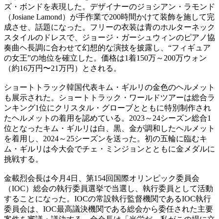
ズ・ボンドを表現した。デザイナーのジョシアン・ラモンド
（Josiane Lamond）が手作業で200時間かけて装飾を施して完
成させ、話題になった。フリーの衣装は青のホルターネック
スタイルのドレスで、ジョージ・ガーシュウィンのピアノ協
奏曲ヘ長調に合わせて幻想的な演技を披露し、“フィギュア
の女王”の地位を確立した。価格は1着150万～200万ウォン
（約16万円〜21万円）とされる。
ショートトラック韓国代表キム・ギルリの金色のヘルメット
も展示された。ショートトラック・ワールドツアーは総合ラ
ンキング1位にクリスタル・グローブとともに特別制作され
たヘルメットの着用を認めている。2023～24シーズン総合1
位となったキム・ギルリは白、黒、金が調和したヘルメット
を着用し、2024～25シーズンを送った。初の五輪に臨むキ
ム・ギルリは今大会でチェ・ミンジョンとともに金メダルに
挑戦する。
金載烈会長は今月4日、第154回国際オリンピック委員会
（IOC）総会の執行委員選挙で当選し、執行委員として活動
することになった。IOCの常設執行監督機関であるIOC執行
委員会は、IOC最高議決機関である総会から委任された主要