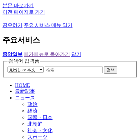
본문 바로가기
이전 페이지로 가기
공유하기
주요 서비스 메뉴 열기
주요서비스
중앙일보
메가메뉴로 돌아가기
닫기
검색어 입력폼
검색
HOME
最新記事
ニュース
政治
経済
国際・日本
北朝鮮
社会・文化
スポーツ