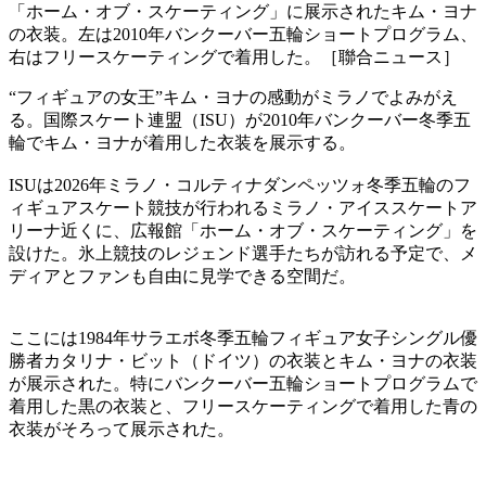
「ホーム・オブ・スケーティング」に展示されたキム・ヨナ
の衣装。左は2010年バンクーバー五輪ショートプログラム、
右はフリースケーティングで着用した。［聯合ニュース］
“フィギュアの女王”キム・ヨナの感動がミラノでよみがえ
る。国際スケート連盟（ISU）が2010年バンクーバー冬季五
輪でキム・ヨナが着用した衣装を展示する。
ISUは2026年ミラノ・コルティナダンペッツォ冬季五輪のフ
ィギュアスケート競技が行われるミラノ・アイススケートア
リーナ近くに、広報館「ホーム・オブ・スケーティング」を
設けた。氷上競技のレジェンド選手たちが訪れる予定で、メ
ディアとファンも自由に見学できる空間だ。
ここには1984年サラエボ冬季五輪フィギュア女子シングル優
勝者カタリナ・ビット（ドイツ）の衣装とキム・ヨナの衣装
が展示された。特にバンクーバー五輪ショートプログラムで
着用した黒の衣装と、フリースケーティングで着用した青の
衣装がそろって展示された。