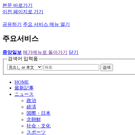
본문 바로가기
이전 페이지로 가기
공유하기
주요 서비스 메뉴 열기
주요서비스
중앙일보
메가메뉴로 돌아가기
닫기
검색어 입력폼
검색
HOME
最新記事
ニュース
政治
経済
国際・日本
北朝鮮
社会・文化
スポーツ