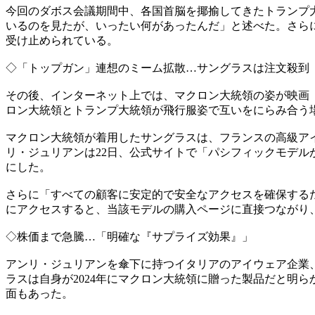
今回のダボス会議期間中、各国首脳を揶揄してきたトランプ
いるのを見たが、いったい何があったんだ」と述べた。さら
受け止められている。
◇「トップガン」連想のミーム拡散…サングラスは注文殺到
その後、インターネット上では、マクロン大統領の姿が映画
ロン大統領とトランプ大統領が飛行服姿で互いをにらみ合う
マクロン大統領が着用したサングラスは、フランスの高級アイウ
リ・ジュリアンは22日、公式サイトで「パシフィックモデ
にした。
さらに「すべての顧客に安定的で安全なアクセスを確保する
にアクセスすると、当該モデルの購入ページに直接つながり
◇株価まで急騰…「明確な『サプライズ効果』」
アンリ・ジュリアンを傘下に持つイタリアのアイウェア企業
ラスは自身が2024年にマクロン大統領に贈った製品だと明
面もあった。