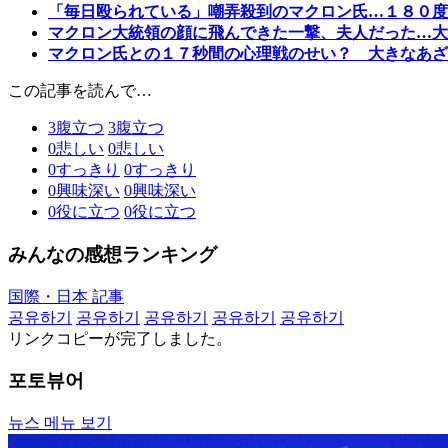
「毎日殴られている」嘲弄殺到のマクロン氏…１８０度
マクロン大統領の顔に飛んできた一撃、夫人だった…大
マクロン氏との１７秒間の心理戦のせい？ 大きなあざ
この記事を読んで…
3
腹立つ
3
腹立つ
0
悲しい
0
悲しい
0
すっきり
0
すっきり
0
興味深い
0
興味深い
0
役に立つ
0
役に立つ
みんなの感想ランキング
国際・日本 記事
공유하기
공유하기
공유하기
공유하기
공유하기
リンクコピーが完了しました。
포토뷰어
뉴스 메뉴 보기