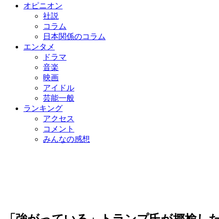
オピニオン
社説
コラム
日本関係のコラム
エンタメ
ドラマ
音楽
映画
アイドル
芸能一般
ランキング
アクセス
コメント
みんなの感想
「強がっている」トランプ氏が揶揄した