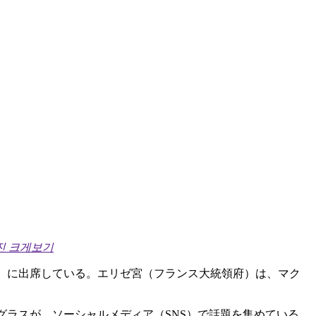
진 크게보기
議）に出席している。エリゼ宮（フランス大統領府）は、マク
］
グラスが、ソーシャルメディア（SNS）で話題を集めている。