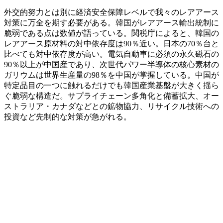
外交的努力とは別に経済安全保障レベルで我々のレアアース
対策に万全を期す必要がある。韓国がレアアース輸出統制に
脆弱である点は数値が語っている。関税庁によると、韓国の
レアアース原材料の対中依存度は90％近い。日本の70％台と
比べても対中依存度が高い。電気自動車に必須の永久磁石の
90％以上が中国産であり、次世代パワー半導体の核心素材の
ガリウムは世界生産量の98％を中国が掌握している。中国が
特定品目の一つに触れるだけでも韓国産業基盤が大きく揺ら
ぐ脆弱な構造だ。サプライチェーン多角化と備蓄拡大、オー
ストラリア・カナダなどとの鉱物協力、リサイクル技術への
投資など先制的な対策が急がれる。