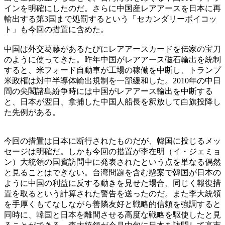
インを明確にしたのだ。さらに中国産レアアースを日本に再
輸出する第3国まで処罰するという「セカンダリーボイコッ
ト」も今回の措置に含めた。
中国は外交葛藤があるたびにレアアースカードを伝家の宝刀
のように使ってきた。昨年中国がレアアース磁石輸出を統制
すると、米フォード自動車が工場の稼働を中断し、トランプ
米政権は対中半導体輸出規制を一部緩和した。2010年の中日
間の尖閣諸島紛争時には中国がレアアース輸出を中断する
と、日本が翌日、拿捕した中国人船長を釈放して白旗投降し
た先例がある。
今回の措置は日本に断行されたものだが、韓国に投じるメッ
セージは明確だ。しかも今回の措置が李在明（イ・ジェミョ
ン）大統領の国賓訪問中に発表されたという点を単なる偶然
と見ることはできない。台湾問題を含む懸案で韓国が日本の
ように中国の利益に反する動きを見せた場合、同じく報復措
置を取るという計算された警告を送ったのだ。また李大統領
を手厚くもてなしながら善隣友好と戦略的信頼を強調すると
同時に、韓国と日本を離間させる高度な戦略を駆使したと見