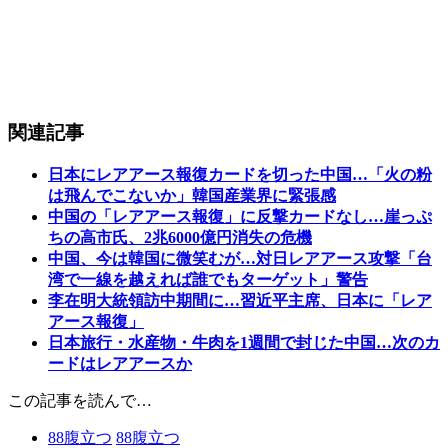
関連記事
日本にレアアース報復カードを切った中国…「火の粉
は飛んでこないか」韓国産業界に緊張感
中国の「レアアース報復」に反撃カードなし…崖っぷ
ちの高市氏、2兆6000億円消失の危機
中国、今は韓国に微笑むが…対日レアアース攻撃「台
湾で一線を越えれば誰でもターゲット」警告
李在明大統領訪中期間に…習近平主席、日本に「レア
アース報復」
日本旅行・水産物・牛肉を1週間で封じた中国…次のカ
ードはレアアースか
この記事を読んで…
88
腹立つ
88
腹立つ