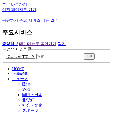
본문 바로가기
이전 페이지로 가기
공유하기
주요 서비스 메뉴 열기
주요서비스
중앙일보
메가메뉴로 돌아가기
닫기
검색어 입력폼
검색
HOME
最新記事
ニュース
政治
経済
国際・日本
北朝鮮
社会・文化
スポーツ