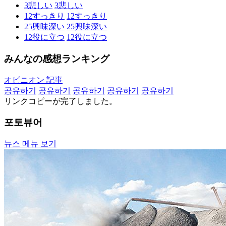
3
悲しい
3
悲しい
12
すっきり
12
すっきり
25
興味深い
25
興味深い
12
役に立つ
12
役に立つ
みんなの感想ランキング
オピニオン 記事
공유하기
공유하기
공유하기
공유하기
공유하기
リンクコピーが完了しました。
포토뷰어
뉴스 메뉴 보기