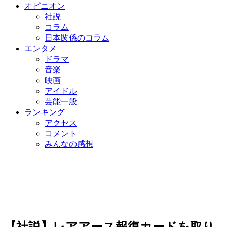
オピニオン
社説
コラム
日本関係のコラム
エンタメ
ドラマ
音楽
映画
アイドル
芸能一般
ランキング
アクセス
コメント
みんなの感想
【社説】レアアース報復カードを取り