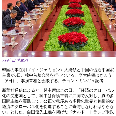
사진 크게보기
韓国の李在明（イ・ジェミョン）大統領と中国の習近平国家
主席が5日、韓中首脳会談を行っている。李大統領はきょう
（6日）、李強首相と会談する。チョン・ミンギュ記者
新華社通信によると、習主席はこの日、「経済のグローバル
化の受恵国として、韓中は保護主義に共同で反対し、真の多
国間主義を実践して、公正で秩序ある多極化世界と包摂的な
経済のグローバル化を促進することに寄与しなければならな
い」とした。自国優先主義を掲げたドナルド・トランプ米政