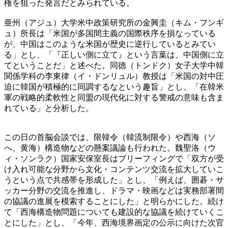
権を狙った発言だとみられている。
亜州（アジュ）大学米中政策研究所の金興圭（キム・フンギ
ュ）所長は「米国が多国間主義の国際秩序を損なっている
が、中国はこのような米国が歴史に逆行しているとみてい
る」とし、「『正しい側に立て』という言葉は、中国側に立
てということだ」と述べた。同徳（トンドク）女子大学中韓
関係学科の李東律（イ・ドンリュル）教授は「米国の対中圧
迫に韓国が積極的に同調するなという趣旨」とし、「在韓米
軍の戦略的柔軟性と同盟の現代化に対する警戒の意味も含ま
れている」と分析した。
この日の首脳会談では、限韓令（韓流制限令）や西海（ソ
へ、黄海）構造物などの懸案議論も行われた。魏聖洛（ウ
ィ・ソンラク）国家安保室長はブリーフィングで「双方が受
け入れ可能な分野から文化・コンテンツ交流を拡大していこ
うという点で共感帯を形成した」とし、「例えば、囲碁・サ
ッカー分野の交流を推進し、ドラマ・映画などは実務部署間
の協議の進展を模索することにした」と明らかにした。続け
て「西海構造物問題についても建設的な協議を続けていくこ
とにした」とし、「今年、西海境界画定の公示に向けた次官