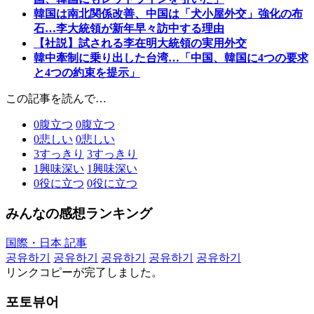
韓国は南北関係改善、中国は「犬小屋外交」強化の布
石…李大統領が新年早々訪中する理由
【社説】試される李在明大統領の実用外交
韓中牽制に乗り出した台湾…「中国、韓国に4つの要求
と4つの約束を提示」
この記事を読んで…
0
腹立つ
0
腹立つ
0
悲しい
0
悲しい
3
すっきり
3
すっきり
1
興味深い
1
興味深い
0
役に立つ
0
役に立つ
みんなの感想ランキング
国際・日本 記事
공유하기
공유하기
공유하기
공유하기
공유하기
リンクコピーが完了しました。
포토뷰어