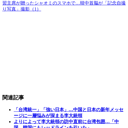
習主席が贈ったシャオミのスマホで…韓中首脳が「記念自撮
り写真」撮影（1）
関連記事
「台湾統一」「強い日本」…中国と日本の新年メッセ
ージに一層悩みが深まる李大統領
よりによって李大統領の訪中直前に台湾包囲…「中
国、韓国にもレッドラインを引いた」