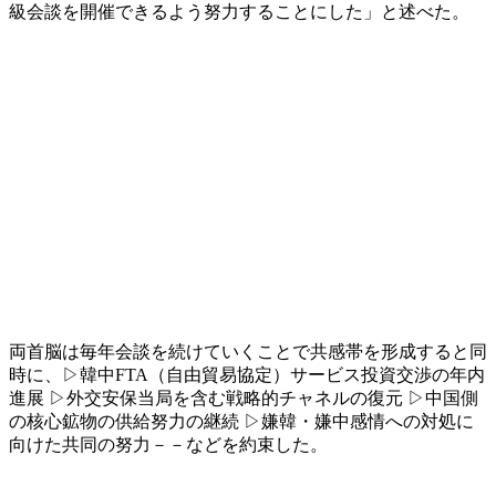
級会談を開催できるよう努力することにした」と述べた。
両首脳は毎年会談を続けていくことで共感帯を形成すると同
時に、▷韓中FTA（自由貿易協定）サービス投資交渉の年内
進展 ▷外交安保当局を含む戦略的チャネルの復元 ▷中国側
の核心鉱物の供給努力の継続 ▷嫌韓・嫌中感情への対処に
向けた共同の努力－－などを約束した。