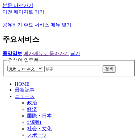
본문 바로가기
이전 페이지로 가기
공유하기
주요 서비스 메뉴 열기
주요서비스
중앙일보
메가메뉴로 돌아가기
닫기
검색어 입력폼
검색
HOME
最新記事
ニュース
政治
経済
国際・日本
北朝鮮
社会・文化
スポーツ