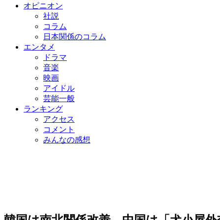
オピニオン
社説
コラム
日本関係のコラム
エンタメ
ドラマ
音楽
映画
アイドル
芸能一般
ランキング
アクセス
コメント
みんなの感想
韓国は南北関係改善、中国は「犬小屋外