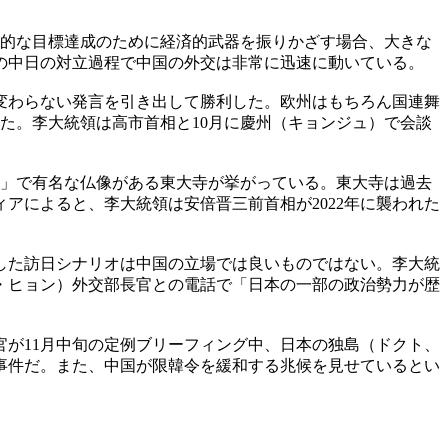
治的な目標達成のために経済的武器を振りかざす場合、大きな
の中日の対立過程で中国の外交は非常に迅速に動いている。
変わらない発言を引き出して勝利した。欧州はもちろん国連舞
きた。李大統領は高市首相と10月に慶州（キョンジュ）で会談
仏」で有名な仏像がある東大寺が挙がっている。東大寺は過去
アによると、李大統領は安倍晋三前首相が2022年に襲われた
した訪日シナリオは中国の立場では良いものではない。李大統
ョ・ヒョン）外交部長官との電話で「日本の一部の政治勢力が歴
が11月中旬の定例ブリーフィング中、日本の独島（ドクト、
事件だ。また、中国が限韓令を緩和する兆候を見せているとい