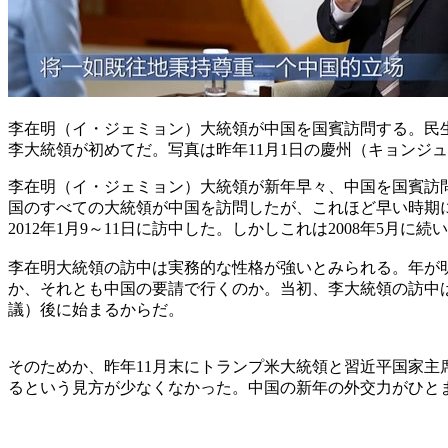
李在明（イ・ジェミョン）大統領が中国を国賓訪問する。民
李大統領が初めてだ。写真は昨年11月1日の慶州（キョンジュ）
李在明（イ・ジェミョン）大統領が新年早々、中国を国賓訪問
国のすべての大統領が中国を訪問したが、これほど早い時期
2012年1月9～11日に訪中した。しかしこれは2008年5月
李在明大統領の訪中は実務的な性格が強いとみられる。年が
か、それとも中国の要請で行くのか。当初、李大統領の訪中
議）後に始まるからだ。
そのためか、昨年11月末にトランプ米大統領と習近平国家主
るという見方が少なくなかった。中国の新年の外交力がひとま