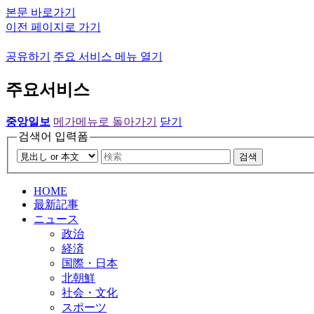
본문 바로가기
이전 페이지로 가기
공유하기
주요 서비스 메뉴 열기
주요서비스
중앙일보
메가메뉴로 돌아가기
닫기
검색어 입력폼
검색
HOME
最新記事
ニュース
政治
経済
国際・日本
北朝鮮
社会・文化
スポーツ