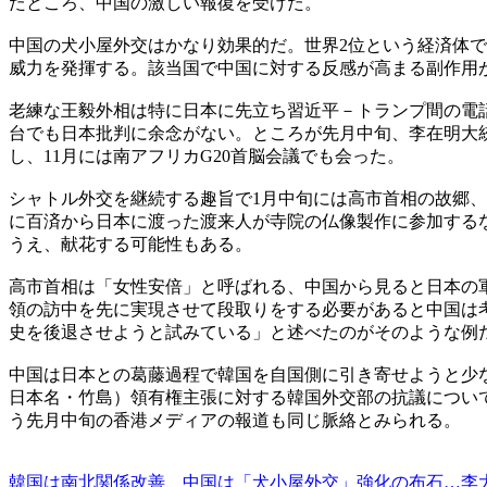
たところ、中国の激しい報復を受けた。
中国の犬小屋外交はかなり効果的だ。世界2位という経済体で
威力を発揮する。該当国で中国に対する反感が高まる副作用
老練な王毅外相は特に日本に先立ち習近平－トランプ間の電
台でも日本批判に余念がない。ところが先月中旬、李在明大統
し、11月には南アフリカG20首脳会議でも会った。
シャトル外交を継続する趣旨で1月中旬には高市首相の故郷
に百済から日本に渡った渡来人が寺院の仏像製作に参加するな
うえ、献花する可能性もある。
高市首相は「女性安倍」と呼ばれる、中国から見ると日本の
領の訪中を先に実現させて段取りをする必要があると中国は考
史を後退させようと試みている」と述べたのがそのような例
中国は日本との葛藤過程で韓国を自国側に引き寄せようと少
日本名・竹島）領有権主張に対する韓国外交部の抗議につい
う先月中旬の香港メディアの報道も同じ脈絡とみられる。
韓国は南北関係改善、中国は「犬小屋外交」強化の布石…李