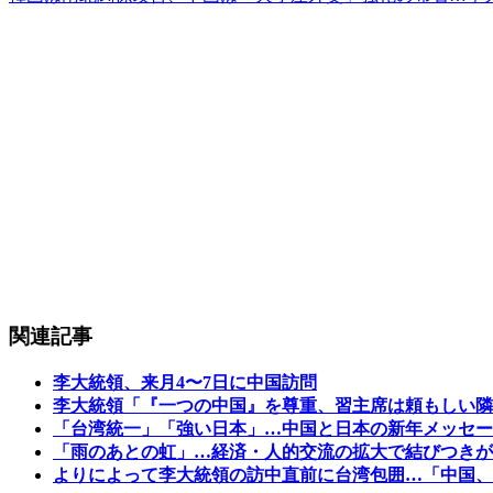
関連記事
李大統領、来月4〜7日に中国訪問
李大統領「『一つの中国』を尊重、習主席は頼もしい隣
「台湾統一」「強い日本」…中国と日本の新年メッセー
「雨のあとの虹」…経済・人的交流の拡大で結びつきが
よりによって李大統領の訪中直前に台湾包囲…「中国、