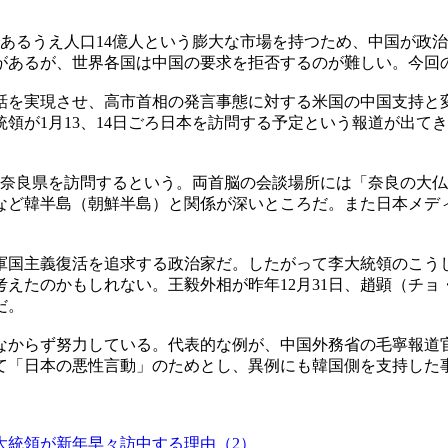
あるうえ人口14億人という膨大な市場を持つため、中国が政
があるが、世界各国は中国の要求を拒否するのが難しい。今回
話を実現させ、高市首相の発言事態に対する米国の中国支持と
領が1月13、14日ごろ日本を訪問する予定という報道が出て
、奈良県を訪問するという。両首脳の会談場所には「奈良の大
ど韓半島（朝鮮半島）と関係が深いところだ。また日本メディ
軍国主義復活を追求する政治家だ。したがって李大統領のこう
えたのかもしれない。王毅外相が昨年12月31日、趙顕（チ
だ。
なからず努力している。代表的な例が、中国外務省の毛寧報道官
て「日本の悪性言動」のためとし、異例にも韓国側を支持した
大統領が新年早々訪中する理由（2）