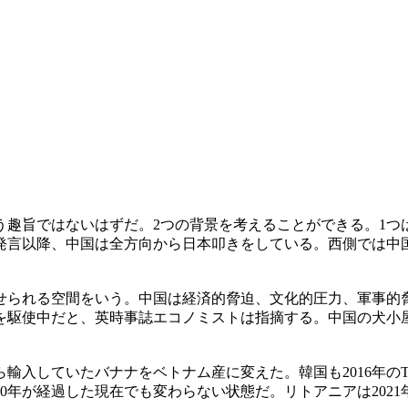
う趣旨ではないはずだ。2つの背景を考えることができる。1つ
言以降、中国は全方向から日本叩きをしている。西側では中国が日
せられる空間をいう。中国は経済的脅迫、文化的圧力、軍事的
を駆使中だと、英時事誌エコノミストは指摘する。中国の犬小屋
。
輸入していたバナナをベトナム産に変えた。韓国も2016年の
0年が経過した現在でも変わらない状態だ。リトアニアは202