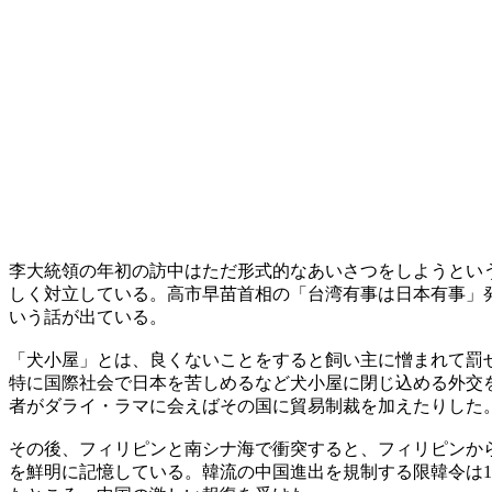
李大統領の年初の訪中はただ形式的なあいさつをしようとい
しく対立している。高市早苗首相の「台湾有事は日本有事」発
いう話が出ている。
「犬小屋」とは、良くないことをすると飼い主に憎まれて罰
特に国際社会で日本を苦しめるなど犬小屋に閉じ込める外交
者がダライ・ラマに会えばその国に貿易制裁を加えたりした
その後、フィリピンと南シナ海で衝突すると、フィリピンから
を鮮明に記憶している。韓流の中国進出を規制する限韓令は1