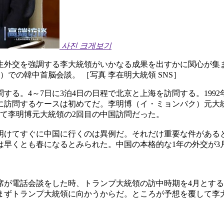
사진 크게보기
生外交を強調する李大統領がいかなる成果を出すかに関心が集
での韓中首脳会談。 ［写真 李在明大統領 SNS］
する。4～7日に3泊4日の日程で北京と上海を訪問する。199
に訪問するケースは初めてだ。李明博（イ・ミョンバク）元大統
に続いて李明博元大統領の2回目の中国訪問だった。
明けてすぐに中国に行くのは異例だ。それだけ重要な件がある
は早くとも春になるとみられた。中国の本格的な1年の外交が3
席が電話会談をした時、トランプ大統領の訪中時期を4月とす
ずトランプ大統領に向かうからだ。ところが予想を覆して李大