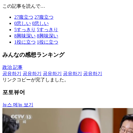
この記事を読んで…
27
腹立つ
27
腹立つ
0
悲しい
0
悲しい
5
すっきり
5
すっきり
8
興味深い
8
興味深い
1
役に立つ
1
役に立つ
みんなの感想ランキング
政治 記事
공유하기
공유하기
공유하기
공유하기
공유하기
リンクコピーが完了しました。
포토뷰어
뉴스 메뉴 보기