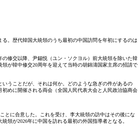
まる。歴代韓国大統領のうち最初の中国訪問を年初にするのは
2年の修交以降、尹錫悦（ユン・ソクヨル）前大統領を除いた韓
領が韓中修交20周年を迎えて当時の胡錦濤国家主席の招請で
ということだが、それは何か。どのような急ぎの件があるの
月初めに開催される両会（全国人民代表大会と人民政治協商会
ることに合意した。これを受け、李大統領の訪中はその後にな
統領が2026年に中国を訪れる最初の外国指導者となる。