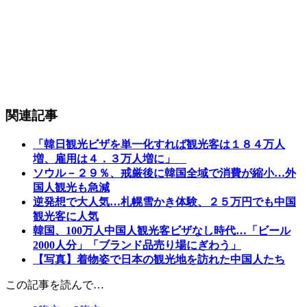
関連記事
「韓日観光ビザを単一化すれば観光客は１８４万人
増、雇用は４．３万人増に」
ソウル－２９％、戒厳後に韓国全域で消費が縮小…外
国人観光も急減
逆発想で大人気…札幌雪かき体験、２５万円でも中国
観光客に人気
韓国、100万人中国人観光客ビザなし時代…「ビール
2000人分」「ブランド品売り場にぎわう」
【写真】着物姿で日本の観光地を訪れた中国人たち
この記事を読んで…