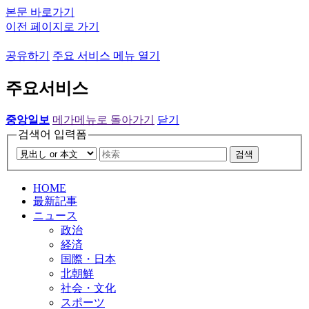
본문 바로가기
이전 페이지로 가기
공유하기
주요 서비스 메뉴 열기
주요서비스
중앙일보
메가메뉴로 돌아가기
닫기
검색어 입력폼
검색
HOME
最新記事
ニュース
政治
経済
国際・日本
北朝鮮
社会・文化
スポーツ