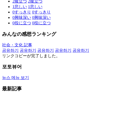
2
腹立つ
2
腹立つ
1
悲しい
1
悲しい
0
すっきり
0
すっきり
0
興味深い
0
興味深い
0
役に立つ
0
役に立つ
みんなの感想ランキング
社会・文化 記事
공유하기
공유하기
공유하기
공유하기
공유하기
リンクコピーが完了しました。
포토뷰어
뉴스 메뉴 보기
最新記事