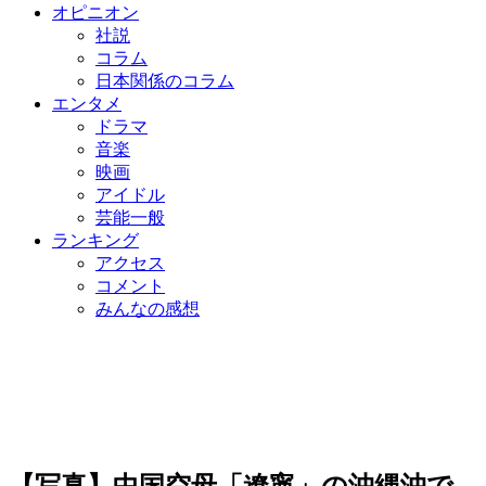
オピニオン
社説
コラム
日本関係のコラム
エンタメ
ドラマ
音楽
映画
アイドル
芸能一般
ランキング
アクセス
コメント
みんなの感想
【写真】中国空母「遼寧」の沖縄沖で