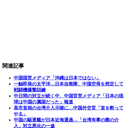
関連記事
中国国営メディア「沖縄は日本ではない」
一触即発の太平洋…日本自衛隊、中国空母を想定して
戦闘機爆撃訓練
中日間の対立が続く中、中国官営メディア「日本の琉
球は中国の属国だった」報道
高市首相の台湾介入示唆に…中国外交官「首を斬って
やる」
中国の駆逐艦が日本近海通過…「台湾有事の際の介
入」対立悪化の一途