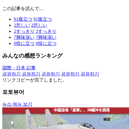
この記事を読んで…
91
腹立つ
91
腹立つ
2
悲しい
2
悲しい
2
すっきり
2
すっきり
7
興味深い
7
興味深い
0
役に立つ
0
役に立つ
みんなの感想ランキング
国際・日本 記事
공유하기
공유하기
공유하기
공유하기
공유하기
リンクコピーが完了しました。
포토뷰어
뉴스 메뉴 보기