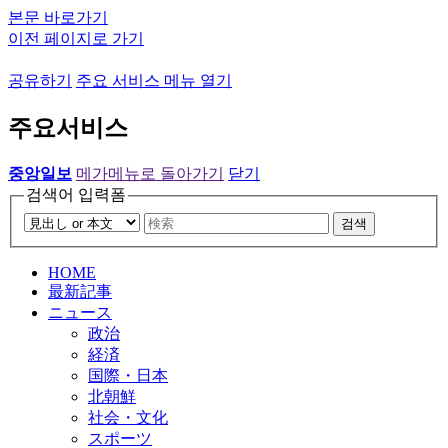
본문 바로가기
이전 페이지로 가기
공유하기
주요 서비스 메뉴 열기
주요서비스
중앙일보
메가메뉴로 돌아가기
닫기
검색어 입력폼
검색
HOME
最新記事
ニュース
政治
経済
国際・日本
北朝鮮
社会・文化
スポーツ