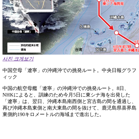
사진 크게보기
中国空母「遼寧」の沖縄沖での挑発ルート。中央日報グラフ
ィック
中国の航空母艦「遼寧」の沖縄沖での挑発ルート。8日、
NHKによると、訓練のため今月5日に東シナ海を出発した
「遼寧」は、翌日、沖縄本島南西側と宮古島の間を通過し、
再び沖縄本島東側と南大東島の間を抜けて、鹿児島県喜界島
東側約190キロメートルの海域まで進出した。