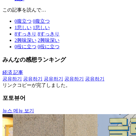
この記事を読んで…
0
腹立つ
0
腹立つ
1
悲しい
1
悲しい
8
すっきり
8
すっきり
2
興味深い
2
興味深い
0
役に立つ
0
役に立つ
みんなの感想ランキング
経済 記事
공유하기
공유하기
공유하기
공유하기
공유하기
リンクコピーが完了しました。
포토뷰어
뉴스 메뉴 보기