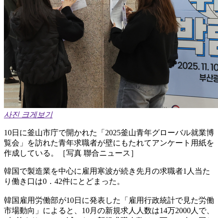
사진 크게보기
10日に釜山市庁で開かれた「2025釜山青年グローバル就業博
覧会」を訪れた青年求職者が壁にもたれてアンケート用紙を
作成している。［写真 聯合ニュース］
韓国で製造業を中心に雇用寒波が続き先月の求職者1人当た
り働き口は0．42件にとどまった。
韓国雇用労働部が10日に発表した「雇用行政統計で見た労働
市場動向」によると、10月の新規求人人数は14万2000人で、