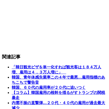
関連記事
「韓日観光ビザを単一化すれば観光客は１８４万人
増、雇用は４．３万人増に」
韓国、青年体感失業率この４年で最悪…雇用指標のあ
ちこちで警告音
韓国、６０代の雇用率が２０代に追いつく
【コラム】韓国雇用の根幹を揺るがすトランプの関税
暴走
内需不振の直撃弾…２０代・４０代の雇用が過去最大
減少