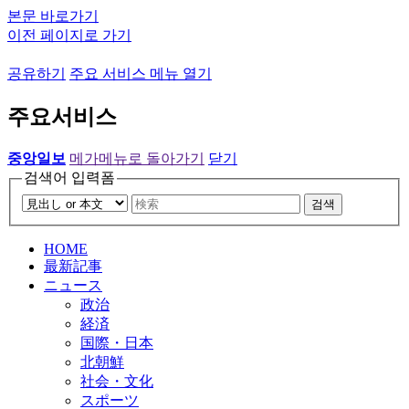
본문 바로가기
이전 페이지로 가기
공유하기
주요 서비스 메뉴 열기
주요서비스
중앙일보
메가메뉴로 돌아가기
닫기
검색어 입력폼
검색
HOME
最新記事
ニュース
政治
経済
国際・日本
北朝鮮
社会・文化
スポーツ