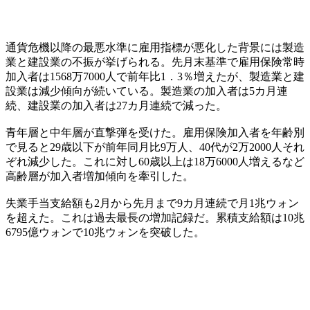
通貨危機以降の最悪水準に雇用指標が悪化した背景には製造
業と建設業の不振が挙げられる。先月末基準で雇用保険常時
加入者は1568万7000人で前年比1．3％増えたが、製造業と建
設業は減少傾向が続いている。製造業の加入者は5カ月連
続、建設業の加入者は27カ月連続で減った。
青年層と中年層が直撃弾を受けた。雇用保険加入者を年齢別
で見ると29歳以下が前年同月比9万人、40代が2万2000人それ
ぞれ減少した。これに対し60歳以上は18万6000人増えるなど
高齢層が加入者増加傾向を牽引した。
失業手当支給額も2月から先月まで9カ月連続で月1兆ウォン
を超えた。これは過去最長の増加記録だ。累積支給額は10兆
6795億ウォンで10兆ウォンを突破した。