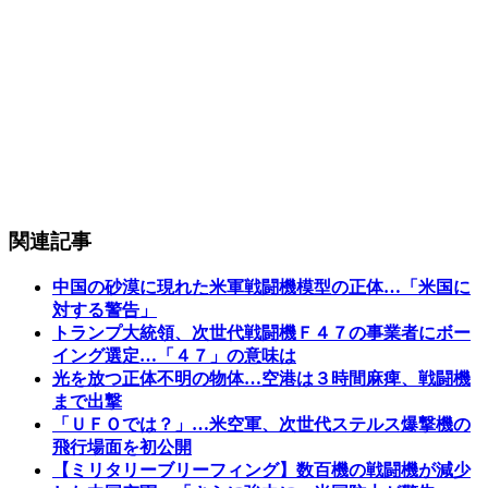
関連記事
中国の砂漠に現れた米軍戦闘機模型の正体…「米国に
対する警告」
トランプ大統領、次世代戦闘機Ｆ４７の事業者にボー
イング選定…「４７」の意味は
光を放つ正体不明の物体…空港は３時間麻痺、戦闘機
まで出撃
「ＵＦＯでは？」…米空軍、次世代ステルス爆撃機の
飛行場面を初公開
【ミリタリーブリーフィング】数百機の戦闘機が減少