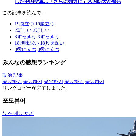
した中国空軍…「さらに強力に」米国防大が警告
この記事を読んで…
19
腹立つ
19
腹立つ
2
悲しい
2
悲しい
3
すっきり
3
すっきり
18
興味深い
18
興味深い
3
役に立つ
3
役に立つ
みんなの感想ランキング
政治 記事
공유하기
공유하기
공유하기
공유하기
공유하기
リンクコピーが完了しました。
포토뷰어
뉴스 메뉴 보기