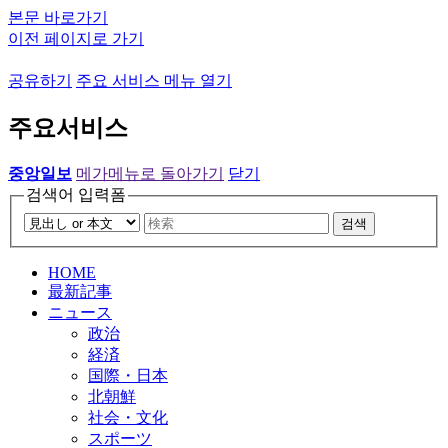
본문 바로가기
이전 페이지로 가기
공유하기
주요 서비스 메뉴 열기
주요서비스
중앙일보
메가메뉴로 돌아가기
닫기
검색어 입력폼
검색
HOME
最新記事
ニュース
政治
経済
国際・日本
北朝鮮
社会・文化
スポーツ