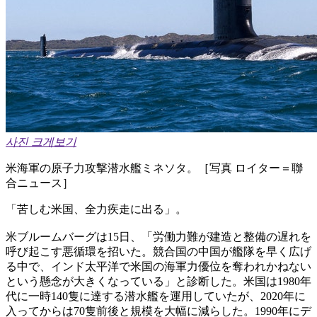
사진 크게보기
米海軍の原子力攻撃潜水艦ミネソタ。［写真 ロイター＝聯
合ニュース］
「苦しむ米国、全力疾走に出る」。
米ブルームバーグは15日、「労働力難が建造と整備の遅れを
呼び起こす悪循環を招いた。競合国の中国が艦隊を早く広げ
る中で、インド太平洋で米国の海軍力優位を奪われかねない
という懸念が大きくなっている」と診断した。米国は1980年
代に一時140隻に達する潜水艦を運用していたが、2020年に
入ってからは70隻前後と規模を大幅に減らした。1990年にデ