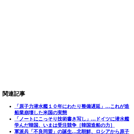
関連記事
「原子力潜水艦１０年にわたり整備遅延」…これが造
船業崩壊した米国の実態
「ノートにこっそり技術書き写し」…ドイツに潜水艦
学んだ韓国、いまは受注競争［韓国造船の力］
軍派兵「不良同盟」の誕生…北朝鮮、ロシアから原子