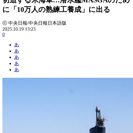
に「10万人の熟練工養成」に出る
ⓒ 中央日報/中央日報日本語版
2025.10.19 13:23
0
あ
あ
あ
あ
あ