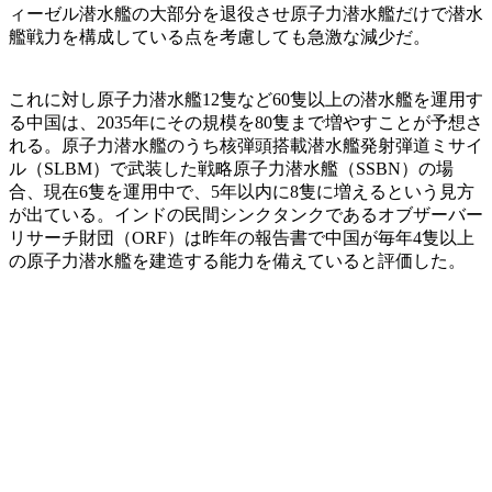
ィーゼル潜水艦の大部分を退役させ原子力潜水艦だけで潜水
艦戦力を構成している点を考慮しても急激な減少だ。
これに対し原子力潜水艦12隻など60隻以上の潜水艦を運用す
る中国は、2035年にその規模を80隻まで増やすことが予想さ
れる。原子力潜水艦のうち核弾頭搭載潜水艦発射弾道ミサイ
ル（SLBM）で武装した戦略原子力潜水艦（SSBN）の場
合、現在6隻を運用中で、5年以内に8隻に増えるという見方
が出ている。インドの民間シンクタンクであるオブザーバー
リサーチ財団（ORF）は昨年の報告書で中国が毎年4隻以上
の原子力潜水艦を建造する能力を備えていると評価した。