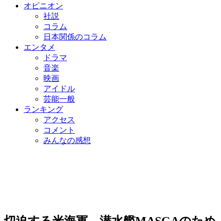
オピニオン
社説
コラム
日本関係のコラム
エンタメ
ドラマ
音楽
映画
アイドル
芸能一般
ランキング
アクセス
コメント
みんなの感想
切迫する米海軍…潜水艦MASGAのため