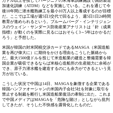
万ドル以上を投じてバージニアの米海軍訓練施設で国防製造
加速化訓練（ATDM）などを実施している。これを通じて今
後10年間に潜水艦熟練工を最小10万人以上養成するのが目標
だ。ここでは工場が週5日3交代で回るよう、週5日1日24時間
教育が進められるという。ブルームバーグ・インテリジェン
スのウェイン・サンダース防衛産業アナリストは「針（成果
指標）が動くのを実際に見るにはおそらく3～5年はかかるだ
ろう」と予想した。
米国が韓国の対米関税交渉カードであるMASGA（米国造船
業を再び偉大に）に期待をかける理由もこうした脈絡から
だ。最大1500億ドルを投じて米造船業の建造と整備需要を韓
国企業が吸収できるならば米核心造船所の生産能力に余裕が
でき、原子力潜水艦を建造するのにも余力ができるという見
方が出ている。
こうした状況で中国は14日、MASGAを象徴する企業である
韓国ハンファオーシャンの米国内子会社5社を対象に取引を
禁止する制裁を断行し米国造船業復活の牽制に出た。これま
で中国メディアはMASGAを「危険な賭け」としながら批判
してきたが、そうした不快感を露骨化したものだ。