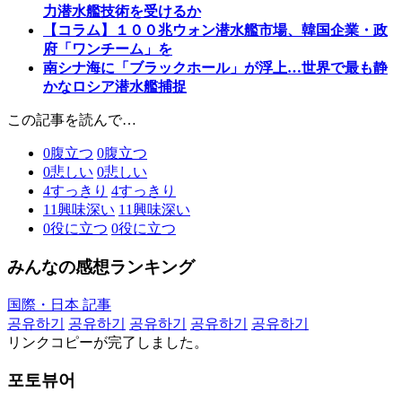
力潜水艦技術を受けるか
【コラム】１００兆ウォン潜水艦市場、韓国企業・政
府「ワンチーム」を
南シナ海に「ブラックホール」が浮上…世界で最も静
かなロシア潜水艦捕捉
この記事を読んで…
0
腹立つ
0
腹立つ
0
悲しい
0
悲しい
4
すっきり
4
すっきり
11
興味深い
11
興味深い
0
役に立つ
0
役に立つ
みんなの感想ランキング
国際・日本 記事
공유하기
공유하기
공유하기
공유하기
공유하기
リンクコピーが完了しました。
포토뷰어