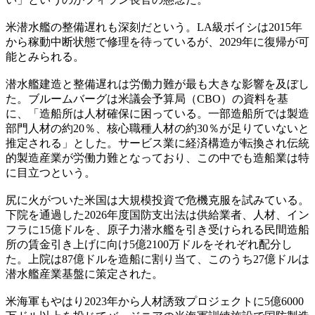
米潜水艦の整備遅れも深刻だという。LA級ボイシは2015年
から稼動中断状態で修理を待っているが、2029年に復帰が可
能とみられる。
潜水艦建造と整備遅れは労働力難が最も大きな影響を及ぼし
た。ブルームバーグは米議会予算局（CBO）の資料を基
に、「造船所は人材確保に困っている。一部造船所では製造
部門人材の約20％、核心職種人材の約30％が足りていないと
推定される」とした。サービス業に経済構造が転換され伝統
的製造産業が労働力難となっており、この中でも造船業は特
に目立つという。
尻に火がついた米国は大規模投資で危機克服を試みている。
下院を通過した2026年度国防支出法は供給業者、人材、イン
フラに15億ドルを、原子力潜水艦を引き受けられる民間造船
所の賃金引き上げに向け5億2100万ドルをそれぞれ配分し
た。上院は87億ドルを造船に割り当て、このうち27億ドルは
潜水艦産業基盤に策定された。
米海軍もやはり2023年から人材誘致プロジェクトに5億6000