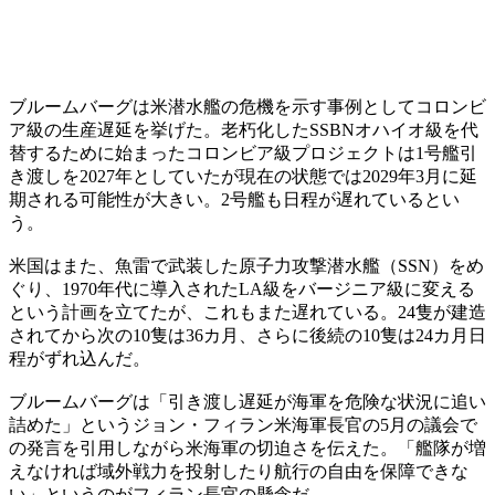
ブルームバーグは米潜水艦の危機を示す事例としてコロンビ
ア級の生産遅延を挙げた。老朽化したSSBNオハイオ級を代
替するために始まったコロンビア級プロジェクトは1号艦引
き渡しを2027年としていたが現在の状態では2029年3月に延
期される可能性が大きい。2号艦も日程が遅れているとい
う。
米国はまた、魚雷で武装した原子力攻撃潜水艦（SSN）をめ
ぐり、1970年代に導入されたLA級をバージニア級に変える
という計画を立てたが、これもまた遅れている。24隻が建造
されてから次の10隻は36カ月、さらに後続の10隻は24カ月日
程がずれ込んだ。
ブルームバーグは「引き渡し遅延が海軍を危険な状況に追い
詰めた」というジョン・フィラン米海軍長官の5月の議会で
の発言を引用しながら米海軍の切迫さを伝えた。「艦隊が増
えなければ域外戦力を投射したり航行の自由を保障できな
い」というのがフィラン長官の懸念だ。