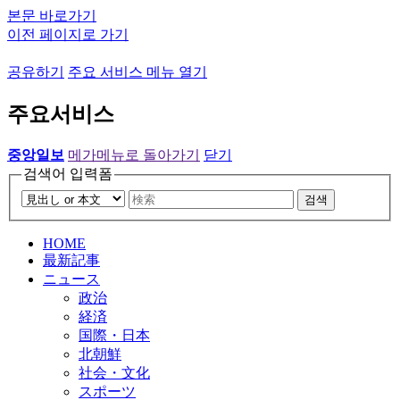
본문 바로가기
이전 페이지로 가기
공유하기
주요 서비스 메뉴 열기
주요서비스
중앙일보
메가메뉴로 돌아가기
닫기
검색어 입력폼
검색
HOME
最新記事
ニュース
政治
経済
国際・日本
北朝鮮
社会・文化
スポーツ