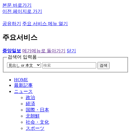
본문 바로가기
이전 페이지로 가기
공유하기
주요 서비스 메뉴 열기
주요서비스
중앙일보
메가메뉴로 돌아가기
닫기
검색어 입력폼
검색
HOME
最新記事
ニュース
政治
経済
国際・日本
北朝鮮
社会・文化
スポーツ