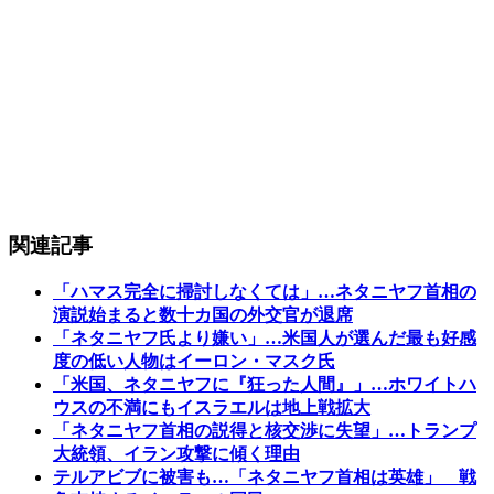
関連記事
「ハマス完全に掃討しなくては」…ネタニヤフ首相の
演説始まると数十カ国の外交官が退席
「ネタニヤフ氏より嫌い」…米国人が選んだ最も好感
度の低い人物はイーロン・マスク氏
「米国、ネタニヤフに『狂った人間』」…ホワイトハ
ウスの不満にもイスラエルは地上戦拡大
「ネタニヤフ首相の説得と核交渉に失望」…トランプ
大統領、イラン攻撃に傾く理由
テルアビブに被害も…「ネタニヤフ首相は英雄」 戦