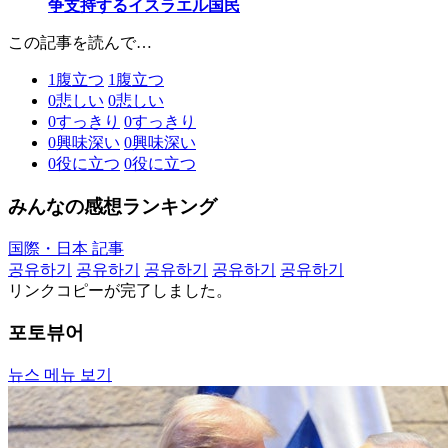
争支持するイスラエル国民
この記事を読んで…
1
腹立つ
1
腹立つ
0
悲しい
0
悲しい
0
すっきり
0
すっきり
0
興味深い
0
興味深い
0
役に立つ
0
役に立つ
みんなの感想ランキング
国際・日本 記事
공유하기
공유하기
공유하기
공유하기
공유하기
リンクコピーが完了しました。
포토뷰어
뉴스 메뉴 보기