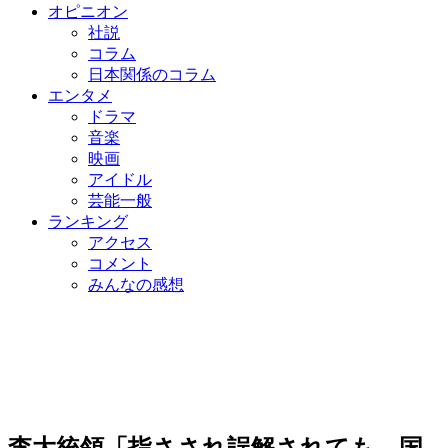
オピニオン
社説
コラム
日本関係のコラム
エンタメ
ドラマ
音楽
映画
アイドル
芸能一般
ランキング
アクセス
コメント
みんなの感想
李大統領「指さされ誤解されても…国