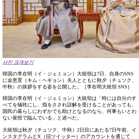
사진 크게보기
韓国の李在明（イ・ジェミョン）大統領は7日、自身のSNS
に金恵景（キム・ヘギョン）夫人とともに秋夕（チュソク、
中秋）の挨拶をする姿を公開した。［李在明大統領 SNS］
韓国の李在明（イ・ジェミョン）大統領は「時には自分のす
べてを犠牲にし、指をさされ誤解を受けることがあっても、
国民の暮らしにわずかでも助けとなるのなら、何事もいとわ
ない覚悟で臨んでいる」と述べた。
大統領は秋夕（チュソク、中秋）2日目にあたる7日午前、イ
ンスタグラムとX（旧ツイッター）のアカウントを通じて