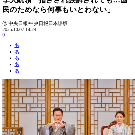
民のためなら何事もいとわない」
ⓒ 中央日報/中央日報日本語版
2025.10.07 14:29
0
あ
あ
あ
あ
あ