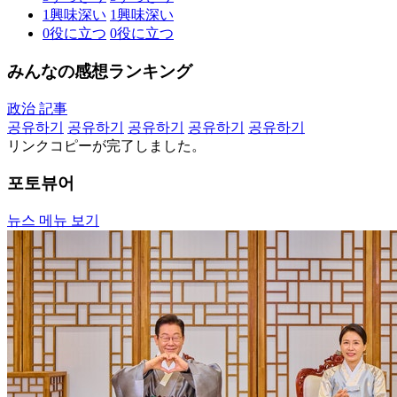
1
興味深い
1
興味深い
0
役に立つ
0
役に立つ
みんなの感想ランキング
政治 記事
공유하기
공유하기
공유하기
공유하기
공유하기
リンクコピーが完了しました。
포토뷰어
뉴스 메뉴 보기