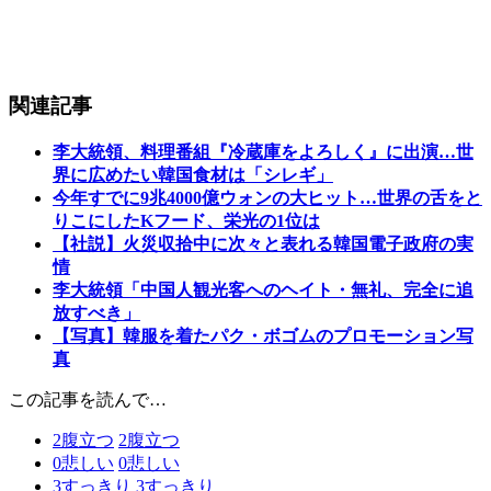
関連記事
李大統領、料理番組『冷蔵庫をよろしく』に出演…世
界に広めたい韓国食材は「シレギ」
今年すでに9兆4000億ウォンの大ヒット…世界の舌をと
りこにしたKフード、栄光の1位は
【社説】火災収拾中に次々と表れる韓国電子政府の実
情
李大統領「中国人観光客へのヘイト・無礼、完全に追
放すべき」
【写真】韓服を着たパク・ボゴムのプロモーション写
真
この記事を読んで…
2
腹立つ
2
腹立つ
0
悲しい
0
悲しい
3
すっきり
3
すっきり