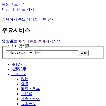
본문 바로가기
이전 페이지로 가기
공유하기
주요 서비스 메뉴 열기
주요서비스
중앙일보
메가메뉴로 돌아가기
닫기
검색어 입력폼
검색
HOME
最新記事
ニュース
政治
経済
国際・日本
北朝鮮
社会・文化
スポーツ