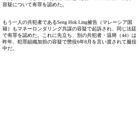
容疑について有罪を認めた。
もう一人の共犯者であるSeng Hok Ling被告（マレーシア国
籍）もマネーロンダリング共謀の容疑で起訴され、同じ法廷
で有罪を認めた。これに先立ち、別の共犯者・温簡（44）は
昨年、犯罪組織加担の容疑で懲役6年8月を言い渡されて服役
中だ。