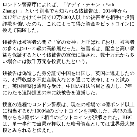
ロンドン警察庁によれば、「ヤディ・チャン（Yadi
Zhang）」という別名でも知られる銭被告は、2014年から
2017年にかけて中国で12万8000人以上の被害者を相手に投資
詐欺を働いたのち、これによって得た資金をビットコインに
換えて隠匿した。
銭被告は被害者の間で「富の女神」と呼ばれており、被害者
の多くは50～75歳の高齢層だった。被害者は、配当と高い収
益を保証するという銭被告の宣伝に騙され、数十万元から多
い場合には数千万元を投資したという。
銭被告は偽造した身分証で中国を出国し、英国に逃走したの
ち、犯罪収益を不動産購入などを通じて洗浄しようと試み
た。英国警察は通報を受け、中国の司法当局と協力し、7年
にわたる追跡捜査の末に銭被告を逮捕した。
捜査の過程でロンドン警察は、現在の相場で50億ポンド以上
に相当する6万1000個のビットコインを押収した。共犯の温
簡からも3億ポンド相当のビットコインが没収された。BBC
は、単一事件で当局が押収した暗号資産としては世界最大規
模とみられると伝えた。