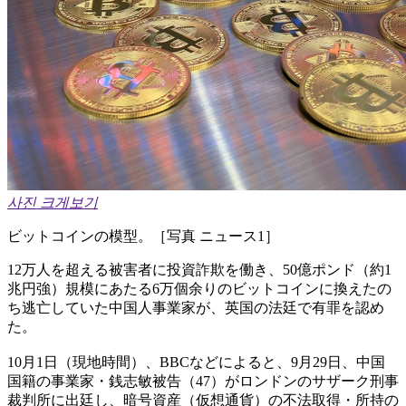
사진 크게보기
ビットコインの模型。［写真 ニュース1］
12万人を超える被害者に投資詐欺を働き、50億ポンド（約1
兆円強）規模にあたる6万個余りのビットコインに換えたの
ち逃亡していた中国人事業家が、英国の法廷で有罪を認め
た。
10月1日（現地時間）、BBCなどによると、9月29日、中国
国籍の事業家・銭志敏被告（47）がロンドンのサザーク刑事
裁判所に出廷し、暗号資産（仮想通貨）の不法取得・所持の