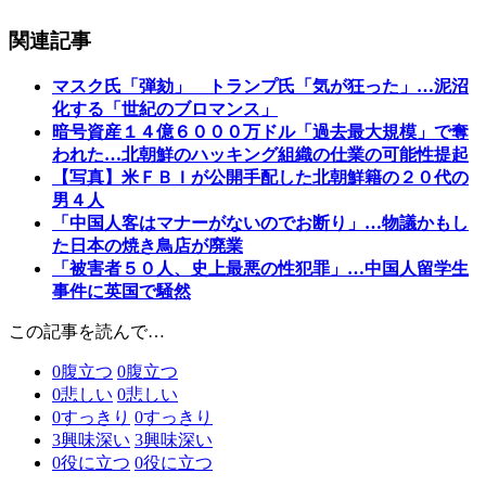
関連記事
マスク氏「弾劾」 トランプ氏「気が狂った」…泥沼
化する「世紀のブロマンス」
暗号資産１４億６０００万ドル「過去最大規模」で奪
われた…北朝鮮のハッキング組織の仕業の可能性提起
【写真】米ＦＢＩが公開手配した北朝鮮籍の２０代の
男４人
「中国人客はマナーがないのでお断り」…物議かもし
た日本の焼き鳥店が廃業
「被害者５０人、史上最悪の性犯罪」…中国人留学生
事件に英国で騒然
この記事を読んで…
0
腹立つ
0
腹立つ
0
悲しい
0
悲しい
0
すっきり
0
すっきり
3
興味深い
3
興味深い
0
役に立つ
0
役に立つ