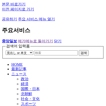
본문 바로가기
이전 페이지로 가기
공유하기
주요 서비스 메뉴 열기
주요서비스
중앙일보
메가메뉴로 돌아가기
닫기
검색어 입력폼
검색
HOME
最新記事
ニュース
政治
経済
国際・日本
北朝鮮
社会・文化
スポーツ