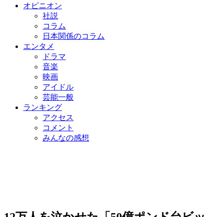
オピニオン
社説
コラム
日本関係のコラム
エンタメ
ドラマ
音楽
映画
アイドル
芸能一般
ランキング
アクセス
コメント
みんなの感想
12万人を泣かせた「50億ポンド台ビッ