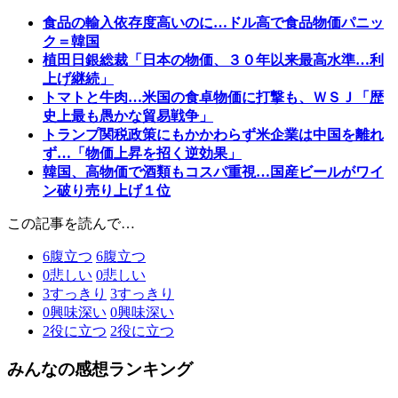
食品の輸入依存度高いのに…ドル高で食品物価パニッ
ク＝韓国
植田日銀総裁「日本の物価、３０年以来最高水準…利
上げ継続」
トマトと牛肉…米国の食卓物価に打撃も、ＷＳＪ「歴
史上最も愚かな貿易戦争」
トランプ関税政策にもかかわらず米企業は中国を離れ
ず…「物価上昇を招く逆効果」
韓国、高物価で酒類もコスパ重視…国産ビールがワイ
ン破り売り上げ１位
この記事を読んで…
6
腹立つ
6
腹立つ
0
悲しい
0
悲しい
3
すっきり
3
すっきり
0
興味深い
0
興味深い
2
役に立つ
2
役に立つ
みんなの感想ランキング