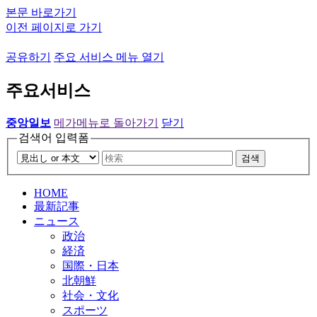
본문 바로가기
이전 페이지로 가기
공유하기
주요 서비스 메뉴 열기
주요서비스
중앙일보
메가메뉴로 돌아가기
닫기
검색어 입력폼
검색
HOME
最新記事
ニュース
政治
経済
国際・日本
北朝鮮
社会・文化
スポーツ