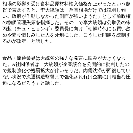
相場の影響を受け食料品原材料輸入価格が上がったという趣
旨で言及すると、李大統領は「為替相場だけでは説明し難
い。政府が作動しなかった側面が強いようだ」として前政権
の物価管理失策を指摘した。その上で李大統領は公取委の朱
丙起（チュ・ビョンギ）委員長に向け「朝鮮時代にも買い占
めや売り惜しみした人を死刑にした。こうした問題を統制す
るのが政府」と話した。
食品・流通業界は大統領の強力な発言に悩みが大きくなっ
た。A社関係者は「大統領が企業談合を公開的に批判したの
で規制強化や処罰拡大が伴いそうだ。内需沈滞が回復してい
ない状況で流通構造監督まで強化されれば企業には相当な圧
迫になるだろう」と話した。