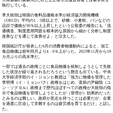
執行している。
李大統領は韓国の食料品価格水準が経済協力開発機構
（OECD）平均の1．5倍以上で、砂糖、小麦粉、パンなどの
品目で価格が30％以上上昇したという公取委の報告にも「流
通構造、制度悪用問題を根本的な原因から細かく分析し制度
改善などを通じて改善せよ」と注文した。
韓国統計庁が発表した6月の消費者物価動向によると、加工
食品物価は前年同月より4．6％上がった。2023年11月から19
カ月ぶりの高水準だ。
一部では過去の政権ごとに食品物価を統制しようとして失敗
した状況が繰り返されるだろうという懸念も出ている。中央
大学経済学部のイ・ジョンヒ教授は「強力に物価を管理した
李明博（イ・ミョンバク）政権をはじめ、直前の尹錫悦（ユ
ン・ソクヨル）政権まで歴代ほぼすべての政権が大統領の指
示で食品物価を管理しようとしたが（管理が）効果的だった
とみるのは難しい。政府が意志を持つことは必要だが、企業
を過度に圧迫して非難するのは疲労感を育てるだけ」と話し
た。