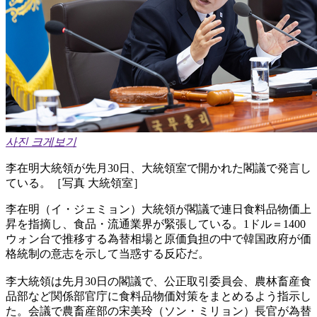
사진 크게보기
李在明大統領が先月30日、大統領室で開かれた閣議で発言し
ている。［写真 大統領室］
李在明（イ・ジェミョン）大統領が閣議で連日食料品物価上
昇を指摘し、食品・流通業界が緊張している。1ドル＝1400
ウォン台で推移する為替相場と原価負担の中で韓国政府が価
格統制の意志を示して当惑する反応だ。
李大統領は先月30日の閣議で、公正取引委員会、農林畜産食
品部など関係部官庁に食料品物価対策をまとめるよう指示し
た。会議で農畜産部の宋美玲（ソン・ミリョン）長官が為替