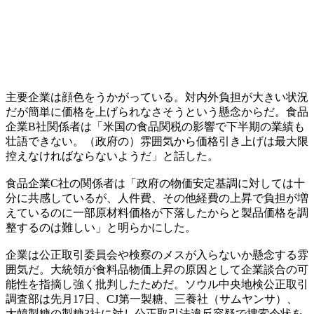
主要企業は顔色をうかがっている。対内外負担が大きい状況
だが簡単に価格を上げられなさそうという懸念からだ。食品
企業B社関係者は「米国の食品関税の影響で下半期の業績も
壮語できない。（政府の）雰囲気から価格引き上げは最大限
控えなければならないようだ」と話した。
食品企業C社の関係者は「政府の物価安定基調に対しては十
分に共感しているが、人件費、その他経費の上昇で負担が増
えているのに一部原材料価格が下落したからと製品価格を調
整するのは難しい」と明らかにした。
企業は公正取引委員会や検察のメスが入らないか懸念する雰
囲気だ。大統領が食料品物価上昇の原因として企業談合の可
能性を指摘し強く批判したためだ。ソウル中央地検公正取引
調査部は先月17日、CJ第一製糖、三養社（サムヤンサ）、
大韓製糖の製糖3社に対し公正取引法違反容疑で捜索令状を