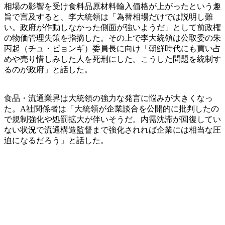
相場の影響を受け食料品原材料輸入価格が上がったという趣
旨で言及すると、李大統領は「為替相場だけでは説明し難
い。政府が作動しなかった側面が強いようだ」として前政権
の物価管理失策を指摘した。その上で李大統領は公取委の朱
丙起（チュ・ビョンギ）委員長に向け「朝鮮時代にも買い占
めや売り惜しみした人を死刑にした。こうした問題を統制す
るのが政府」と話した。
食品・流通業界は大統領の強力な発言に悩みが大きくなっ
た。A社関係者は「大統領が企業談合を公開的に批判したの
で規制強化や処罰拡大が伴いそうだ。内需沈滞が回復してい
ない状況で流通構造監督まで強化されれば企業には相当な圧
迫になるだろう」と話した。