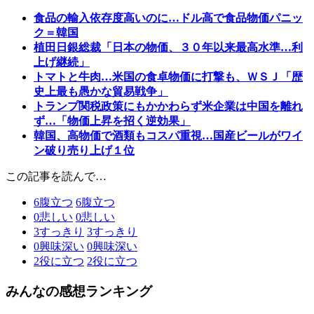
食品の輸入依存度高いのに…ドル高で食品物価パニッ
ク＝韓国
植田日銀総裁「日本の物価、３０年以来最高水準…利
上げ継続」
トマトと牛肉…米国の食卓物価に打撃も、ＷＳＪ「歴
史上最も愚かな貿易戦争」
トランプ関税政策にもかかわらず米企業は中国を離れ
ず…「物価上昇を招く逆効果」
韓国、高物価で酒類もコスパ重視…国産ビールがワイ
ン破り売り上げ１位
この記事を読んで…
6
腹立つ
6
腹立つ
0
悲しい
0
悲しい
3
すっきり
3
すっきり
0
興味深い
0
興味深い
2
役に立つ
2
役に立つ
みんなの感想ランキング