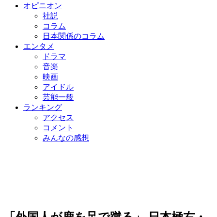
オピニオン
社説
コラム
日本関係のコラム
エンタメ
ドラマ
音楽
映画
アイドル
芸能一般
ランキング
アクセス
コメント
みんなの感想
「外国人が鹿を足で蹴る」 日本極右・