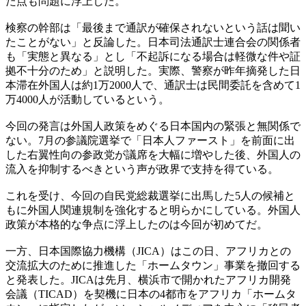
た点も問題に浮上した。
検察の幹部は「最後まで通訳が確保されないという話は聞い
たことがない」と反論した。日本司法通訳士連合会の関係者
も「実態と異なる」とし「不起訴になる場合は軽微な件や証
拠不十分のため」と説明した。実際、警察が昨年摘発した日
本滞在外国人は約1万2000人で、通訳士は民間委託を含めて1
万4000人が活動しているという。
今回の発言は外国人政策をめぐる日本国内の緊張と無関係で
ない。7月の参議院選挙で「日本人ファースト」を前面に出
した右翼性向の参政党が議席を大幅に増やした後、外国人の
流入を抑制するべきという声が政界で支持を得ている。
これを受け、今回の自民党総裁選挙に出馬した5人の候補と
もに外国人関連規制を強化すると明らかにしている。外国人
政策が本格的な争点に浮上したのは今回が初めてだ。
一方、日本国際協力機構（JICA）はこの日、アフリカとの
交流拡大のために推進した「ホームタウン」事業を撤回する
と発表した。JICAは先月、横浜市で開かれたアフリカ開発
会議（TICAD）を契機に日本の4都市をアフリカ「ホームタ