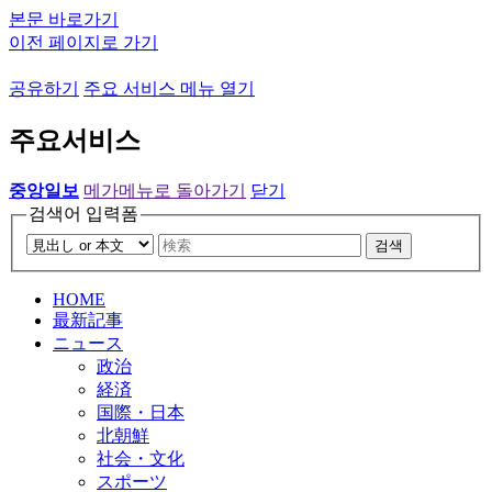
본문 바로가기
이전 페이지로 가기
공유하기
주요 서비스 메뉴 열기
주요서비스
중앙일보
메가메뉴로 돌아가기
닫기
검색어 입력폼
검색
HOME
最新記事
ニュース
政治
経済
国際・日本
北朝鮮
社会・文化
スポーツ