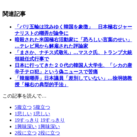
関連記事
「パリ五輪は沈みゆく韓国を象徴」 日本極右ジャー
ナリストの嘲弄が論争に
暗殺された米国極右活動家に「恐ろしい言葉のせい」
…テレビ局から解雇された評論家
「まさか、ナチス式敬礼」…マスク氏、トランプ大統
領就任式行事で
日本に行ってきた２０代の韓国人大学生、「シカの唐
辛子テロ犯」という偽ニュースで苦痛
「韓服嘲弄」日本議員「差別していない」…徐坰徳教
授「極右の典型的手法」
この記事を読んで…
5
腹立つ
5
腹立つ
1
悲しい
1
悲しい
19
すっきり
19
すっきり
1
興味深い
1
興味深い
2
役に立つ
2
役に立つ