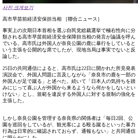
사진 크게보기
高市早苗前経済安保担当相 ［聯合ニュース］
事実上の次期日本首相を選ぶ自民党総裁選挙で極右性向に分
類される高市早苗前経済安全保障担当相の発言が論議を呼ん
でいる。高市氏は外国人が奈良公園の鹿に暴行をしていると
いう主張を公開的な席でしたが、現地当局は事実でないと反
論した。
25日の共同通信によると、高市氏は22日に開かれた所見発表
演説会で、外国人問題に言及しながら「奈良市の鹿を一部の
外国人が足で蹴る」と述べた。続いて「日本人の気持ちを踏
みにじって喜ぶ人が外国から来るようなら何かをしないとい
けない」とし、規範を違反する外国人に対する規制の強化を
主張した。
しかし奈良公園を管理する奈良県の関係者は「毎日2回、公
園を巡回をしているが、観光客による殴る蹴るといった暴力
行為は日常的に確認されておらず、通報もない」と共同通信
に明らかにした。