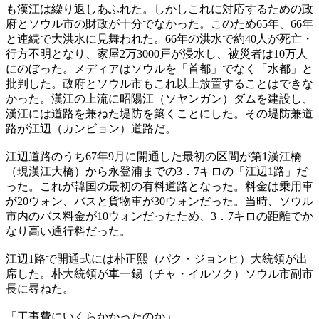
も漢江は繰り返しあふれた。しかしこれに対応するための政
府とソウル市の財政が十分でなかった。このため65年、66年
と連続で大洪水に見舞われた。66年の洪水で約40人が死亡・
行方不明となり、家屋2万3000戸が浸水し、被災者は10万人
にのぼった。メディアはソウルを「首都」でなく「水都」と
批判した。政府とソウル市もこれ以上放置することはできな
かった。漢江の上流に昭陽江（ソヤンガン）ダムを建設し、
漢江には道路を兼ねた堤防を築くことにした。その堤防兼道
路が江辺（カンビョン）道路だ。
江辺道路のうち67年9月に開通した最初の区間が第1漢江橋
（現漢江大橋）から永登浦までの3．7キロの「江辺1路」だ
った。これが韓国の最初の有料道路となった。料金は乗用車
が20ウォン、バスと貨物車が30ウォンだった。当時、ソウル
市内のバス料金が10ウォンだったため、3．7キロの距離でか
なり高い通行料だった。
江辺1路で開通式には朴正熙（パク・ジョンヒ）大統領が出
席した。朴大統領が車一錫（チャ・イルソク）ソウル市副市
長に尋ねた。
「工事費にいくらかかったのか」