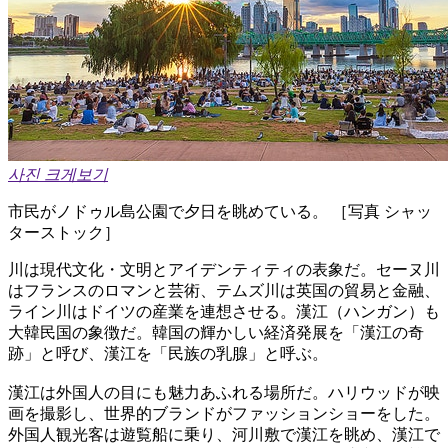
사진 크게보기
市民がノドゥル島公園で夕日を眺めている。 ［写真 シャッ
ターストック］
川は現代文化・文明とアイデンティティの表象だ。セーヌ川
はフランスのロマンと芸術、テムズ川は英国の貿易と金融、
ライン川はドイツの産業を連想させる。漢江（ハンガン）も
大韓民国の象徴だ。韓国の輝かしい経済発展を「漢江の奇
跡」と呼び、漢江を「民族の乳腺」と呼ぶ。
漢江は外国人の目にも魅力あふれる場所だ。ハリウッドが映
画を撮影し、世界的ブランドがファッションショーをした。
外国人観光客は遊覧船に乗り、河川敷で漢江を眺め、漢江で