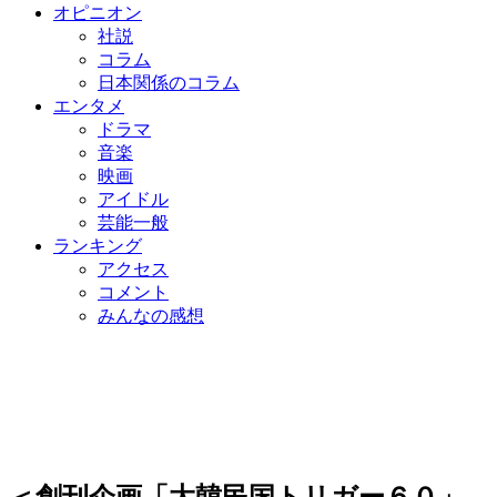
オピニオン
社説
コラム
日本関係のコラム
エンタメ
ドラマ
音楽
映画
アイドル
芸能一般
ランキング
アクセス
コメント
みんなの感想
＜創刊企画「大韓民国トリガー６０」