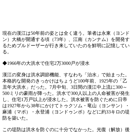
現在の漢江は50年前の姿とは全く違う。筆者は永東（ヨンド
ン）大橋が開通する頃（73年）、江南（カンナム）を開発す
るためブルドーザーが行き来していたのを鮮明に記憶してい
る。
◆1966年の大洪水で住宅2万3000戸が浸水
漢江の変身は洪水調節機能、すなわち「治水」で始まった。
本格的な開発のきっかけはちょうど100年前、1925年の「乙
丑年大洪水」だった。7月中旬、3日間の漢江中上流に300～
500ミリの豪雨が降った。洪水で300人以上の人命被害が発生
し、住宅1万戸以上が浸水した。洪水被害を防ぐために日帝
は1927年から38年にかけてトゥクソム・竜山（ヨンサン）・
麻浦（マポ）・永登浦（ヨンドゥンポ）などに約33キロの堤
防を築いた。
この堤防は洪水を防ぐのに十分でなかった。光復（解放）後