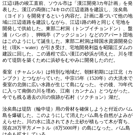
江辺1路の竣工直前、ソウル市は「漢江開発3カ年計画」を発
表した。漢江の両側に74キロの江辺道路を建設し、汝矣島
（ヨイド）を開発するという内容だ。計画に基づいて他の地
域に江辺道路を建設しながら、江辺1路の時と同じく宅地を
開発して供給した。東部二村洞（トンブイチョンドン）、盤
浦（バンポ）、狎鴎亭（アックジョン）などのアパート団地
はこのようにして誕生した。東部二村洞は韓国水資源開発公
社（現K－water）が引き受け、宅地開発利益を昭陽江ダムの
建設に回した。この過程で広い漢江の砂浜が消えた。川を埋
めて堤防を築くために浜砂をむやみに開発したのだ。
蚕室（チャムシル）は特別な地域だ。朝鮮初期には江北（カ
ンブク）とつながっていた。中宗15年（1520年）の大洪水で
蚕室の北側に広い水路が生じて島になった。その後、70年代
に入って南側の川を埋め、江南（カンナム）とつながった。
今でも残る過去の川の痕跡が石村（ソクチョン）湖だ。
汝矣島は堤防（輪中堤）用の骨材を確保しようと付近のパム
島を爆破した。このようにして消えたパム島を自然がよみが
えらせた。川の水に流されてきた土砂が積もって木が育ち、
現在28万平方メートル（8万5000坪）の島になった。パム島
は今も拡大している。