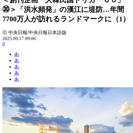
㉚＞「洪水頻発」の漢江に堤防…年間
7700万人が訪れるランドマークに（1）
ⓒ 中央日報/中央日報日本語版
2025.09.17 09:06
0
あ
あ
あ
あ
あ