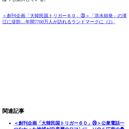
＜創刊企画「大韓民国トリガー６０」㉚＞「洪水頻発」の漢
江に堤防…年間7700万人が訪れるランドマークに（2）
関連記事
＜創刊企画「大韓民国トリガー６０」㉙＞公衆電話一