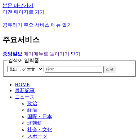
본문 바로가기
이전 페이지로 가기
공유하기
주요 서비스 메뉴 열기
주요서비스
중앙일보
메가메뉴로 돌아가기
닫기
검색어 입력폼
검색
HOME
最新記事
ニュース
政治
経済
国際・日本
北朝鮮
社会・文化
スポーツ