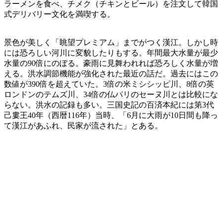
ラーメンを食べ、チメク（チキンとビール）を注文して韓国
式デリバリー文化を満喫する。
景色が美しく「眺望プレミアム」までがつく漢江。しかし時
には恐ろしい河川に変貌したりもする。年間最大水量が最少
水量の90倍にのぼる。豪雨に見舞われれば恐ろしく水量が増
える。洪水調節機能が強化された最近の話だ。過去にはこの
数値が390倍を超えていた。3倍の米ミシシッピ川、8倍の英
ロンドンのテムズ川、34倍の仏パリのセーヌ川とは比較にな
らない。洪水の記録も多い。三国史記の百済本紀には第3代
己婁王40年（西暦116年）当時、「6月に大雨が10日間も降っ
て漢江があふれ、民家が流された」とある。