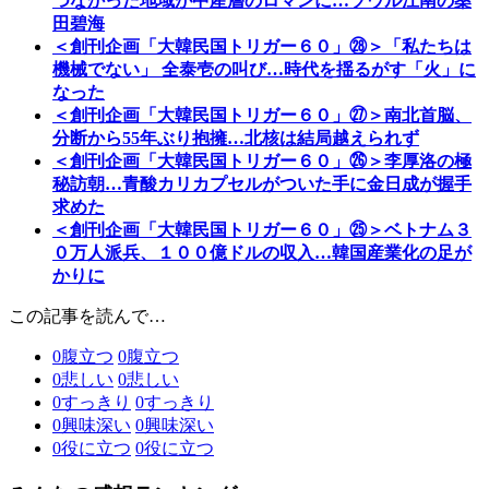
つなかった地域が中産層のロマンに…ソウル江南の桑
田碧海
＜創刊企画「大韓民国トリガー６０」㉘＞「私たちは
機械でない」 全泰壱の叫び…時代を揺るがす「火」に
なった
＜創刊企画「大韓民国トリガー６０」㉗＞南北首脳、
分断から55年ぶり抱擁…北核は結局越えられず
＜創刊企画「大韓民国トリガー６０」㉖＞李厚洛の極
秘訪朝…青酸カリカプセルがついた手に金日成が握手
求めた
＜創刊企画「大韓民国トリガー６０」㉕＞ベトナム３
０万人派兵、１００億ドルの収入…韓国産業化の足が
かりに
この記事を読んで…
0
腹立つ
0
腹立つ
0
悲しい
0
悲しい
0
すっきり
0
すっきり
0
興味深い
0
興味深い
0
役に立つ
0
役に立つ