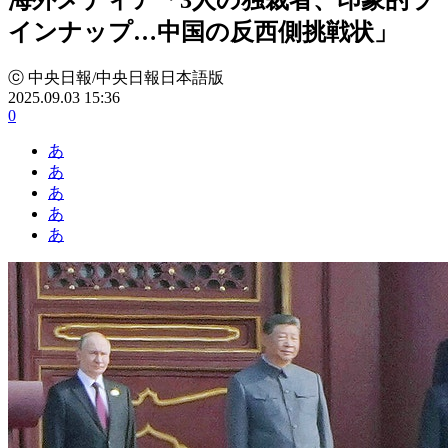
インナップ…中国の反西側挑戦状」
ⓒ 中央日報/中央日報日本語版
2025.09.03 15:36
0
あ
あ
あ
あ
あ