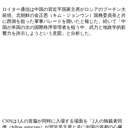
ロイター通信は中国の習近平国家主席がロシアのプーチン大
統領、北朝鮮の金正恩（キム・ジョンウン）国務委員長と共
に西側を狙った軍事パレードを開いたと報じた。続いて「中
国が米国の次の国際秩序管理者を狙う中、武力と地政学的影
響力を誇示しようという意図」と分析した。
CNNは3人の首脳が同時に入場する場面を「2人の独裁者同
僚（fellow autocrats）が習近平主席と共に中国の首都の心臓