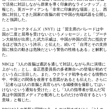
で活発に対話しながら群衆を導く印象的なラインナップ」と
報じた。英ガーディアンも「非常に印象的な場面」とし、西
側に対抗してきた国家の首脳の前で中国が先端武器を公開し
たと強調した。
ニューヨークタイムズ（NYT）は「習主席のパレードは中
国が二度と屈辱を受けないというメッセージ」とし「プーチ
ン大統領が出席した武力示威は、中国が外国の圧力に抵抗す
るほど強力という誇示」と伝えた。続いて「台湾とその支持
国に独立の動きは危険だという警告の性格もある」と解釈し
た。
NBCは「3人の首脳は通訳を通して対話しながら共に演壇に
上がった」とし、金正恩委員長の多者舞台への登場が初めて
という点に注目した。また、ウクライナ戦争をめぐる情勢の
中、中国との関係を改善する意図があるとも伝えた。さらに
「記者らは3人の首脳と高官らがいる城楼側を撮影してはい
けないという通知を受けた」とし「3人の指導者が並んだ写
真は中国国営メディアが配布したものだけが存在するという
意味」と報じた。