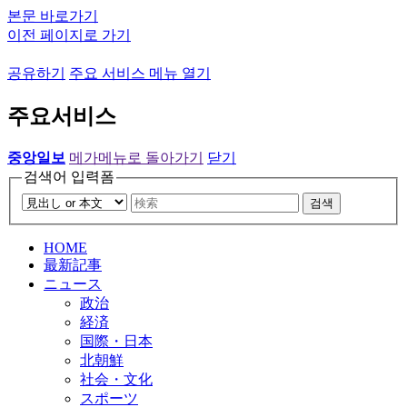
본문 바로가기
이전 페이지로 가기
공유하기
주요 서비스 메뉴 열기
주요서비스
중앙일보
메가메뉴로 돌아가기
닫기
검색어 입력폼
검색
HOME
最新記事
ニュース
政治
経済
国際・日本
北朝鮮
社会・文化
スポーツ