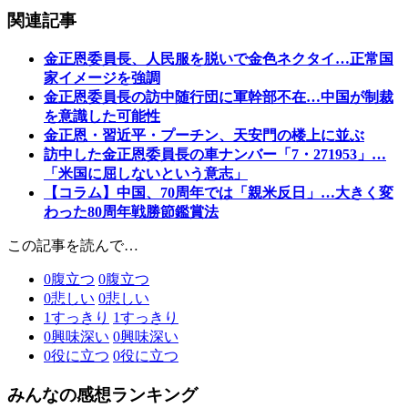
関連記事
金正恩委員長、人民服を脱いで金色ネクタイ…正常国
家イメージを強調
金正恩委員長の訪中随行団に軍幹部不在…中国が制裁
を意識した可能性
金正恩・習近平・プーチン、天安門の楼上に並ぶ
訪中した金正恩委員長の車ナンバー「7・271953」…
「米国に屈しないという意志」
【コラム】中国、70周年では「親米反日」…大きく変
わった80周年戦勝節鑑賞法
この記事を読んで…
0
腹立つ
0
腹立つ
0
悲しい
0
悲しい
1
すっきり
1
すっきり
0
興味深い
0
興味深い
0
役に立つ
0
役に立つ
みんなの感想ランキング