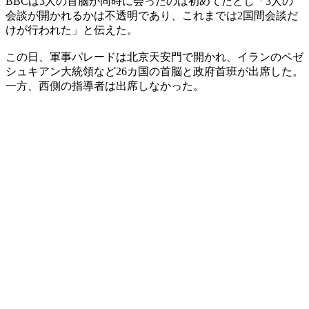
BBCは3人の首脳が同時に会ったのは初めてだとし「3人の
会談が開かれるかは不透明であり、これまでは2国間会談だ
けが行われた」と伝えた。
この日、軍事パレードは北京天安門で開かれ、イランのペゼ
シュキアン大統領など26カ国の首脳と政府首班が出席した。
一方、西側の指導者は出席しなかった。