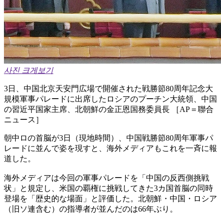
사진 크게보기
3日、中国北京天安門広場で開催された戦勝節80周年記念大
規模軍事パレードに出席したロシアのプーチン大統領、中国
の習近平国家主席、北朝鮮の金正恩国務委員長 ［AP＝聯合
ニュース］
朝中ロの首脳が3日（現地時間）、中国戦勝節80周年軍事パ
レードに並んで姿を現すと、海外メディアもこれを一斉に報
道した。
海外メディアは今回の軍事パレードを「中国の反西側挑戦
状」と規定し、米国の覇権に挑戦してきた3カ国首脳の同時
登場を「歴史的な場面」と評価した。北朝鮮・中国・ロシア
（旧ソ連含む）の指導者が並んだのは66年ぶり。