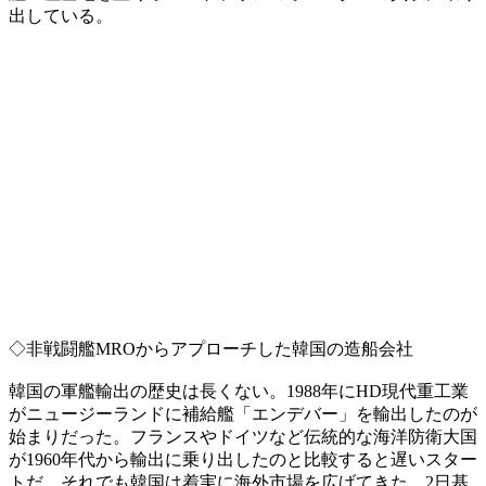
出している。
◇非戦闘艦MROからアプローチした韓国の造船会社
韓国の軍艦輸出の歴史は長くない。1988年にHD現代重工業
がニュージーランドに補給艦「エンデバー」を輸出したのが
始まりだった。フランスやドイツなど伝統的な海洋防衛大国
が1960年代から輸出に乗り出したのと比較すると遅いスター
トだ。それでも韓国は着実に海外市場を広げてきた。2日基