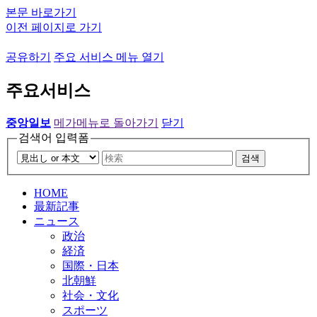
본문 바로가기
이전 페이지로 가기
공유하기
주요 서비스 메뉴 열기
주요서비스
중앙일보
메가메뉴로 돌아가기
닫기
검색어 입력폼
검색
HOME
最新記事
ニュース
政治
経済
国際・日本
北朝鮮
社会・文化
スポーツ