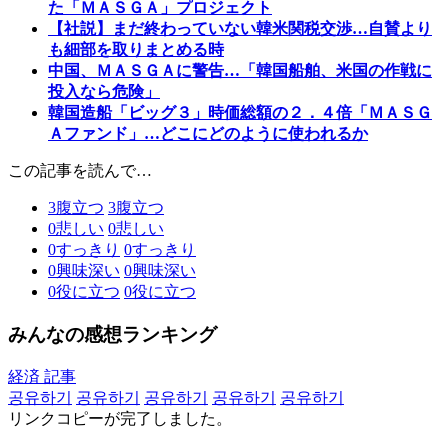
た「ＭＡＳＧＡ」プロジェクト
【社説】まだ終わっていない韓米関税交渉…自賛より
も細部を取りまとめる時
中国、ＭＡＳＧＡに警告…「韓国船舶、米国の作戦に
投入なら危険」
韓国造船「ビッグ３」時価総額の２．４倍「ＭＡＳＧ
Ａファンド」…どこにどのように使われるか
この記事を読んで…
3
腹立つ
3
腹立つ
0
悲しい
0
悲しい
0
すっきり
0
すっきり
0
興味深い
0
興味深い
0
役に立つ
0
役に立つ
みんなの感想ランキング
経済 記事
공유하기
공유하기
공유하기
공유하기
공유하기
リンクコピーが完了しました。