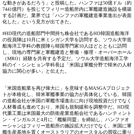
な動きがあるだろう」と投稿した。ハンファは50億ドル（約
7441億円）を投じてフィリー造船所内に軍艦建造施設を構築
する計画だ。業界では「ハンファの軍艦建造事業進出が表面
化した」という見方が出てきた。
#HD現代の造船部門中間持ち株会社であるHD韓国造船海洋
の役員陣は10月に米ミシガン大学を訪問する。ソウル大学造
船海洋工学科の教授陣ら韓国専門家10人ほどとともに訪問
し、現地の専門家と軍艦建造と整備・修理・オーバーホール
（MRO）経験を共有する予定だ。ソウル大学造船海洋工学
科のイ・シンヒョン学科長は「米国は軍艦分野で韓米の人材
協力に関心が多い」と伝えた。
「米国造船業を再び偉大に」を意味するMASGAプロジェク
トが本格化し、韓米軍艦事業の協力が具体化している。韓国
の造船会社が米国の軍艦市場進出に向け現地投資だけでなく
人材養成も進めており、米国も規制緩和を調整中だ。HD現
代重工業は米国最大の防衛産業造船会社であるハンティント
ン・インガルスと4月に「艦艇同盟」を締結し、ハンファオ
ーシャンはフィリー造船所の施設拡大だけでなく、米国に軍
艦生産基地を置くオーストラリアのオースタルの買収に乗り