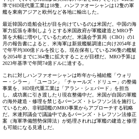
準でHD現代重工業は18隻、ハンファオーシャンは12隻の軍
艦を東南アジアと欧州など各地に輸出した。
最近韓国の造船会社が目を向けているのは米国だ。中国の海
軍力拡張を牽制しようとする米国政府が軍艦建造とMRO予
算を大幅に増やしているためだ。米議会予算局（CBO）の1
月の報告書によると、米海軍は新規艦艇調達に向け2054年ま
で年平均300億ドルを投じる。現在保有している296隻の艦艇
を2054年までに364隻に拡大することが目標だ。MRO予算は
2023年基準で年間74億ドルに達する。
これに対しハンファオーシャンは昨年から補給艦「ウォリ
ー・シラー」「ユーコン」「チャールズ・ドリュー」の整備
事業を、HD現代重工業は「アラン・シェパード」を担当
し、成功裏に引き渡したり現在整備中だ。米国が自国の軍艦
の海外建造・修理を禁じるバーンズ・トレフソン法を施行し
ているため、非戦闘艦のMRO事業からアプローチする戦略
だ。米連邦議会で議論中であるバーンズ・トレフソン法修正
案（海軍準備態勢保障法）が処理されれば軍艦の建造と修理
も可能になる見通しだ。