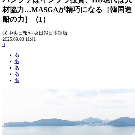
材協力…MASGAが精巧になる［韓国造
船の力］（1）
ⓒ 中央日報/中央日報日本語版
2025.09.03 11:41
0
あ
あ
あ
あ
あ