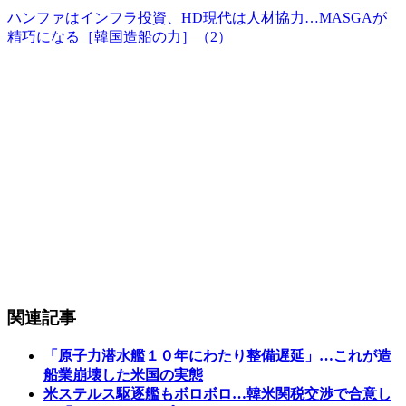
ハンファはインフラ投資、HD現代は人材協力…MASGAが
精巧になる［韓国造船の力］（2）
関連記事
「原子力潜水艦１０年にわたり整備遅延」…これが造
船業崩壊した米国の実態
米ステルス駆逐艦もボロボロ…韓米関税交渉で合意し