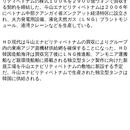
リティベトナムの株式１００％を２９００億ウォンで買収す
る契約を締結した。斗山エナビリティベトナムは２００６年
にベトナム中部クアンガイ省ズンクアット経済特区に設立さ
れ、火力発電用設備、液化天然ガス（ＬＮＧ）プラントモジ
ュール、港湾クレーンなどを生産している。
ＨＤ現代は斗山エナビリティベトナムの買収によりグループ
内の東南アジア資機材供給網を確保することになった。ＨＤ
韓国造船海洋は買収完了後にＬＮＧ推進船、アンモニア運搬
船など親環境船舶に搭載される独立型タンク製作に向けた新
規工場を斗山エナビリティベトナムの敷地に新設する予定
だ。斗山エナビリティベトナムで生産された独立型タンクは
韓国に供給される。