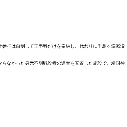
社参拝は自制して玉串料だけを奉納し、代わりに千鳥ヶ淵戦没
からなかった身元不明戦没者の遺骨を安置した施設で、靖国神