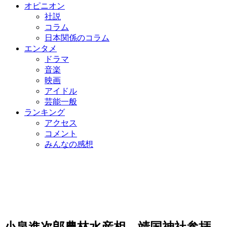
オピニオン
社説
コラム
日本関係のコラム
エンタメ
ドラマ
音楽
映画
アイドル
芸能一般
ランキング
アクセス
コメント
みんなの感想
小泉進次郎農林水産相、靖国神社参拝