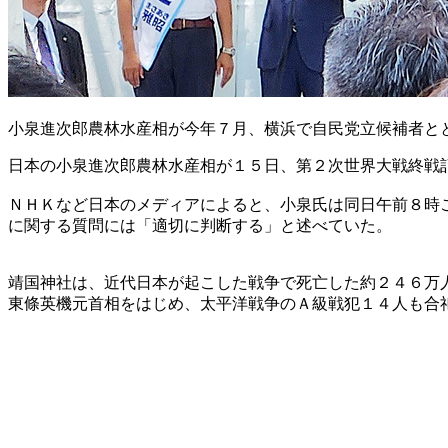
小泉進次郎農林水産相が今年７月、横浜で自民党立候補者と
日本の小泉進次郎農林水産相が１５日、第２次世界大戦終戦
ＮＨＫなど日本のメディアによると、小泉氏は同日午前８時
に関する質問には「適切に判断する」と述べていた。
靖国神社は、近代日本が起こした戦争で死亡した約２４６万
東條英機元首相をはじめ、太平洋戦争のＡ級戦犯１４人も合