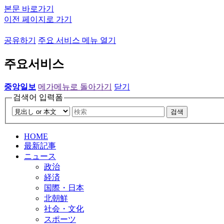
본문 바로가기
이전 페이지로 가기
공유하기
주요 서비스 메뉴 열기
주요서비스
중앙일보
메가메뉴로 돌아가기
닫기
검색어 입력폼
검색
HOME
最新記事
ニュース
政治
経済
国際・日本
北朝鮮
社会・文化
スポーツ