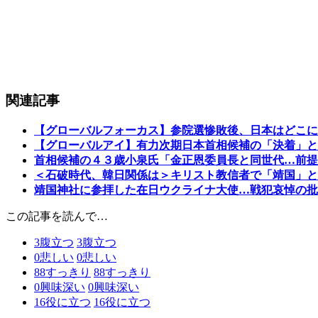
関連記事
【グローバルフォーカス】参院選惨敗後、日本はどこに
【グローバルアイ】有力次期日本首相候補の「決着」と
首相候補の４３歳小泉氏「金正恩委員長と同世代…前提
＜石破時代、韓日関係は＞キリスト教信者で「靖国」と
靖国神社に参拝した在日ウクライナ大使…戦犯哀悼の批
この記事を読んで…
3
腹立つ
3
腹立つ
0
悲しい
0
悲しい
88
すっきり
88
すっきり
0
興味深い
0
興味深い
16
役に立つ
16
役に立つ