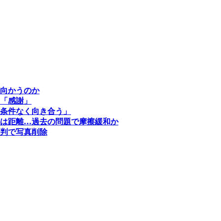
向かうのか
「感謝」
条件なく向き合う」
は距離…過去の問題で摩擦緩和か
判で写真削除