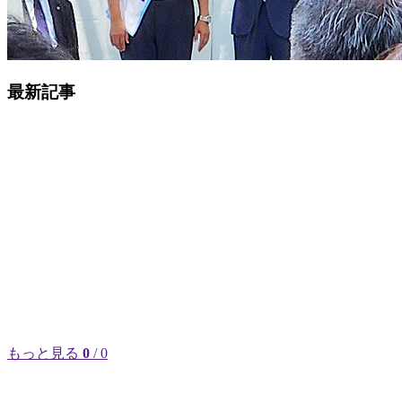
最新記事
もっと見る
0
/ 0