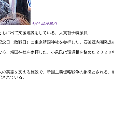
사진 크게보기
ともに出て支援遊説をしている。大貫智子特派員
記念日（敗戦日）に東京靖国神社を参拝した。石破茂内閣発足
ごろ、靖国神社を参拝した。小泉氏は環境相を務めた２０２０
人の英霊を支える施設で、帝国主義侵略戦争の象徴とされる。
祀されている。