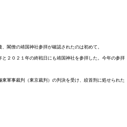
後、閣僚の靖国神社参拝が確認されたのは初めて。
年と２０２１年の終戦日にも靖国神社を参拝した。今年の参拝
極東軍事裁判（東京裁判）の判決を受け、絞首刑に処せられた