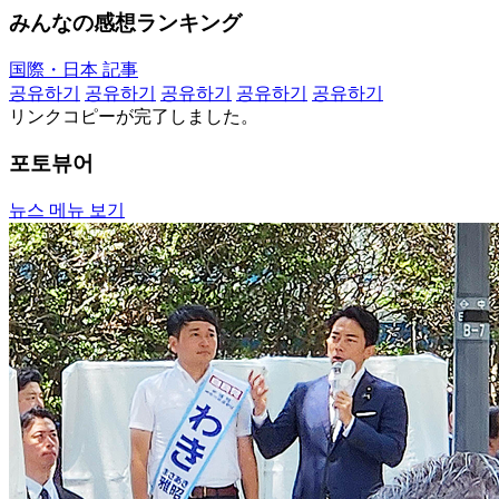
みんなの感想ランキング
国際・日本 記事
공유하기
공유하기
공유하기
공유하기
공유하기
リンクコピーが完了しました。
포토뷰어
뉴스 메뉴 보기