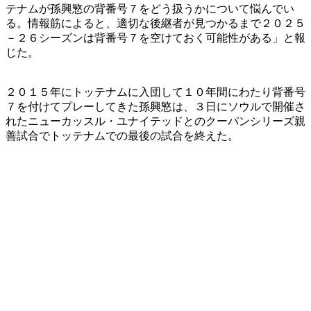
テナムが孫興慜の背番号７をどう扱うかについて悩んでい
る。情報筋によると、適切な後継者が見つかるまで２０２５
－２６シーズンは背番号７を空けておく可能性がある」と報
じた。
２０１５年にトッテナムに入団して１０年間にわたり背番号
７を付けてプレーしてきた孫興慜は、３日にソウルで開催さ
れたニューカッスル・ユナイテッドとのクーパンシリーズ親
善試合でトッテナムでの最後の試合を終えた。