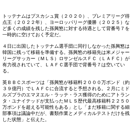
トッテナムはプスカシュ賞（２０２０）、プレミアリーグ得
点王（２０２２年）、ヨーロッパリーグ優勝（２０２５）な
ど多くの成績を残した孫興慜に対する待遇として背番号７を
一時的に空けておく予定だ。
４日に出国したトッテナム選手団に同行しなかった孫興慜は
韓国に残って移籍を準備する。孫興慜の移籍先は米メジャー
リーグサッカー（ＭＬＳ）ロサンゼルスＦＣ（ＬＡＦＣ）が
有力視されていて、ＬＡＦＣ選手団で背番号７は空いてい
る。
英ＢＢＣスポーツは「孫興慜が移籍料２０００万ポンド（約
３９億円）でＬＡＦＣに合流すると予想される。２月にミド
ルズブラのエマヌエル・ラッテ・ラス獲得のためにアトラン
タ・ユナイテッドが支払ったＭＬＳ歴代最高移籍料２２５０
万ポンドを超える可能性もある」とし「まだ移籍に関する細
部事項は議論中だが、書類作業とメディカルテストだけを残
した状態」と伝えた。