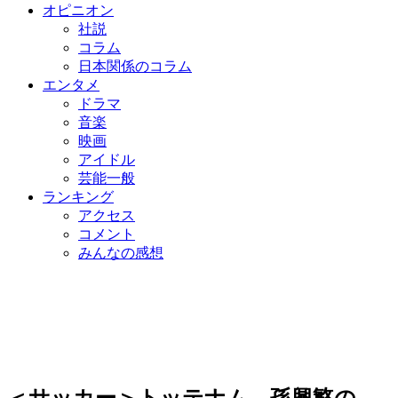
オピニオン
社説
コラム
日本関係のコラム
エンタメ
ドラマ
音楽
映画
アイドル
芸能一般
ランキング
アクセス
コメント
みんなの感想
＜サッカー＞トッテナム、孫興慜の