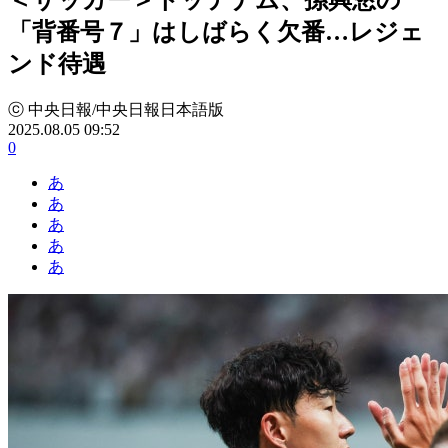
「背番号７」はしばらく欠番…レジェ
ンド待遇
ⓒ 中央日報/中央日報日本語版
2025.08.05 09:52
0
あ
あ
あ
あ
あ