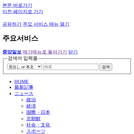
본문 바로가기
이전 페이지로 가기
공유하기
주요 서비스 메뉴 열기
주요서비스
중앙일보
메가메뉴로 돌아가기
닫기
검색어 입력폼
검색
HOME
最新記事
ニュース
政治
経済
国際・日本
北朝鮮
社会・文化
スポーツ