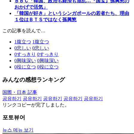
ＢＢＣ「韓国、政治も経済も混乱…『国宝』孫興慜の
おかげで活気」
「韓国が好き」というシンガポールの若者たち、理由
１位はＢＴＳではなく孫興慜
この記事を読んで…
1
腹立つ
1
腹立つ
0
悲しい
0
悲しい
0
すっきり
0
すっきり
0
興味深い
0
興味深い
0
役に立つ
0
役に立つ
みんなの感想ランキング
国際・日本 記事
공유하기
공유하기
공유하기
공유하기
공유하기
リンクコピーが完了しました。
포토뷰어
뉴스 메뉴 보기