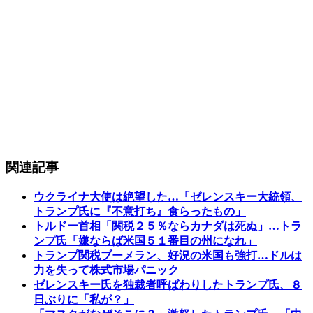
関連記事
ウクライナ大使は絶望した…「ゼレンスキー大統領、
トランプ氏に『不意打ち』食らったもの」
トルドー首相「関税２５％ならカナダは死ぬ」…トラ
ンプ氏「嫌ならば米国５１番目の州になれ」
トランプ関税ブーメラン、好況の米国も強打…ドルは
力を失って株式市場パニック
ゼレンスキー氏を独裁者呼ばわりしたトランプ氏、８
日ぶりに「私が？」