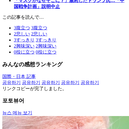
「マスクがなぜそこに？」激怒したトランプ氏…「中
国戦争計画」説明中止
この記事を読んで…
3
腹立つ
3
腹立つ
2
悲しい
2
悲しい
3
すっきり
3
すっきり
2
興味深い
2
興味深い
0
役に立つ
0
役に立つ
みんなの感想ランキング
国際・日本 記事
공유하기
공유하기
공유하기
공유하기
공유하기
リンクコピーが完了しました。
포토뷰어
뉴스 메뉴 보기