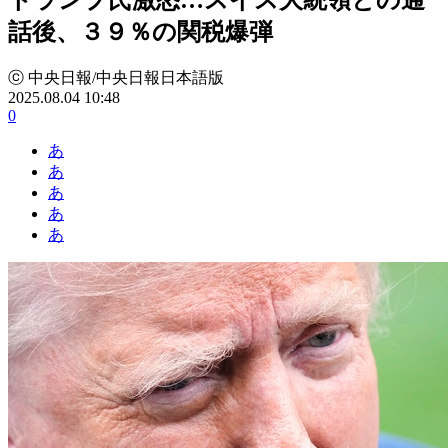
話後、３９％の関税爆弾
ⓒ 中央日報/中央日報日本語版
2025.08.04 10:48
0
あ
あ
あ
あ
あ