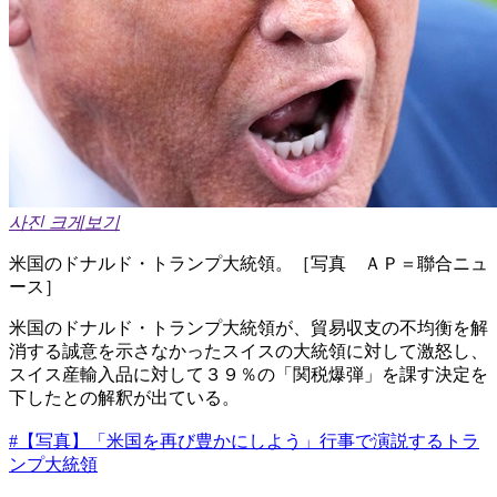
사진 크게보기
米国のドナルド・トランプ大統領。［写真 ＡＰ＝聯合ニュ
ース］
米国のドナルド・トランプ大統領が、貿易収支の不均衡を解
消する誠意を示さなかったスイスの大統領に対して激怒し、
スイス産輸入品に対して３９％の「関税爆弾」を課す決定を
下したとの解釈が出ている。
#【写真】「米国を再び豊かにしよう」行事で演説するトラ
ンプ大統領