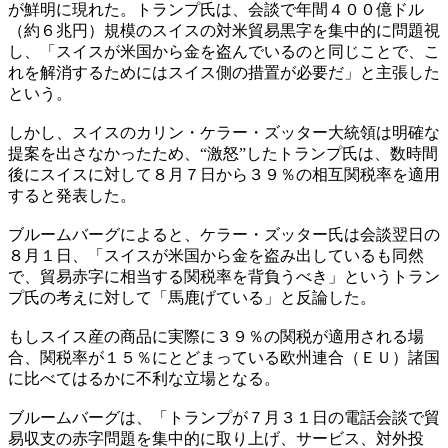
が鮮明に現れた。トランプ氏は、会談で年間４００億ドル
（約６兆円）規模のスイスの対米貿易黒字を集中的に問題視
し、「スイスが米国から金を盗んでいるのと同じことで、こ
れを解消するためにはスイス側の措置が必要だ」と主張した
という。
しかし、スイスのカリン・ケラー・ズッター大統領は明確な
提案を出さなかったため、“激怒”したトランプ氏は、数時間
後にスイスに対して８月７日から３９％の相互関税率を適用
すると発表した。
ブルームバーグによると、ケラー・ズッター氏は会談翌日の
８月１日、「スイスが米国から金を盗み出しているも同然
で、貿易赤字に相当する関税率を背負うべき」というトラン
プ氏の考えに対して「馬鹿げている」と反論した。
もしスイス産の商品に実際に３９％の関税が適用される場
合、関税率が１５％にとどまっている欧州連合（ＥＵ）諸国
に比べてはるかに不利な立場となる。
ブルームバーグは、「トランプが７月３１日の電話会談で貿
易収支の赤字問題を集中的に取り上げ、サービス、対外投