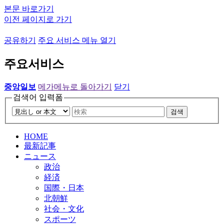
본문 바로가기
이전 페이지로 가기
공유하기
주요 서비스 메뉴 열기
주요서비스
중앙일보
메가메뉴로 돌아가기
닫기
검색어 입력폼
검색
HOME
最新記事
ニュース
政治
経済
国際・日本
北朝鮮
社会・文化
スポーツ