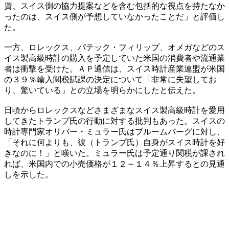
資、スイス側の協力提案などを含む包括的な視点を持たなか
ったのは、スイス側が予想していなかったことだ」と評価し
た。
一方、ロレックス、パテック・フィリップ、オメガなどのス
イス製高級時計の購入を予定していた米国の消費者や流通業
者は衝撃を受けた。ＡＰ通信は、スイス時計産業連盟が米国
の３９％輸入関税賦課の決定について「非常に失望してお
り、驚いている」との立場を明らかにしたと伝えた。
日頃からロレックスなどさまざまなスイス製高級時計を愛用
してきたトランプ氏の行動に対する批判もあった。スイスの
時計専門家オリバー・ミュラー氏はブルームバーグに対し、
「それに何よりも、彼（トランプ氏）自身がスイス時計を好
きなのに！」と嘆いた。ミュラー氏は予定通り関税が課され
れば、米国内での小売価格が１２～１４％上昇するとの見通
しを示した。