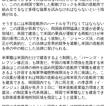
い。このため韓国で製作した船舶ブロックを米国の造船所で
組み立てるなど多様な協業を試みなければならないという指
摘が出る。
そうするには米国造船所のハードルを下げなくてはならない
が、この課題が容易でない。両国政府間協議と支援が必要な
領域だ。米国で建造して米国の乗員が運航する商船だけが米
国の港湾に出入りできるよう規制した「ジョーンズ法」の改
正が代表的だ。この法律は世界的競争を遮断し米国の造船所
を井の中の蛙にした法律に挙げられる。
米軍艦は米国内だけで建造するよう制限した「バーンズ・ト
レフソン修正法」も障害だ。中国の海軍力増強を意識する米
議会はこの法律の例外を認め同盟国の造船所で軍艦を建造で
きるよう許容する海軍準備態勢保障法を２月に発議した。こ
の法案が通過すれば韓国の造船会社は韓米双方の造船所で船
を建造できる。韓国国内でも「共に民主党」の李彦周（イ・
オンジュ）議員が先月３１日に「韓米造船産業協力増進と支
援法」の制定案を代表発議し、韓国で米軍艦などを建造でき
る防衛産業基地特別区域を指定しようと提案した。