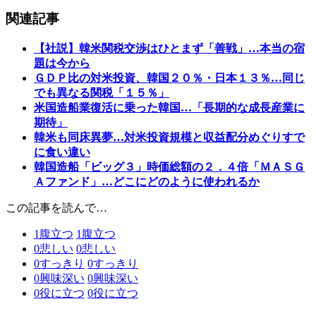
関連記事
【社説】韓米関税交渉はひとまず「善戦」…本当の宿
題は今から
ＧＤＰ比の対米投資、韓国２０％・日本１３％…同じ
でも異なる関税「１５％」
米国造船業復活に乗った韓国…「長期的な成長産業に
期待」
韓米も同床異夢…対米投資規模と収益配分めぐりすで
に食い違い
韓国造船「ビッグ３」時価総額の２．４倍「ＭＡＳＧ
Ａファンド」…どこにどのように使われるか
この記事を読んで…
1
腹立つ
1
腹立つ
0
悲しい
0
悲しい
0
すっきり
0
すっきり
0
興味深い
0
興味深い
0
役に立つ
0
役に立つ