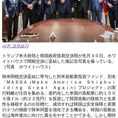
사진 크게보기
トランプ米大統領と韓国政府貿易交渉団が先月３０日、ホワ
イトハウスで関税交渉に妥結した後記念写真を撮っている。
［写真 ホワイトハウス］
韓米関税交渉妥結に寄与した対米造船業投資ファンド、別名
「ＭＡＳＧＡ（Ｍａｋｅ Ａｍｅｒｉｃａ Ｓｈｉｐｂｕｉ
ｌｄｉｎｇ Ｇｒｅａｔ Ａｇａｉｎ）プロジェクト」の実
行戦略が注目を集める。老朽化した米国の造船業に約１５０
０億ドル（約２２兆円）を投資して韓国造船の技術力と生産
性を移植するのが目標だ。成功すれば韓国は安全保障と産業
の２つの側面で韓米同盟を強化できる機会を、韓国の造船会
社は海外進出に向けた翼を生やすことができる。しかし期待