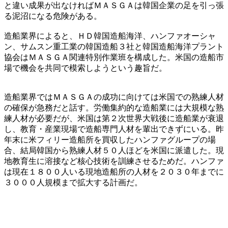
と違い成果が出なければＭＡＳＧＡは韓国企業の足を引っ張
る泥沼になる危険がある。
造船業界によると、ＨＤ韓国造船海洋、ハンファオーシャ
ン、サムスン重工業の韓国造船３社と韓国造船海洋プラント
協会はＭＡＳＧＡ関連特別作業班を構成した。米国の造船市
場で機会を共同で模索しようという趣旨だ。
造船業界ではＭＡＳＧＡの成功に向けては米国での熟練人材
の確保が急務だと話す。労働集約的な造船業には大規模な熟
練人材が必要だが、米国は第２次世界大戦後に造船業が衰退
し、教育・産業現場で造船専門人材を輩出できずにいる。昨
年末に米フィリー造船所を買収したハンファグループの場
合、結局韓国から熟練人材５０人ほどを米国に派遣した。現
地教育生に溶接など核心技術を訓練させるためだ。ハンファ
は現在１８００人いる現地造船所の人材を２０３０年までに
３０００人規模まで拡大する計画だ。