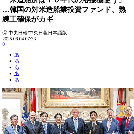
…韓国の対米造船業投資ファンド、熟
練工確保がカギ
ⓒ 中央日報/中央日報日本語版
2025.08.04 07:33
0
あ
あ
あ
あ
あ