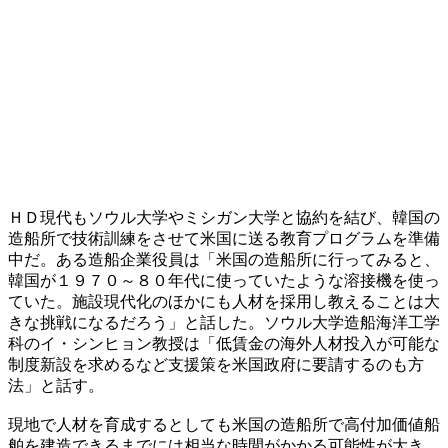
ＨＤ現代もソウル大学やミシガン大学と協約を結び、韓国の
造船所で技術訓練をさせて米国に送る教育プログラムを準備
中だ。ある造船企業役員は「米国の造船所に行ってみると、
韓国が１９７０～８０年代に使っていたような溶接機を使っ
ていた。施設現代化のほかにも人材を採用し教えることは大
きな挑戦になるだろう」と話した。ソウル大学造船海洋工学
科のイ・シンヒョン教授は「低賃金の海外人材投入が可能な
制度新設を求めるなど支援策を米国政府に要請するのも方
法」と話す。
現地で人材を育成するとしても米国の造船所で高付加価値船
舶を建造できるまでには相当な時間がかかる可能性が大き