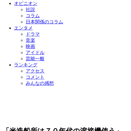
オピニオン
社説
コラム
日本関係のコラム
エンタメ
ドラマ
音楽
映画
アイドル
芸能一般
ランキング
アクセス
コメント
みんなの感想
「米造船所は７０年代の溶接機使う」