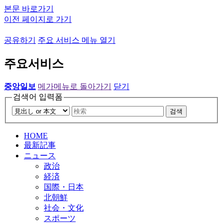
본문 바로가기
이전 페이지로 가기
공유하기
주요 서비스 메뉴 열기
주요서비스
중앙일보
메가메뉴로 돌아가기
닫기
검색어 입력폼
검색
HOME
最新記事
ニュース
政治
経済
国際・日本
北朝鮮
社会・文化
スポーツ