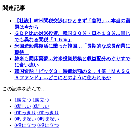
関連記事
【社説】韓米関税交渉はひとまず「善戦」…本当の宿
題は今から
ＧＤＰ比の対米投資、韓国２０％・日本１３％…同じ
でも異なる関税「１５％」
米国造船業復活に乗った韓国…「長期的な成長産業に
期待」
韓米も同床異夢…対米投資規模と収益配分めぐりすで
に食い違い
韓国造船「ビッグ３」時価総額の２．４倍「ＭＡＳＧ
Ａファンド」…どこにどのように使われるか
この記事を読んで…
1
腹立つ
1
腹立つ
0
悲しい
0
悲しい
0
すっきり
0
すっきり
0
興味深い
0
興味深い
0
役に立つ
0
役に立つ