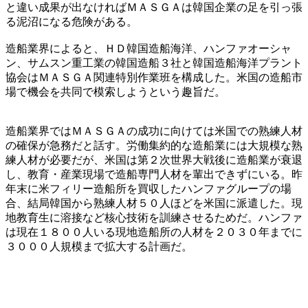
と違い成果が出なければＭＡＳＧＡは韓国企業の足を引っ張
る泥沼になる危険がある。
造船業界によると、ＨＤ韓国造船海洋、ハンファオーシャ
ン、サムスン重工業の韓国造船３社と韓国造船海洋プラント
協会はＭＡＳＧＡ関連特別作業班を構成した。米国の造船市
場で機会を共同で模索しようという趣旨だ。
造船業界ではＭＡＳＧＡの成功に向けては米国での熟練人材
の確保が急務だと話す。労働集約的な造船業には大規模な熟
練人材が必要だが、米国は第２次世界大戦後に造船業が衰退
し、教育・産業現場で造船専門人材を輩出できずにいる。昨
年末に米フィリー造船所を買収したハンファグループの場
合、結局韓国から熟練人材５０人ほどを米国に派遣した。現
地教育生に溶接など核心技術を訓練させるためだ。ハンファ
は現在１８００人いる現地造船所の人材を２０３０年までに
３０００人規模まで拡大する計画だ。