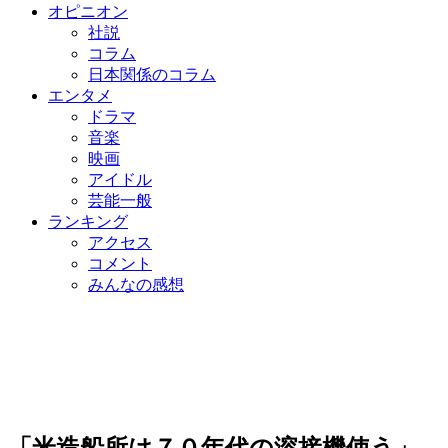
オピニオン
社説
コラム
日本関係のコラム
エンタメ
ドラマ
音楽
映画
アイドル
芸能一般
ランキング
アクセス
コメント
みんなの感想
「米造船所は７０年代の溶接機使う」