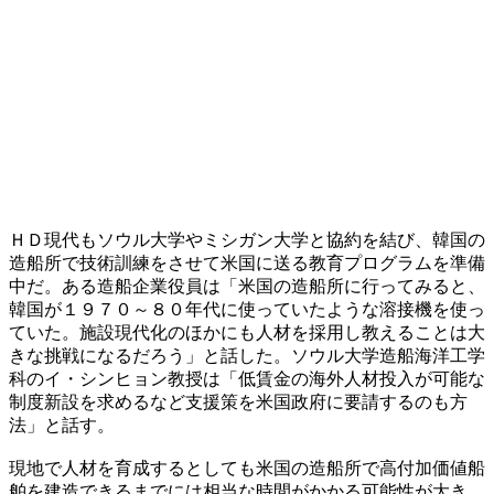
ＨＤ現代もソウル大学やミシガン大学と協約を結び、韓国の
造船所で技術訓練をさせて米国に送る教育プログラムを準備
中だ。ある造船企業役員は「米国の造船所に行ってみると、
韓国が１９７０～８０年代に使っていたような溶接機を使っ
ていた。施設現代化のほかにも人材を採用し教えることは大
きな挑戦になるだろう」と話した。ソウル大学造船海洋工学
科のイ・シンヒョン教授は「低賃金の海外人材投入が可能な
制度新設を求めるなど支援策を米国政府に要請するのも方
法」と話す。
現地で人材を育成するとしても米国の造船所で高付加価値船
舶を建造できるまでには相当な時間がかかる可能性が大き