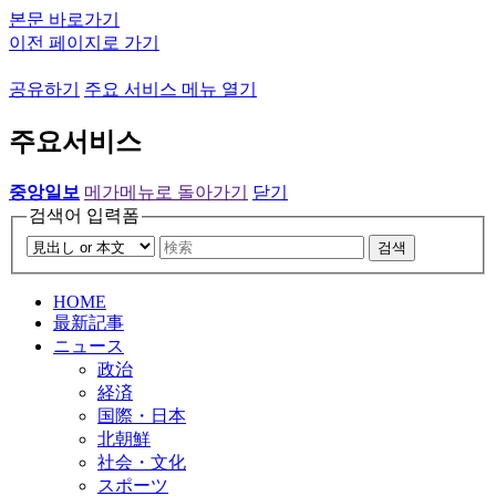
본문 바로가기
이전 페이지로 가기
공유하기
주요 서비스 메뉴 열기
주요서비스
중앙일보
메가메뉴로 돌아가기
닫기
검색어 입력폼
검색
HOME
最新記事
ニュース
政治
経済
国際・日本
北朝鮮
社会・文化
スポーツ