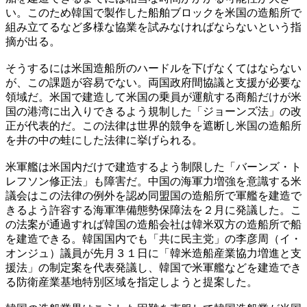
い。このため韓国で製作した船舶ブロックを米国の造船所で
組み立てるなど多様な協業を試みなければならないという指
摘が出る。
そうするには米国造船所のハードルを下げなくてはならない
が、この課題が容易でない。両国政府間協議と支援が必要な
領域だ。米国で建造して米国の乗員が運航する商船だけが米
国の港湾に出入りできるよう規制した「ジョーンズ法」の改
正が代表的だ。この法律は世界的競争を遮断し米国の造船所
を井の中の蛙にした法律に挙げられる。
米軍艦は米国内だけで建造するよう制限した「バーンズ・ト
レフソン修正法」も障害だ。中国の海軍力増強を意識する米
議会はこの法律の例外を認め同盟国の造船所で軍艦を建造で
きるよう許容する海軍準備態勢保障法を２月に発議した。こ
の法案が通過すれば韓国の造船会社は韓米双方の造船所で船
を建造できる。韓国国内でも「共に民主党」の李彦周（イ・
オンジュ）議員が先月３１日に「韓米造船産業協力増進と支
援法」の制定案を代表発議し、韓国で米軍艦などを建造でき
る防衛産業基地特別区域を指定しようと提案した。