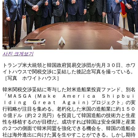
사진 크게보기
トランプ米大統領と韓国政府貿易交渉団が先月３０日、ホワ
イトハウスで関税交渉に妥結した後記念写真を撮っている。
［写真 ホワイトハウス］
韓米関税交渉妥結に寄与した対米造船業投資ファンド、別名
「ＭＡＳＧＡ（Ｍａｋｅ Ａｍｅｒｉｃａ Ｓｈｉｐｂｕｉ
ｌｄｉｎｇ Ｇｒｅａｔ Ａｇａｉｎ）プロジェクト」の実
行戦略が注目を集める。老朽化した米国の造船業に約１５０
０億ドル（約２２兆円）を投資して韓国造船の技術力と生産
性を移植するのが目標だ。成功すれば韓国は安全保障と産業
の２つの側面で韓米同盟を強化できる機会を、韓国の造船会
社は海外進出に向けた翼を生やすことができる。しかし期待