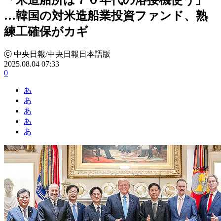
…韓国の対米造船業投資ファンド、熟
練工確保がカギ
ⓒ 中央日報/中央日報日本語版
2025.08.04 07:33
0
あ
あ
あ
あ
あ