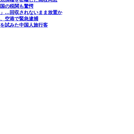
国の税関も驚愕
」…回収されないまま放置か
、空港で緊急逮捕
を試みた中国人旅行客