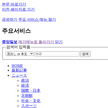
본문 바로가기
이전 페이지로 가기
공유하기
주요 서비스 메뉴 열기
주요서비스
중앙일보
메가메뉴로 돌아가기
닫기
검색어 입력폼
검색
HOME
最新記事
ニュース
政治
経済
国際・日本
北朝鮮
社会・文化
スポーツ