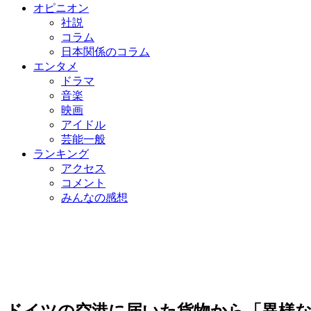
オピニオン
社説
コラム
日本関係のコラム
エンタメ
ドラマ
音楽
映画
アイドル
芸能一般
ランキング
アクセス
コメント
みんなの感想
ドイツの空港に届いた貨物から「異様