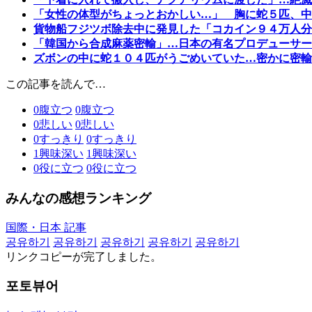
「女性の体型がちょっとおかしい…」 胸に蛇５匹、中
貨物船フジツボ除去中に発見した「コカイン９４万人分
「韓国から合成麻薬密輸」…日本の有名プロデューサー
ズボンの中に蛇１０４匹がうごめいていた…密かに密輸
この記事を読んで…
0
腹立つ
0
腹立つ
0
悲しい
0
悲しい
0
すっきり
0
すっきり
1
興味深い
1
興味深い
0
役に立つ
0
役に立つ
みんなの感想ランキング
国際・日本 記事
공유하기
공유하기
공유하기
공유하기
공유하기
リンクコピーが完了しました。
포토뷰어