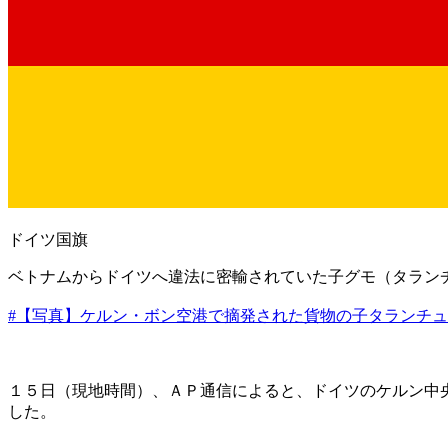
ドイツ国旗
ベトナムからドイツへ違法に密輸されていた子グモ（タラン
#【写真】ケルン・ボン空港で摘発された貨物の子タランチ
１５日（現地時間）、ＡＰ通信によると、ドイツのケルン中
した。