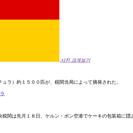
사진 크게보기
チュラ）約１５００匹が、税関当局によって摘発された。
ュラ
央税関は先月１８日、ケルン・ボン空港でケーキの包装箱に隠