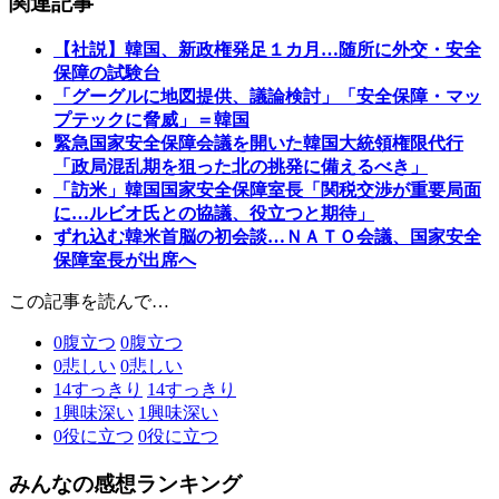
関連記事
【社説】韓国、新政権発足１カ月…随所に外交・安全
保障の試験台
「グーグルに地図提供、議論検討」「安全保障・マッ
プテックに脅威」＝韓国
緊急国家安全保障会議を開いた韓国大統領権限代行
「政局混乱期を狙った北の挑発に備えるべき」
「訪米」韓国国家安全保障室長「関税交渉が重要局面
に…ルビオ氏との協議、役立つと期待」
ずれ込む韓米首脳の初会談…ＮＡＴＯ会議、国家安全
保障室長が出席へ
この記事を読んで…
0
腹立つ
0
腹立つ
0
悲しい
0
悲しい
14
すっきり
14
すっきり
1
興味深い
1
興味深い
0
役に立つ
0
役に立つ
みんなの感想ランキング