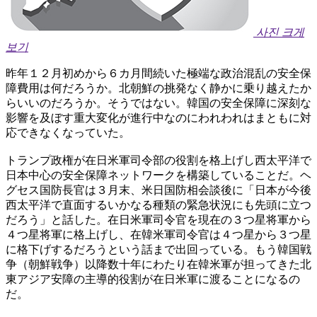
사진 크게
보기
昨年１２月初めから６カ月間続いた極端な政治混乱の安全保
障費用は何だろうか。北朝鮮の挑発なく静かに乗り越えたか
らいいのだろうか。そうではない。韓国の安全保障に深刻な
影響を及ぼす重大変化が進行中なのにわれわれはまともに対
応できなくなっていた。
トランプ政権が在日米軍司令部の役割を格上げし西太平洋で
日本中心の安全保障ネットワークを構築していることだ。ヘ
グセス国防長官は３月末、米日国防相会談後に「日本が今後
西太平洋で直面するいかなる種類の緊急状況にも先頭に立つ
だろう」と話した。在日米軍司令官を現在の３つ星将軍から
４つ星将軍に格上げし、在韓米軍司令官は４つ星から３つ星
に格下げするだろうという話まで出回っている。もう韓国戦
争（朝鮮戦争）以降数十年にわたり在韓米軍が担ってきた北
東アジア安障の主導的役割が在日米軍に渡ることになるの
だ。