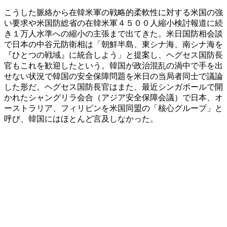
こうした脈絡から在韓米軍の戦略的柔軟性に対する米国の強
い要求や米国防総省の在韓米軍４５００人縮小検討報道に続
き１万人水準への縮小の主張まで出てきた。米日国防相会談
で日本の中谷元防衛相は「朝鮮半島、東シナ海、南シナ海を
『ひとつの戦域』に統合しよう」と提案し、ヘグセス国防長
官もこれを歓迎したという。韓国が政治混乱の渦中で手を出
せない状況で韓国の安全保障問題を米日の当局者同士で議論
した形だ。ヘグセス国防長官はまた、最近シンガポールで開
かれたシャングリラ会合（アジア安全保障会議）で日本、オ
ーストラリア、フィリピンを米国同盟の「核心グループ」と
呼び、韓国にはほとんど言及しなかった。