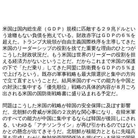
米国は国内総生産（ＧＤＰ）規模に匹敵する２９兆ドルとい
う途轍もない負債を抱えている。財政赤字はＧＤＰの６％を
超えた。トランプ大統領が自由主義国際秩序を主導してきた
米国のリーダーシップの役割を捨てた重要な理由のひとつが
こうした財政状況だ。もう米国は世界のリーダーの役割を担
える経済力がないということだ。だからこれまで米国の保護
の下で「ただ乗り」してきた同盟に防衛費をＧＤＰの５％ま
で上げろという。既存の軍事戦略も最大限選択と集中の方向
で立て直すということだ。結局米国のすべての能力を中国と
の対決に集中する「優先順位」戦略の具体的内容が８月ごろ
出される米国の国防衛戦略書に盛り込まれる予定だ。
問題はこうした米国の戦略が韓国の安全保障に及ぼす影響
だ。北朝鮮の脅威が米国の２次的な関心事になり、在韓米軍
のすべての能力が中国に集中するならば韓国が後回しにされ
る、いわゆる「アチソンライン」が再び引かれるのではない
かとの懸念が出てきそうだ。北朝鮮が核能力とともに先端兵
器を完成しながら敵対的両国関係論を掲げている状況で国民