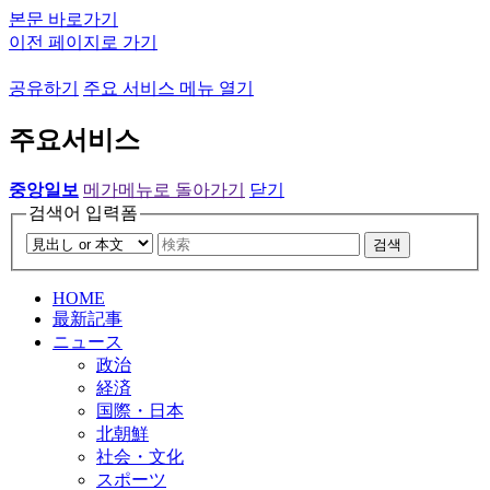
본문 바로가기
이전 페이지로 가기
공유하기
주요 서비스 메뉴 열기
주요서비스
중앙일보
메가메뉴로 돌아가기
닫기
검색어 입력폼
검색
HOME
最新記事
ニュース
政治
経済
国際・日本
北朝鮮
社会・文化
スポーツ