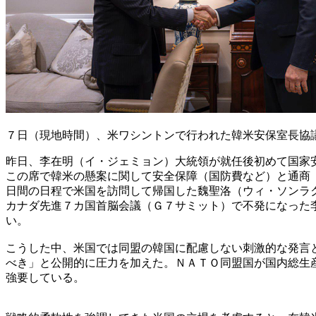
７日（現地時間）、米ワシントンで行われた韓米安保室長協
昨日、李在明（イ・ジェミョン）大統領が就任後初めて国家
この席で韓米の懸案に関して安全保障（国防費など）と通商
日間の日程で米国を訪問して帰国した魏聖洛（ウィ・ソンラ
カナダ先進７カ国首脳会議（Ｇ７サミット）で不発になった
い。
こうした中、米国では同盟の韓国に配慮しない刺激的な発言
べき」と公開的に圧力を加えた。ＮＡＴＯ同盟国が国内総生
強要している。