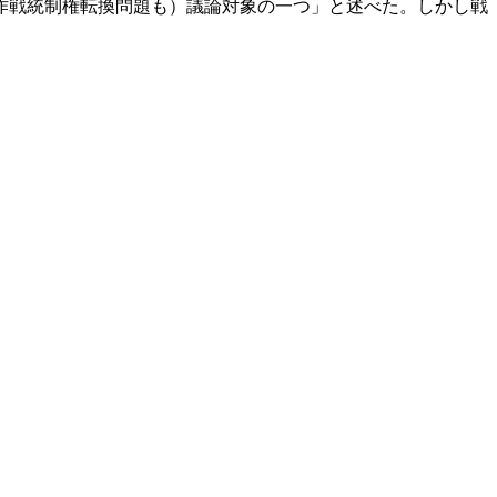
作戦統制権転換問題も）議論対象の一つ」と述べた。しかし戦