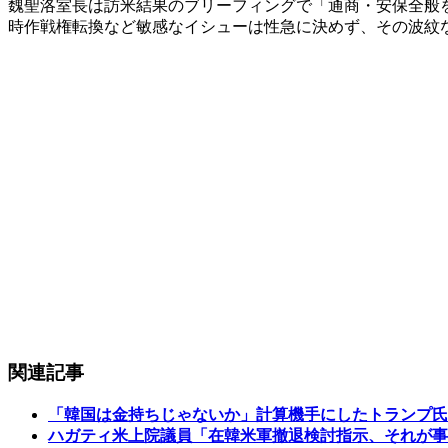
魏聖洛室長は訪米結果のブリーフィングで「通商・安保全般
時作戦権転換など敏感なイシューは性急に決めず、その波紋
関連記事
「韓国は金持ちじゃないか」計算機手にしたトランプ氏
ハガティ米上院議員「在韓米軍撤退検討指示、それが事