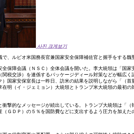
사진 크게보기
議で、ルビオ米国務長官兼国家安全保障補佐官と握手をする魏
安全保障会議（ＮＳＣ）全体会議を開いた。李大統領は「国家
（関税交渉）を連係するパッケージディール対策などが幅広く
ク）国家安保室長は一昨日、訪米の結果を説明しながら「（首
李在明（イ・ジェミョン）大統領とトランプ米大統領の最初の
と衝撃的なメッセージが続出している。トランプ大統領は「（
産（ＧＤＰ）の５％を国防費などに支出するよう圧力を加えた