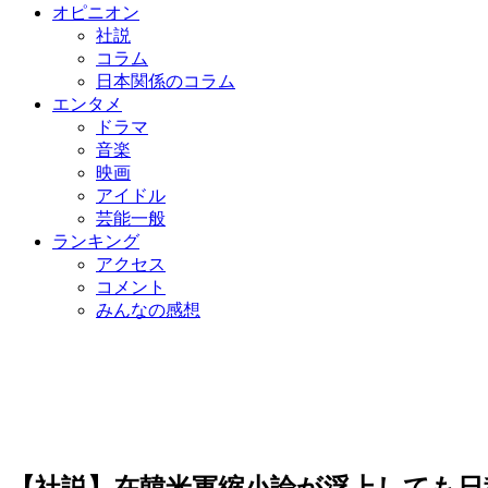
オピニオン
社説
コラム
日本関係のコラム
エンタメ
ドラマ
音楽
映画
アイドル
芸能一般
ランキング
アクセス
コメント
みんなの感想
【社説】在韓米軍縮小論が浮上しても日