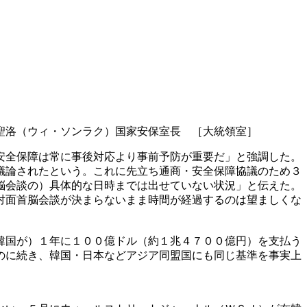
聖洛（ウィ・ソンラク）国家安保室長 ［大統領室］
安全保障は常に事後対応より事前予防が重要だ」と強調した。
議論されたという。これに先立ち通商・安全保障協議のため３
脳会談の）具体的な日時までは出せていない状況」と伝えた。
対面首脳会談が決まらないまま時間が経過するのは望ましくな
韓国が）１年に１００億ドル（約１兆４７００億円）を支払う
のに続き、韓国・日本などアジア同盟国にも同じ基準を事実上