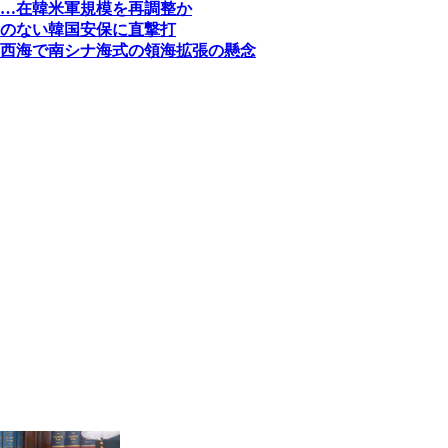
…在韓米軍規模を再調整か
のない韓国安保に直撃打
西海で南シナ海式の領海拡張の懸念