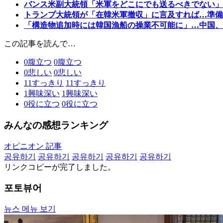
バンス米副大統領「米軍をどこにでも送るべきでない」
トランプ大統領が「在韓米軍撤収」に言及すれば…準備
「構造物追加時には韓国漁船の操業不可能に」…中国、
この記事を読んで…
0
腹立つ
0
腹立つ
0
悲しい
0
悲しい
11
すっきり
11
すっきり
1
興味深い
1
興味深い
0
役に立つ
0
役に立つ
みんなの感想ランキング
オピニオン 記事
공유하기
공유하기
공유하기
공유하기
공유하기
リンクコピーが完了しました。
포토뷰어
뉴스 메뉴 보기