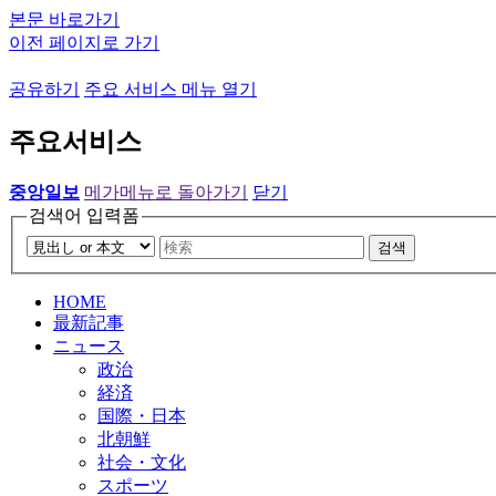
본문 바로가기
이전 페이지로 가기
공유하기
주요 서비스 메뉴 열기
주요서비스
중앙일보
메가메뉴로 돌아가기
닫기
검색어 입력폼
검색
HOME
最新記事
ニュース
政治
経済
国際・日本
北朝鮮
社会・文化
スポーツ