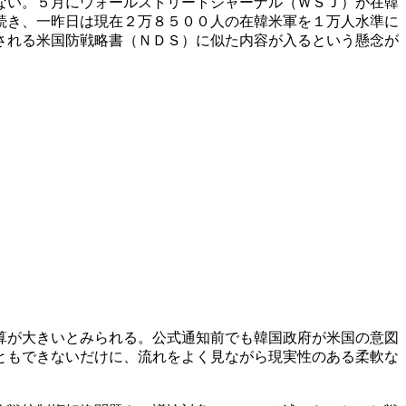
ない。５月にウォールストリートジャーナル（ＷＳＪ）が在韓
続き、一昨日は現在２万８５００人の在韓米軍を１万人水準に
される米国防戦略書（ＮＤＳ）に似た内容が入るという懸念が
算が大きいとみられる。公式通知前でも韓国政府が米国の意図
ともできないだけに、流れをよく見ながら現実性のある柔軟な