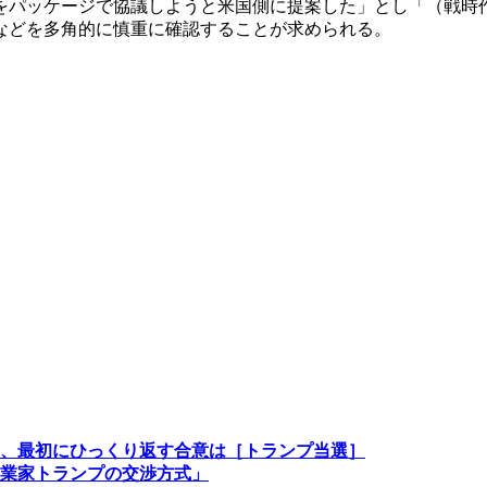
をパッケージで協議しようと米国側に提案した」とし「（戦時
などを多角的に慎重に確認することが求められる。
、最初にひっくり返す合意は［トランプ当選］
業家トランプの交渉方式」